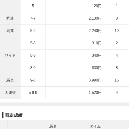
5
120円
1
枠連
7-7
2,130円
8
馬連
8-9
2,240円
10
5-8
310円
2
ワイド
5-9
340円
4
8-9
630円
8
馬単
9-8
3,990円
16
３連複
5-8-9
1,520円
4
競走成績
馬名
タイム