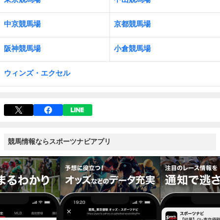
中京競馬場
京都競馬場
阪神競馬場
小倉競馬場
ウィンズ・エクセル
競馬情報ならスポーツナビアプリ