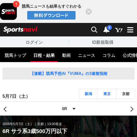
競馬ニュースも結果もすぐわかる
閉じる
スポーツナビ
検索
通知
i
ログイン
ID新規取得
競馬トップ
日程・結果
動画
ニュース
コラム
公式情
【連載】競馬予想AI『VUMA』の3連複指南
新潟
東京
京都
5月7日（土）
2005年5月7日（土）
京都
13:00発走
6R サラ系3歳500万円以下