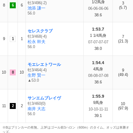
1/2馬身
牡3/496(-2)
3
8
6
6
(5.7)
池添 謙一
06-06-06-06
56.0
38.6
1:53.7
セレスクラブ
1 1/4馬身
牡3/468(-4)
7
9
1
1
(21.3)
松永 幹夫
07-07-07-07
56.0
38.0
1:54.4
モエレエトワール
4馬身
牡3/464(-4)
9
10
8
10
(49.4)
生野 賢一
08-08-07-08
▲53.0
38.6
1:55.9
サンエムブレイヴ
9馬身
牡3/460(0)
10
11
2
2
(97.9)
南井 大志
10-10-11-11
56.0
39.1
※Bはブリンカーの有無。上3Fはゴール前3ハロン（600m）のタイム。オッズは単勝オ
ッズ。