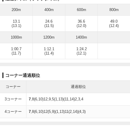
200m
400m
600m
800m
13.1
24.6
36.6
49.0
(13.1)
(11.5)
(12.0)
(12.4)
1000m
1200m
1400m
1:00.7
1:12.1
1:24.2
(11.7)
(11.4)
(12.1)
コーナー通過順位
コーナー
通過順位
3コーナー
7
,8(6,10)12,9,5(1,13)(11,14)2,3,4
4コーナー
7
,8(6,10)12(5,9)(1,13)11(2,14)(4,3)