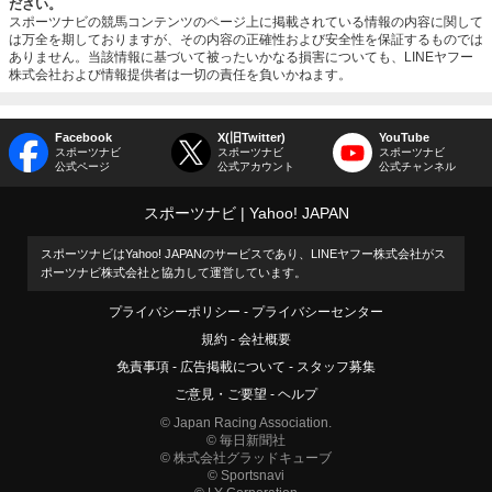
ださい。
スポーツナビの競馬コンテンツのページ上に掲載されている情報の内容に関して
は万全を期しておりますが、その内容の正確性および安全性を保証するものでは
ありません。当該情報に基づいて被ったいかなる損害についても、LINEヤフー
株式会社および情報提供者は一切の責任を負いかねます。
Facebook
X(旧Twitter)
YouTube
スポーツナビ
スポーツナビ
スポーツナビ
公式ページ
公式アカウント
公式チャンネル
スポーツナビ
Yahoo! JAPAN
スポーツナビはYahoo! JAPANのサービスであり、LINEヤフー株式会社がス
ポーツナビ株式会社と協力して運営しています。
プライバシーポリシー
プライバシーセンター
規約
会社概要
免責事項
広告掲載について
スタッフ募集
ご意見・ご要望
ヘルプ
© Japan Racing Association.
© 毎日新聞社
© 株式会社グラッドキューブ
© Sportsnavi