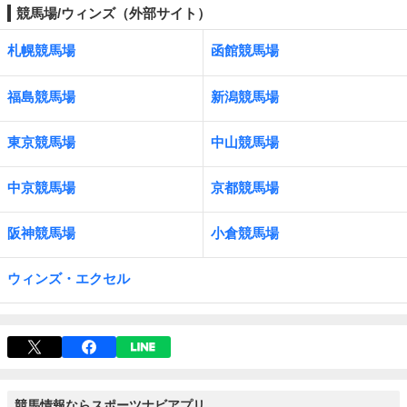
競馬場/ウィンズ（外部サイト）
札幌競馬場
函館競馬場
福島競馬場
新潟競馬場
東京競馬場
中山競馬場
中京競馬場
京都競馬場
阪神競馬場
小倉競馬場
ウィンズ・エクセル
競馬情報ならスポーツナビアプリ