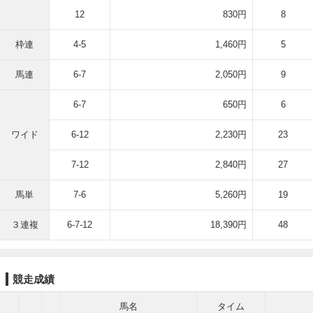
12
830円
8
枠連
4-5
1,460円
5
馬連
6-7
2,050円
9
6-7
650円
6
ワイド
6-12
2,230円
23
7-12
2,840円
27
馬単
7-6
5,260円
19
３連複
6-7-12
18,390円
48
競走成績
馬名
タイム