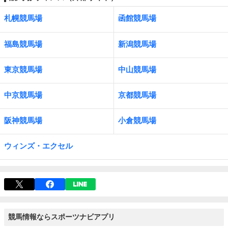
札幌競馬場
函館競馬場
福島競馬場
新潟競馬場
東京競馬場
中山競馬場
中京競馬場
京都競馬場
阪神競馬場
小倉競馬場
ウィンズ・エクセル
競馬情報ならスポーツナビアプリ