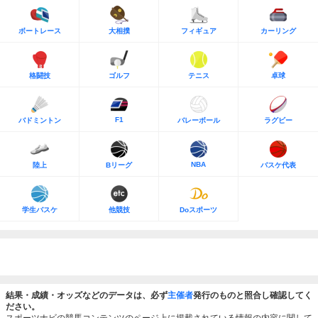
ボートレース
大相撲
フィギュア
カーリング
格闘技
ゴルフ
テニス
卓球
F1
バドミントン
バレーボール
ラグビー
NBA
陸上
Bリーグ
バスケ代表
学生バスケ
他競技
Doスポーツ
結果・成績・オッズなどのデータは、必ず
主催者
発行のものと照合し確認してく
ださい。