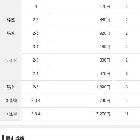
4
120円
2
枠連
2-3
880円
2
馬連
2-3
920円
2
3-4
180円
1
ワイド
2-3
330円
2
2-4
420円
6
馬単
2-3
1,890円
6
３連複
2-3-4
790円
1
３連単
2-3-4
7,270円
11
競走成績