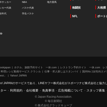
外サッカー
NBA
地方競馬
格闘技
大相撲
ッカー代表
バスケ代表
校年代
学生バスケ
NFL
ボート
to
kjapan
ホテル、旅館予約サイト 一休.com
レストラン予約サイト 一休.com レ
料理レシピ動画サービス クラシル
仕事・求人探しはスタンバイ
国内No.1女性向けメデ
st」
Yahoo! JAPAN
oo! JAPANのサービスであり、LINEヤフー株式会社がスポーツナビ株式会社と協
ンター
-
利用規約
-
会社概要
-
免責事項
-
広告掲載について
-
スタッフ募集
© Japan Racing Association.
© 毎日新聞社
© 株式会社グラッドキューブ