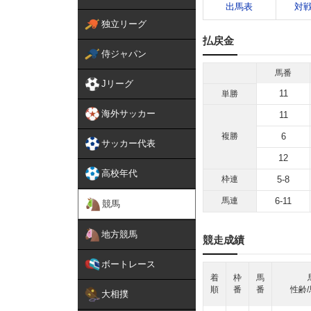
出馬表
対
独立リーグ
払戻金
侍ジャパン
馬番
Jリーグ
11
単勝
海外サッカー
11
複勝
6
サッカー代表
12
高校年代
枠連
5-8
馬連
6-11
競馬
地方競馬
競走成績
ボートレース
着
枠
馬
順
番
番
性齢/
大相撲