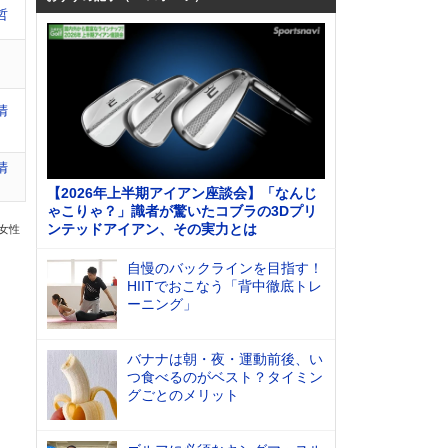
哲
清
清
【2026年上半期アイアン座談会】「なんじ
ゃこりゃ？」識者が驚いたコブラの3Dプリ
ンテッドアイアン、その実力とは
の女性
自慢のバックラインを目指す！
HIITでおこなう「背中徹底トレ
ーニング」
バナナは朝・夜・運動前後、い
つ食べるのがベスト？タイミン
グごとのメリット