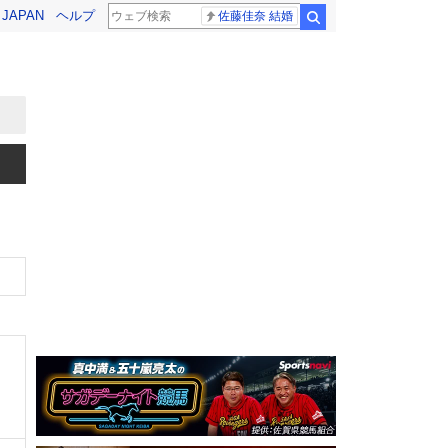
! JAPAN
ヘルプ
佐藤佳奈 結婚
検索