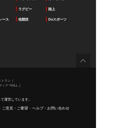
ラグビー
陸上
レース
他競技
Doスポーツ
ストラン
ィア TRILL
力して運営しています。
-
ご意見・ご要望
-
ヘルプ・お問い合わせ