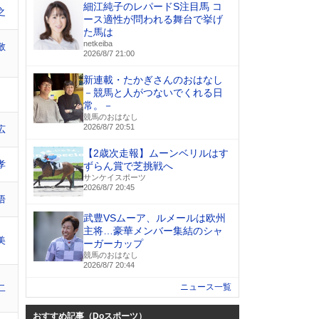
細江純子のレパードS注目馬 コ
之
ース適性が問われる舞台で挙げ
た馬は
netkeiba
敬
2026/8/7 21:00
新連載・たかぎさんのおはなし
－競馬と人がつないでくれる日
常。－
競馬のおはなし
2026/8/7 20:51
広
【2歳次走報】ムーンベリルはす
孝
ずらん賞で芝挑戦へ
サンケイスポーツ
2026/8/7 20:45
悟
武豊VSムーア、ルメールは欧州
主将…豪華メンバー集結のシャ
美
ーガーカップ
競馬のおはなし
2026/8/7 20:44
ニュース一覧
二
おすすめ記事（Doスポーツ）