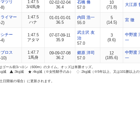
ンマツリ
1:47.5
石橋 脩
02-02-02-04
10
大江原 
3/4馬身
36.4
(71.8)
-8)
57.0
クライマー
1:47.5
内田 浩一
01-01-01-01
5
宮 徹
ハナ
36.5
(14.5)
-2)
55.0
武士沢 友
ナシチー
中野渡 
1:47.5
07-07-09-11
3
治
アタマ
35.9
(9.6)
-4)
一
57.0
ンブロス
1:47.7
中野渡 
郷原 洋司
09-09-07-08
12
1馬身
36.2
(185.6)
-10)
57.0
一
はゴール前3ハロン（600m）のタイム。オッズは単勝オッズ。
2kg減
:3kg減
:4kg減（※女性騎手のみ）
:2kg減（※5年以上、又は101勝以上
土日開催の場合）に更新されます。