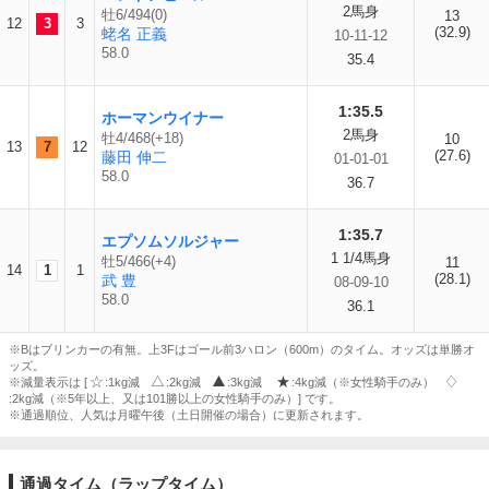
2馬身
牡6/494(0)
13
12
3
3
(32.9)
蛯名 正義
10-11-12
58.0
35.4
1:35.5
ホーマンウイナー
2馬身
牡4/468(+18)
10
13
7
12
(27.6)
藤田 伸二
01-01-01
58.0
36.7
1:35.7
エプソムソルジャー
1 1/4馬身
牡5/466(+4)
11
14
1
1
(28.1)
武 豊
08-09-10
58.0
36.1
※Bはブリンカーの有無。上3Fはゴール前3ハロン（600m）のタイム。オッズは単勝オ
ッズ。
※減量表示は [
:1kg減
:2kg減
:3kg減
:4kg減（※女性騎手のみ）
:2kg減（※5年以上、又は101勝以上の女性騎手のみ）] です。
※通過順位、人気は月曜午後（土日開催の場合）に更新されます。
通過タイム（ラップタイム）