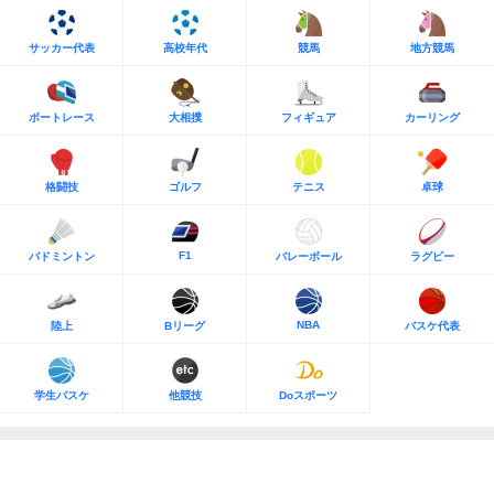
サッカー代表
高校年代
競馬
地方競馬
ボートレース
大相撲
フィギュア
カーリング
格闘技
ゴルフ
テニス
卓球
F1
バドミントン
バレーボール
ラグビー
NBA
陸上
Bリーグ
バスケ代表
学生バスケ
他競技
Doスポーツ