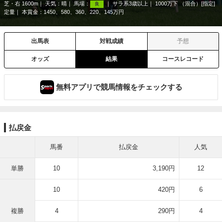
芝・右 1600m
天気：
晴
馬場：
サラ系3歳以上
1000万下 （混合）[指定]
良
定量
本賞金：1450、580、360、220、145万円
出馬表
対戦成績
予想
オッズ
結果
コースレコード
無料アプリで競馬情報をチェックする
払戻金
馬番
払戻金
人気
単勝
10
3,190円
12
10
420円
6
複勝
4
290円
4