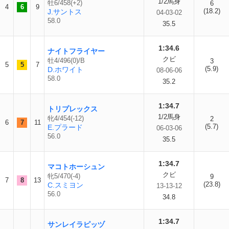
1/2馬身
牡6/458(+2)
6
4
6
9
(18.2)
J.サントス
04-03-02
58.0
35.5
1:34.6
ナイトフライヤー
クビ
牡4/496(0)/B
3
5
5
7
(5.9)
D.ホワイト
08-06-06
58.0
35.2
1:34.7
トリプレックス
1/2馬身
牝4/454(-12)
2
6
7
11
(5.7)
E.プラード
06-03-06
56.0
35.5
1:34.7
マコトホーシュン
クビ
牝5/470(-4)
9
7
8
13
(23.8)
C.スミヨン
13-13-12
56.0
34.8
1:34.7
サンレイラピッヅ