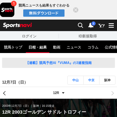
競馬ニュースも結果もすぐわかる
閉じる
スポーツナビ
検索
通知
i
ログイン
ID新規取得
競馬トップ
日程・結果
動画
ニュース
コラム
公式情
【連載】競馬予想AI『VUMA』の3連複指南
中山
中京
阪神
12月7日（日）
2003年12月7日（日）
阪神
16:15発走
12R 2003ゴールデン サドル トロフィー