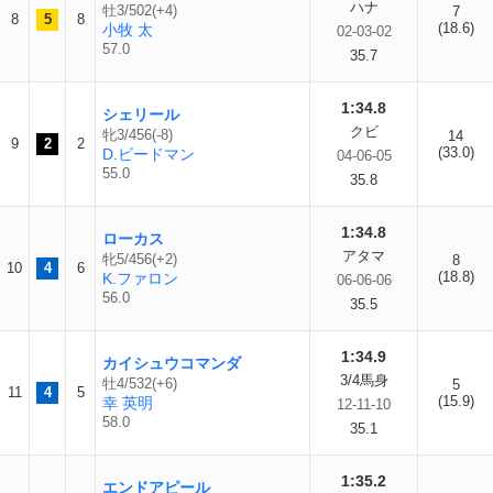
ハナ
牡3/502(+4)
7
8
5
8
(18.6)
小牧 太
02-03-02
57.0
35.7
1:34.8
シェリール
クビ
牝3/456(-8)
14
9
2
2
(33.0)
D.ビードマン
04-06-05
55.0
35.8
1:34.8
ローカス
アタマ
牝5/456(+2)
8
10
4
6
(18.8)
K.ファロン
06-06-06
56.0
35.5
1:34.9
カイシュウコマンダ
3/4馬身
牡4/532(+6)
5
11
4
5
(15.9)
幸 英明
12-11-10
58.0
35.1
1:35.2
エンドアピール