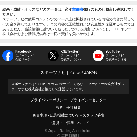
結果・成績・オッズなどのデータは、必ず
主催者
発行のものと照合し確認してく
ださい。
スポーツナビの競馬コンテンツのページ上に掲載されている情報の内容に関して
は万全を期しておりますが、その内容の正確性および安全性を保証するものでは
ありません。当該情報に基づいて被ったいかなる損害についても、LINEヤフー
株式会社および情報提供者は一切の責任を負いかねます。
Facebook
X(旧Twitter)
YouTube
スポーツナビ
スポーツナビ
スポーツナビ
公式ページ
公式アカウント
公式チャンネル
スポーツナビ
Yahoo! JAPAN
スポーツナビはYahoo! JAPANのサービスであり、LINEヤフー株式会社がス
ポーツナビ株式会社と協力して運営しています。
プライバシーポリシー
プライバシーセンター
規約
会社概要
免責事項
広告掲載について
スタッフ募集
ご意見・ご要望
ヘルプ
© Japan Racing Association.
© 毎日新聞社