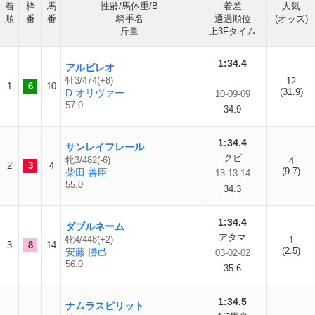
着
枠
馬
性齢/馬体重/B
着差
人気
順
番
番
騎手名
通過順位
(オッズ)
斤量
上3Fタイム
1:34.4
アルビレオ
-
牡3/474(+8)
12
1
6
10
(31.9)
D.オリヴァー
10-09-09
57.0
34.9
1:34.4
サンレイフレール
クビ
牝3/482(-6)
4
2
3
4
(9.7)
柴田 善臣
13-13-14
55.0
34.3
1:34.4
ダブルネーム
アタマ
牝4/448(+2)
1
3
8
14
(2.5)
安藤 勝己
03-02-02
56.0
35.6
1:34.5
ナムラスピリット