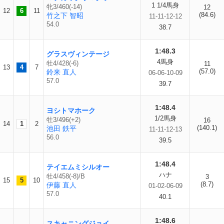
1 1/4馬身
牝3/460(-14)
12
12
6
11
(84.6)
竹之下 智昭
11-11-12-12
54.0
38.7
1:48.3
グラスヴィンテージ
4馬身
牡4/428(-6)
11
13
4
7
(57.0)
鈴来 直人
06-06-10-09
57.0
39.7
1:48.4
ヨシトマホーク
1/2馬身
牡3/496(+2)
16
14
1
2
(140.1)
池田 鉄平
11-11-12-13
56.0
39.5
1:48.4
テイエムミシルオー
ハナ
牡4/458(-8)/B
3
15
5
10
(8.7)
伊藤 直人
01-02-06-09
57.0
40.1
1:48.6
スキャニングジョイ