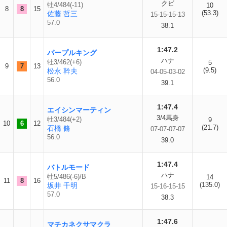
クビ
牡4/484(-11)
10
8
8
15
(53.3)
佐藤 哲三
15-15-15-13
57.0
38.1
1:47.2
パープルキング
ハナ
牡3/462(+6)
5
9
7
13
(9.5)
松永 幹夫
04-05-03-02
56.0
39.1
1:47.4
エイシンマーティン
3/4馬身
牡3/484(+2)
9
10
6
12
(21.7)
石橋 脩
07-07-07-07
56.0
39.0
1:47.4
バトルモード
ハナ
牡5/486(-6)/B
14
11
8
16
(135.0)
坂井 千明
15-16-15-15
57.0
38.3
1:47.6
マチカネクサマクラ