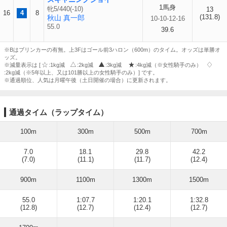
1馬身
牝5/440(-10)
13
16
4
8
(131.8)
秋山 真一郎
10-10-12-16
55.0
39.6
※Bはブリンカーの有無。上3Fはゴール前3ハロン（600m）のタイム。オッズは単勝オ
ッズ。
※減量表示は [
:1kg減
:2kg減
:3kg減
:4kg減（※女性騎手のみ）
:2kg減（※5年以上、又は101勝以上の女性騎手のみ）] です。
※通過順位、人気は月曜午後（土日開催の場合）に更新されます。
通過タイム（ラップタイム）
100m
300m
500m
700m
7.0
18.1
29.8
42.2
(7.0)
(11.1)
(11.7)
(12.4)
900m
1100m
1300m
1500m
55.0
1:07.7
1:20.1
1:32.8
(12.8)
(12.7)
(12.4)
(12.7)