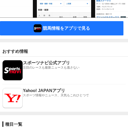
競馬情報をアプリで見る
おすすめ情報
スポーツナビ公式アプリ
注目のレースも最新ニュースも逃さない
Yahoo! JAPANアプリ
スポーツ情報やニュース、天気もこれひとつで
種目一覧