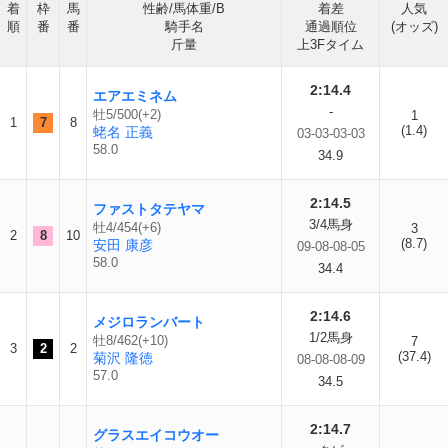
着
枠
馬
性齢/馬体重/B
着差
人気
順
番
番
騎手名
通過順位
(オッズ)
斤量
上3Fタイム
2:14.4
エアエミネム
-
牡5/500(+2)
1
1
7
8
(1.4)
蛯名 正義
03-03-03-03
58.0
34.9
2:14.5
ファストタテヤマ
3/4馬身
牡4/454(+6)
3
2
8
10
(8.7)
安田 康彦
09-08-08-05
58.0
34.4
2:14.6
メジロランバート
1/2馬身
牡8/462(+10)
7
3
2
2
(37.4)
菊沢 隆徳
08-08-08-09
57.0
34.5
2:14.7
グラスエイコウオー