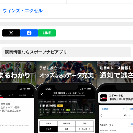
ウィンズ・エクセル
競馬情報ならスポーツナビアプリ