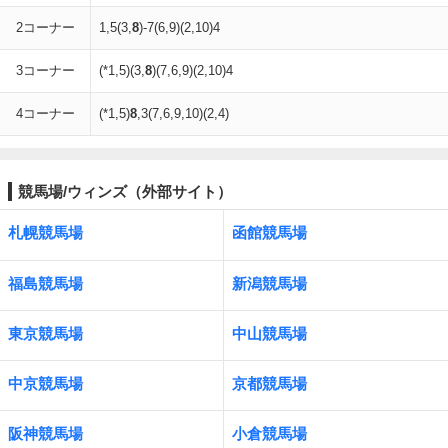
2コーナー
1,5(3,
8
)-7(6,9)(2,10)4
3コーナー
(*1,5)(3,
8
)(7,6,9)(2,10)4
4コーナー
(*1,5)
8
,3(7,6,9,10)(2,4)
競馬場/ウィンズ（外部サイト）
札幌競馬場
函館競馬場
福島競馬場
新潟競馬場
東京競馬場
中山競馬場
中京競馬場
京都競馬場
阪神競馬場
小倉競馬場