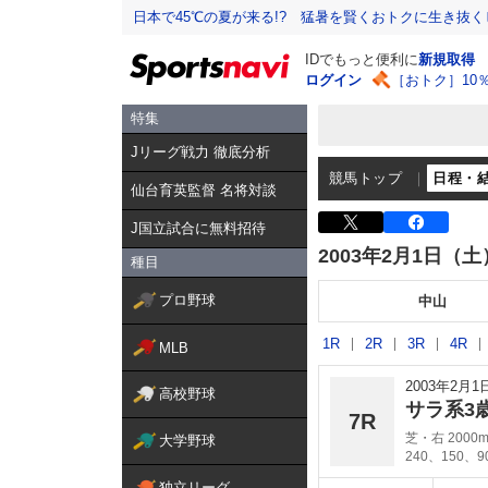
日本で45℃の夏が来る!? 猛暑を賢くおトクに生き抜く
IDでもっと便利に
新規取得
ログイン
［おトク］10
特集
Jリーグ戦力 徹底分析
競馬トップ
日程・
仙台育英監督 名将対談
J国立試合に無料招待
2003年2月1日（土
種目
プロ野球
中山
1R
2R
3R
4R
MLB
2003年2月
高校野球
サラ系3
7R
芝・右 2000
大学野球
240、150、
独立リーグ