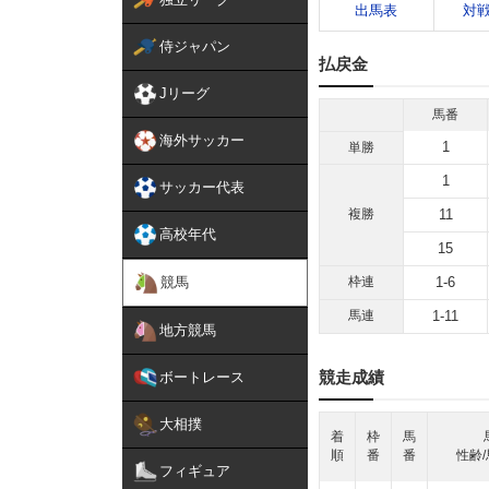
出馬表
対
侍ジャパン
払戻金
Jリーグ
馬番
海外サッカー
1
単勝
1
サッカー代表
複勝
11
高校年代
15
競馬
枠連
1-6
馬連
1-11
地方競馬
競走成績
ボートレース
大相撲
着
枠
馬
順
番
番
性齢/
フィギュア