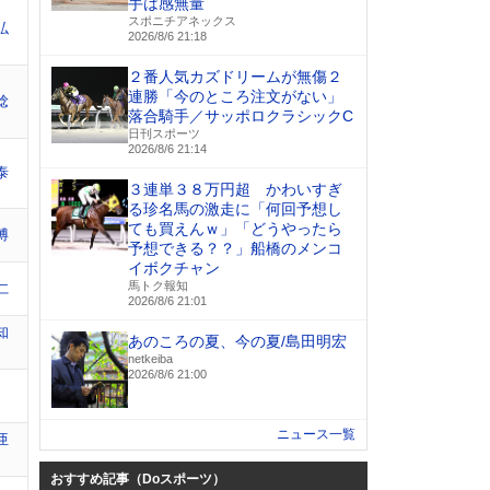
手は感無量
スポニチアネックス
弘
2026/8/6 21:18
２番人気カズドリームが無傷２
連勝「今のところ注文がない」
稔
落合騎手／サッポロクラシックC
日刊スポーツ
2026/8/6 21:14
泰
３連単３８万円超 かわいすぎ
る珍名馬の激走に「何回予想し
ても買えんｗ」「どうやったら
博
予想できる？？」船橋のメンコ
イボクチャン
馬トク報知
仁
2026/8/6 21:01
知
あのころの夏、今の夏/島田明宏
netkeiba
2026/8/6 21:00
ニュース一覧
亜
おすすめ記事（Doスポーツ）