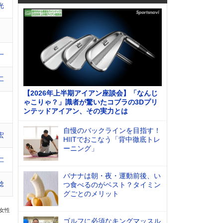
光
一
二
【2026年上半期アイアン座談会】「なんじ
ゃこりゃ？」識者が驚いたコブラの3Dプリ
ンテッドアイアン、その実力とは
自慢のバックラインを目指す！
宏
HIITでおこなう「背中徹底トレ
ーニング」
仁
バナナは朝・夜・運動前後、い
稔
つ食べるのがベスト？タイミン
グごとのメリット
の女性
ゴルフに必須なキングマッスル