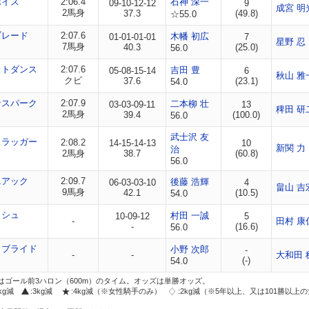
ボイス
2:06.4
石神 深一
09-10-12-12
9
成宮 明
2馬身
37.3
(49.8)
☆55.0
ブレード
2:07.6
木幡 初広
01-01-01-01
7
星野 忍
7馬身
40.3
(25.0)
56.0
ストダンス
2:07.6
吉田 豊
05-08-15-14
6
秋山 雅
クビ
37.6
(23.1)
54.0
ンスパーク
2:07.9
二本柳 壮
03-03-09-11
13
稗田 研
2馬身
39.4
(100.0)
56.0
武士沢 友
スラッガー
2:08.2
14-15-14-13
10
新関 力
治
2馬身
38.7
(60.8)
56.0
ニアック
2:09.7
後藤 浩輝
06-03-03-10
4
畠山 吉
9馬身
42.1
(10.5)
54.0
ッシュ
村田 一誠
10-09-12
5
-
田村 康
-
(16.6)
56.0
ィブライド
小野 次郎
-
-
-
大和田 
(-)
54.0
はゴール前3ハロン（600m）のタイム。オッズは単勝オッズ。
2kg減
:3kg減
:4kg減（※女性騎手のみ）
:2kg減（※5年以上、又は101勝以上