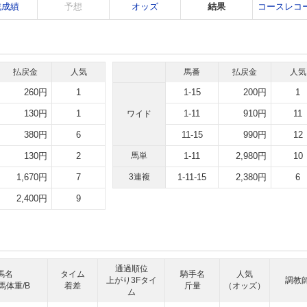
戦成績
予想
オッズ
結果
コースレコ
払戻金
人気
馬番
払戻金
人気
260円
1
1-15
200円
1
130円
1
1-11
910円
11
ワイド
380円
6
11-15
990円
12
130円
2
馬単
1-11
2,980円
10
1,670円
7
3連複
1-11-15
2,380円
6
2,400円
9
通過順位
馬名
タイム
騎手名
人気
上がり3Fタイ
調教
馬体重/B
着差
斤量
（オッズ）
ム