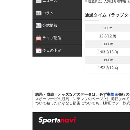
ニュース
※通過順位、人気は月曜午後（
コラム
通過タイム（ラップタ
公式情報
200m
12.8(12.8)
ライブ配信
1000m
今日の予定
1:03.2(13.0)
1800m
1:52.3(12.4)
結果・成績・オッズなどのデータは、必ず
主催者
発行の
スポーツナビの競馬コンテンツのページ上に掲載されて
づいて被ったいかなる損害についても、LINEヤフー株