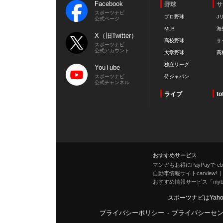
Facebook
野球
サ
スポーツナビ
プロ野球
J
公式ページ
MLB
海
X（旧Twitter）
高校野球
サ
スポーツナビ
公式アカウント
大学野球
高
独立リーグ
YouTube
スポーツナビ
侍ジャパン
公式チャンネル
ライブ
to
おすすめサービス
マンガもお得にPayPayで eboo
自動車情報サイトcarview!
おすすめ情報サービス「mybe
スポーツナビはYah
プライバシーポリシー
-
プライバシーセ