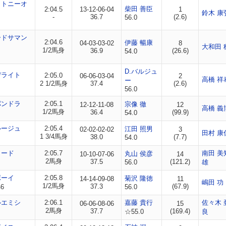
トトニーオ
柴田 善臣
2:04.5
13-12-06-04
1
鈴木 康
-
36.7
(2.6)
56.0
ードサマン
2:04.6
伊藤 暢康
04-03-03-02
8
大和田 
1/2馬身
36.9
(26.6)
54.0
D.バルジュ
デライト
2:05.0
06-06-03-04
2
高橋 祥
ー
2 1/2馬身
37.4
(2.6)
56.0
パンドラ
2:05.1
宗像 徹
12-12-11-08
12
高橋 義
1/2馬身
36.4
(99.9)
54.0
ルージュ
2:05.4
江田 照男
02-02-02-02
3
田村 康
1 3/4馬身
38.0
(7.7)
54.0
ロード
2:05.7
南田 美
丸山 侯彦
10-10-07-06
14
2馬身
37.5
(121.2)
56.0
雄
ボーイ
2:05.8
菊沢 隆徳
14-14-09-08
11
嶋田 功
1/2馬身
37.3
(67.9)
6
56.0
ルエミシ
2:06.1
嘉藤 貴行
佐々木 
06-06-08-06
15
2馬身
37.7
(169.4)
☆55.0
良