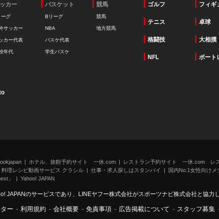
ッカー
バスケット
競馬
ゴルフ
フィギ
リーグ
Bリーグ
競馬
テニス
卓球
外サッカー
NBA
地方競馬
格闘技
大相撲
ッカー代表
バスケ代表
校年代
学生バスケ
NFL
ボート
to
kjapan
ホテル、旅館予約サイト 一休.com
レストラン予約サイト 一休.com レ
料理レシピ動画サービス クラシル
仕事・求人探しはスタンバイ
国内No.1女性向けメデ
st」
Yahoo! JAPAN
oo! JAPANのサービスであり、LINEヤフー株式会社がスポーツナビ株式会社と協
ンター
-
利用規約
-
会社概要
-
免責事項
-
広告掲載について
-
スタッフ募集