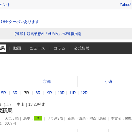
ヒント
Yahoo
％OFFクーポンあります
【連載】競馬予想AI『VUMA』の3連複指南
結果
動画
ニュース
コラム
公式情報
）
京都
小倉
5R
6R
7R
8R
9R
10R
11R
12R
1日（土）
中山
13:20発走
歳新馬
m
天気：
晴
馬場：
サラ系3歳
新馬 （混合）[指定] 馬齢
本賞金：600
良
90、60万円