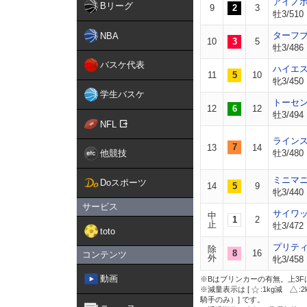
アイノ
Bリーグ
9
2
3
牡3/510
ターフ
NBA
10
3
5
牡3/486
バスケ代表
ハイエ
11
5
10
牝3/450
学生バスケ
トーセ
12
6
12
牡3/494
NFL
ライン
7
13
14
他競技
牡3/480
ミニマ
Doスポーツ
14
5
9
牝3/440
サービス
サイワ
中
1
2
止
牡3/472
toto
プリテ
除
8
16
コンテンツ
外
牝3/458
動画
※Bはブリンカーの有無。上3F
※減量表示は [
:1kg減
:
騎手のみ）] です。