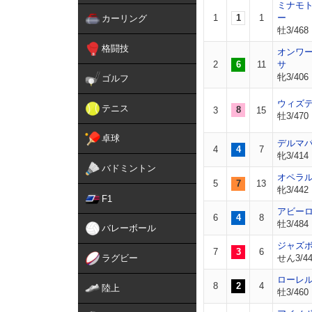
ミナモ
1
1
1
ー
カーリング
牡3/468
格闘技
オンワ
2
6
11
サ
牝3/406
ゴルフ
ウィズ
テニス
8
3
15
牡3/470
卓球
デルマ
4
4
7
牝3/414
バドミントン
オペラ
5
7
13
牝3/442
F1
アビー
6
4
8
牡3/484
バレーボール
ジャズ
7
3
6
ラグビー
せん3/44
ローレ
8
2
4
陸上
牡3/460