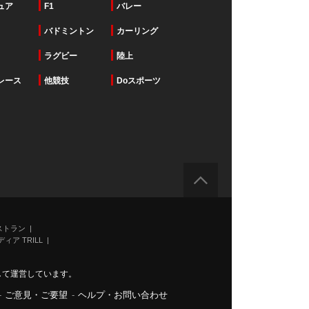
ュア
F1
バレー
バドミントン
カーリング
ラグビー
陸上
レース
他競技
Doスポーツ
ストラン
ィア TRILL
力して運営しています。
-
ご意見・ご要望
-
ヘルプ・お問い合わせ