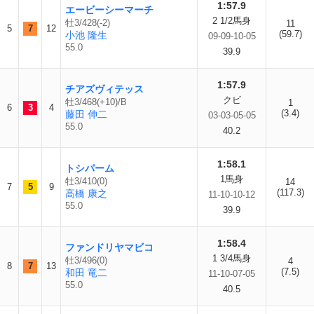
1:57.9
エービーシーマーチ
2 1/2馬身
牡3/428(-2)
11
5
7
12
(59.7)
小池 隆生
09-09-10-05
55.0
39.9
1:57.9
チアズヴィテッス
クビ
牡3/468(+10)/B
1
6
3
4
(3.4)
藤田 伸二
03-03-05-05
55.0
40.2
1:58.1
トシパーム
1馬身
牡3/410(0)
14
7
5
9
(117.3)
高橋 康之
11-10-10-12
55.0
39.9
1:58.4
ファンドリヤマビコ
1 3/4馬身
牡3/496(0)
4
8
7
13
(7.5)
和田 竜二
11-10-07-05
55.0
40.5