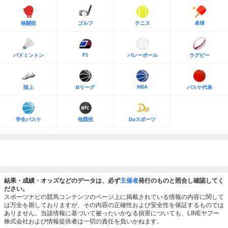
格闘技
ゴルフ
テニス
卓球
F1
バドミントン
バレーボール
ラグビー
NBA
陸上
Bリーグ
バスケ代表
学生バスケ
他競技
Doスポーツ
結果・成績・オッズなどのデータは、必ず
主催者
発行のものと照合し確認してく
ださい。
スポーツナビの競馬コンテンツのページ上に掲載されている情報の内容に関して
は万全を期しておりますが、その内容の正確性および安全性を保証するものでは
ありません。当該情報に基づいて被ったいかなる損害についても、LINEヤフー
株式会社および情報提供者は一切の責任を負いかねます。