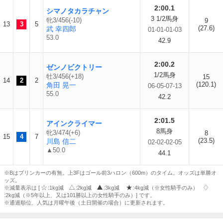
2:00.1
シマノタカラチャン
3 1/2馬身
牝3/456(-10)
9
13
3
5
(27.6)
武 幸四郎
01-01-01-03
53.0
42.9
2:00.2
ゼンノビクトリー
1/2馬身
牡3/456(+18)
15
14
2
2
(120.1)
角田 晃一
06-05-07-13
55.0
42.2
2:01.5
アインクライマー
8馬身
牝3/474(+6)
8
15
4
7
(23.5)
川島 信二
02-02-02-05
▲50.0
44.1
※Bはブリンカーの有無。上3Fはゴール前3ハロン（600m）のタイム。オッズは単勝オ
ッズ。
※減量表示は [
:1kg減
:2kg減
:3kg減
:4kg減（※女性騎手のみ）
:2kg減（※5年以上、又は101勝以上の女性騎手のみ）] です。
※通過順位、人気は月曜午後（土日開催の場合）に更新されます。