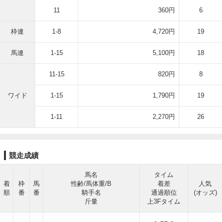
11
360円
6
枠連
1-8
4,720円
19
馬連
1-15
5,100円
18
11-15
820円
8
ワイド
1-15
1,790円
19
1-11
2,270円
26
競走成績
馬名
タイム
着
枠
馬
性齢/馬体重/B
着差
人気
順
番
番
騎手名
通過順位
(オッズ)
斤量
上3Fタイム