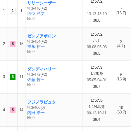
1:57.2
リリーシーザー
-
牡3/476(+2)
7
1
1
1
(16.7)
四位 洋文
13-13-13-10
55.0
38.8
1:57.2
ゼンノアポロン
ハナ
牡3/434(+2)
2
2
8
15
(4.1)
福永 祐一
08-08-05-03
55.0
39.5
1:57.3
ダンディハリー
1/2馬身
牡3/472(+2)
6
3
6
11
(13.9)
佐藤 哲三
05-05-04-01
55.0
39.7
1:57.5
フジノラピュタ
1 1/4馬身
牡3/466(0)
10
4
8
14
(50.7)
内田 浩一
09-12-10-11
55.0
39.4