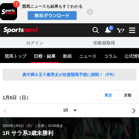
競馬ニュースも結果もすぐわかる
閉じる
スポーツナビ
検索
通知
i
ログイン
ID新規取得
競馬トップ
日程・結果
動画
ニュース
コラム
公式情
真中満＆五十嵐亮太が佐賀競馬予想に挑戦！（PR）
東京
京都
1月6日（日）
2002年1月6日（日）
京都
10:05発走
1R サラ系3歳未勝利