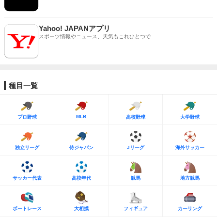
Yahoo! JAPANアプリ
スポーツ情報やニュース、天気もこれひとつで
種目一覧
MLB
プロ野球
高校野球
大学野球
独立リーグ
侍ジャパン
Jリーグ
海外サッカー
サッカー代表
高校年代
競馬
地方競馬
ボートレース
大相撲
フィギュア
カーリング