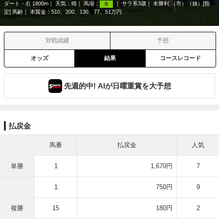
ダート・右 1800m
天気：
晴
馬場：
サラ系3歳
未勝利 （市）（抽）[指
良
定] 馬齢
本賞金：510、200、130、77、51万円
対戦成績
予想
オッズ
結果
コースレコード
先週的中! AIが日曜重賞を大予想
払戻金
馬番
払戻金
人気
単勝
1
1,670円
7
1
750円
9
複勝
15
180円
2