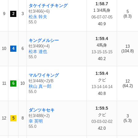
1:58.7
タケイチイチキング
1 3/4馬身
牡3/466(+6)
5
9
2
3
(8.3)
松永 幹夫
06-07-07-05
55.0
40.9
1:59.4
キングメルシー
4馬身
牡3/490(+4)
13
10
4
6
(104.8)
松本 達也
13-15-15-15
55.0
40.2
1:59.4
マルワイキング
クビ
牡3/448(+2)/B
12
11
6
10
(64.2)
秋山 真一郎
13-14-14-14
55.0
40.8
1:59.5
ダンツキセキ
クビ
牡3/488(+2)
3
12
5
8
(5.3)
幸 英明
03-03-02-02
55.0
42.0