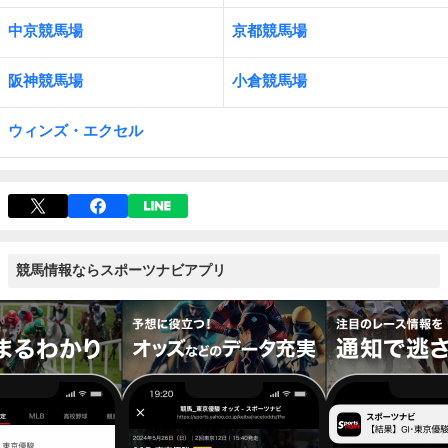
中京競馬場
京都競馬場
阪神競馬場
小倉競馬場
ウィンズ・エクセル
競馬情報ならスポーツナビアプリ