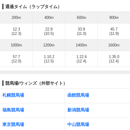
通過タイム（ラップタイム）
200m
400m
600m
800m
12.3
22.8
33.8
45.7
(12.3)
(10.5)
(11.0)
(11.9)
1000m
1200m
1400m
1600m
57.7
1:10.2
1:22.6
1:35.0
(12.0)
(12.5)
(12.4)
(12.4)
競馬場/ウィンズ（外部サイト）
札幌競馬場
函館競馬場
福島競馬場
新潟競馬場
東京競馬場
中山競馬場