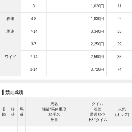
3
1,020円
11
枠連
4-8
1,830円
9
馬連
7-14
8,340円
35
3-7
2,250円
29
ワイド
7-14
2,590円
35
3-14
8,710円
74
競走成績
馬名
タイム
着
枠
馬
性齢/馬体重/B
着差
人気
順
番
番
騎手名
通過順位
(オッズ)
斤量
上3Fタイム