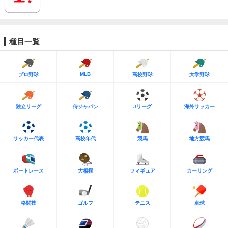
種目一覧
MLB
プロ野球
高校野球
大学野球
独立リーグ
侍ジャパン
Jリーグ
海外サッカー
サッカー代表
高校年代
競馬
地方競馬
ボートレース
大相撲
フィギュア
カーリング
格闘技
ゴルフ
テニス
卓球