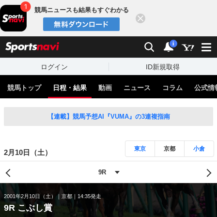
競馬ニュースも結果もすぐわかる
閉じる
スポーツナビ
検索
通知
i
ログイン
ID新規取得
競馬トップ
日程・結果
動画
ニュース
コラム
公式情
【連載】競馬予想AI『VUMA』の3連複指南
東京
京都
小倉
2月10日（土）
2001年2月10日（土）
京都
14:35発走
9R こぶし賞