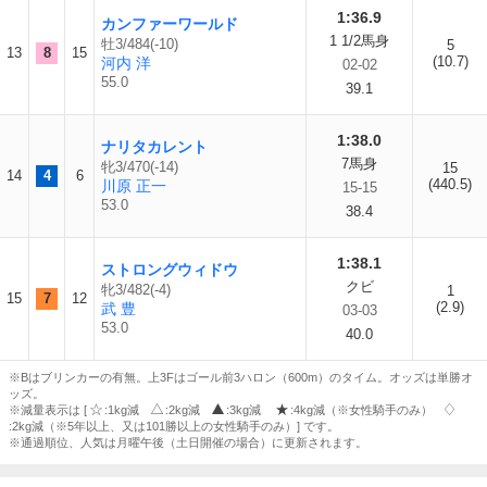
1:36.9
カンファーワールド
1 1/2馬身
牡3/484(-10)
5
13
8
15
(10.7)
河内 洋
02-02
55.0
39.1
1:38.0
ナリタカレント
7馬身
牝3/470(-14)
15
14
4
6
(440.5)
川原 正一
15-15
53.0
38.4
1:38.1
ストロングウィドウ
クビ
牝3/482(-4)
1
15
7
12
(2.9)
武 豊
03-03
53.0
40.0
※Bはブリンカーの有無。上3Fはゴール前3ハロン（600m）のタイム。オッズは単勝オ
ッズ。
※減量表示は [
:1kg減
:2kg減
:3kg減
:4kg減（※女性騎手のみ）
:2kg減（※5年以上、又は101勝以上の女性騎手のみ）] です。
※通過順位、人気は月曜午後（土日開催の場合）に更新されます。