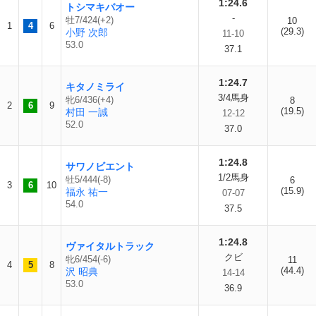
1:24.6
トシマキバオー
-
牡7/424(+2)
10
1
4
6
(29.3)
小野 次郎
11-10
53.0
37.1
1:24.7
キタノミライ
3/4馬身
牝6/436(+4)
8
2
6
9
(19.5)
村田 一誠
12-12
52.0
37.0
1:24.8
サワノビエント
1/2馬身
牡5/444(-8)
6
3
6
10
(15.9)
福永 祐一
07-07
54.0
37.5
1:24.8
ヴァイタルトラック
クビ
牝6/454(-6)
11
4
5
8
(44.4)
沢 昭典
14-14
53.0
36.9