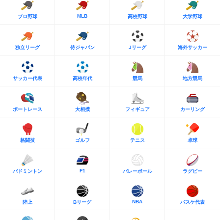
MLB
プロ野球
高校野球
大学野球
独立リーグ
侍ジャパン
Jリーグ
海外サッカー
サッカー代表
高校年代
競馬
地方競馬
ボートレース
大相撲
フィギュア
カーリング
格闘技
ゴルフ
テニス
卓球
F1
バドミントン
バレーボール
ラグビー
NBA
陸上
Bリーグ
バスケ代表