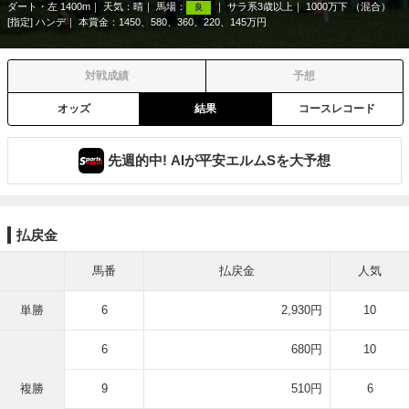
ダート・左 1400m
天気：
晴
馬場：
サラ系3歳以上
1000万下 （混合）
良
[指定] ハンデ
本賞金：1450、580、360、220、145万円
対戦成績
予想
オッズ
結果
コースレコード
先週的中! AIが平安エルムSを大予想
払戻金
馬番
払戻金
人気
単勝
6
2,930円
10
6
680円
10
複勝
9
510円
6