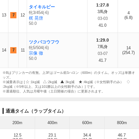
1:27.8
タイキルビー
3馬身
牝3/454(-6)
4
13
7
12
(6.8)
梶 晃啓
03-03
50.0
41.0
1:29.0
ツクバコウフウ
7馬身
牝5/504(-6)
14
14
7
11
(254.7)
宗像 徹
03-07
50.0
41.7
※Bはブリンカーの有無。上3Fはゴール前3ハロン（600m）のタイム。オッズは単勝オ
ッズ。
※減量表示は [
:1kg減
:2kg減
:3kg減
:4kg減（※女性騎手のみ）
:2kg減（※5年以上、又は101勝以上の女性騎手のみ）] です。
※通過順位、人気は月曜午後（土日開催の場合）に更新されます。
通過タイム（ラップタイム）
200m
400m
600m
800m
12.5
23.1
34.4
46.7