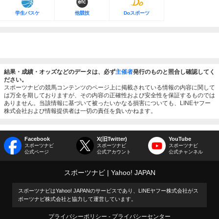
学生バスケ
他競技
Doスポーツ
結果・成績・オッズなどのデータは、必ず
主催者
発行のものと照合し確認してく
ださい。
スポーツナビの競馬コンテンツのページ上に掲載されている情報の内容に関して
は万全を期しておりますが、その内容の正確性および安全性を保証するものでは
ありません。当該情報に基づいて被ったいかなる損害についても、LINEヤフー
株式会社および情報提供者は一切の責任を負いかねます。
Facebook
X(旧Twitter)
YouTube
スポーツナビ
スポーツナビ
スポーツナビ
公式ページ
公式アカウント
公式チャンネル
スポーツナビ
Yahoo! JAPAN
スポーツナビはYahoo! JAPANのサービスであり、LINEヤフー株式会社がス
ポーツナビ株式会社と協力して運営しています。
プライバシーポリシー
プライバシーセンター