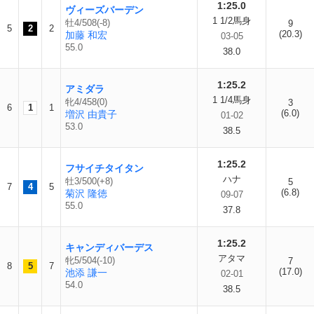
1:25.0
ヴィーズバーデン
1 1/2馬身
牡4/508(-8)
9
5
2
2
(20.3)
加藤 和宏
03-05
55.0
38.0
1:25.2
アミダラ
1 1/4馬身
牝4/458(0)
3
6
1
1
(6.0)
増沢 由貴子
01-02
53.0
38.5
1:25.2
フサイチタイタン
ハナ
牡3/500(+8)
5
7
4
5
(6.8)
菊沢 隆徳
09-07
55.0
37.8
1:25.2
キャンディバーデス
アタマ
牝5/504(-10)
7
8
5
7
(17.0)
池添 謙一
02-01
54.0
38.5