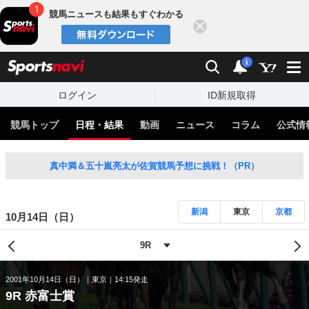
競馬ニュースも結果もすぐわかる
閉じる
スポーツナビ
検索
通知
i
ログイン
ID新規取得
競馬トップ
日程・結果
動画
ニュース
コラム
公式情
真中満＆五十嵐亮太が佐賀競馬予想に挑戦！（PR）
新潟
東京
京都
10月14日（日）
2001年10月14日（日）
東京
14:15発走
9R 赤富士賞