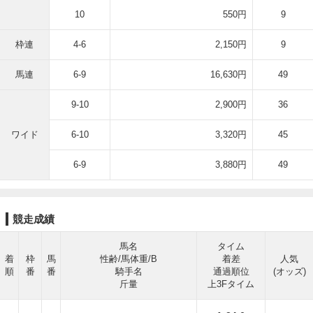
10
550円
9
枠連
4-6
2,150円
9
馬連
6-9
16,630円
49
9-10
2,900円
36
ワイド
6-10
3,320円
45
6-9
3,880円
49
競走成績
馬名
タイム
着
枠
馬
性齢/馬体重/B
着差
人気
順
番
番
騎手名
通過順位
(オッズ)
斤量
上3Fタイム