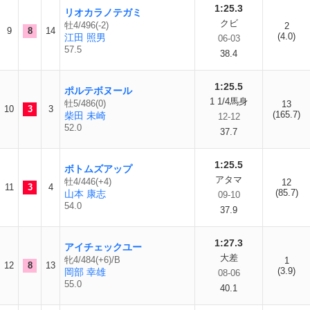
1:25.3
リオカラノテガミ
クビ
牡4/496(-2)
2
9
8
14
(4.0)
江田 照男
06-03
57.5
38.4
1:25.5
ポルテボヌール
1 1/4馬身
牡5/486(0)
13
10
3
3
(165.7)
柴田 未崎
12-12
52.0
37.7
1:25.5
ボトムズアップ
アタマ
牡4/446(+4)
12
11
3
4
(85.7)
山本 康志
09-10
54.0
37.9
1:27.3
アイチェックユー
大差
牝4/484(+6)/B
1
12
8
13
(3.9)
岡部 幸雄
08-06
55.0
40.1