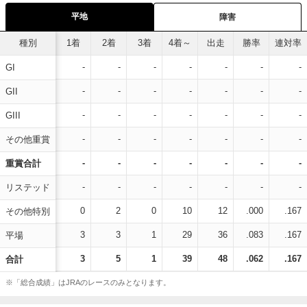
平地
障害
種別
1着
2着
3着
4着～
出走
勝率
連対率
-
-
-
-
-
-
-
GI
-
-
-
-
-
-
-
GII
-
-
-
-
-
-
-
GIII
-
-
-
-
-
-
-
その他重賞
-
-
-
-
-
-
-
重賞合計
-
-
-
-
-
-
-
リステッド
0
2
0
10
12
.000
.167
その他特別
3
3
1
29
36
.083
.167
平場
3
5
1
39
48
.062
.167
合計
※「総合成績」はJRAのレースのみとなります。