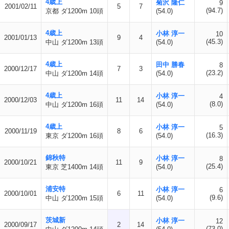
4歳上
菊沢 隆仁
9
2001/02/11
5
7
(94.7)
京都 ダ1200m 10頭
(54.0)
4歳上
小林 淳一
10
2001/01/13
9
4
(45.3)
中山 ダ1200m 13頭
(54.0)
4歳上
田中 勝春
8
2000/12/17
7
3
(23.2)
中山 ダ1200m 14頭
(54.0)
4歳上
小林 淳一
4
2000/12/03
11
14
(8.0)
中山 ダ1200m 16頭
(54.0)
4歳上
小林 淳一
5
2000/11/19
8
6
(16.3)
東京 ダ1200m 16頭
(54.0)
錦秋特
小林 淳一
8
2000/10/21
11
9
(25.4)
東京 芝1400m 14頭
(54.0)
浦安特
小林 淳一
6
2000/10/01
6
11
(9.6)
中山 ダ1200m 15頭
(54.0)
茨城新
小林 淳一
12
2000/09/17
2
14
(73.0)