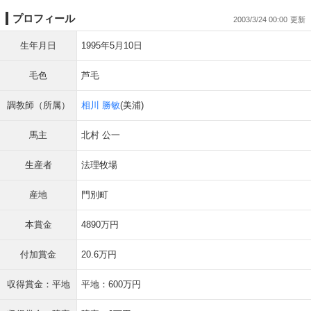
プロフィール
2003/3/24 00:00
生年月日
1995年5月10日
毛色
芦毛
調教師（所属）
相川 勝敏
(美浦)
馬主
北村 公一
生産者
法理牧場
産地
門別町
本賞金
4890万円
付加賞金
20.6万円
収得賞金：平地
平地：600万円