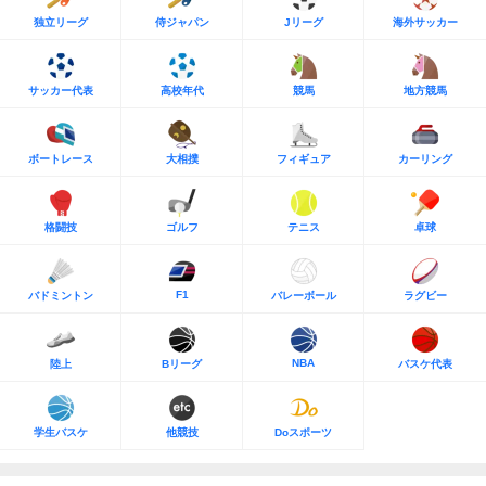
独立リーグ
侍ジャパン
Jリーグ
海外サッカー
サッカー代表
高校年代
競馬
地方競馬
ボートレース
大相撲
フィギュア
カーリング
格闘技
ゴルフ
テニス
卓球
F1
バドミントン
バレーボール
ラグビー
NBA
陸上
Bリーグ
バスケ代表
学生バスケ
他競技
Doスポーツ