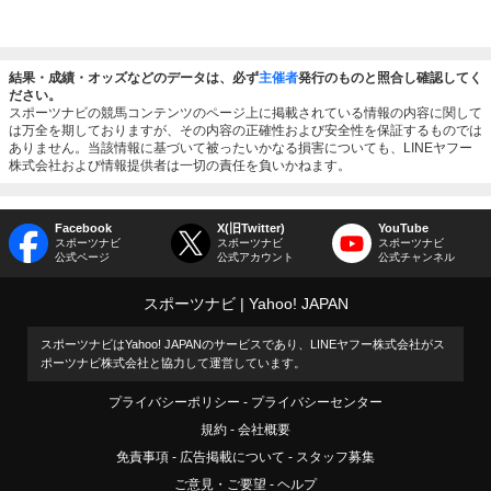
結果・成績・オッズなどのデータは、必ず
主催者
発行のものと照合し確認してく
ださい。
スポーツナビの競馬コンテンツのページ上に掲載されている情報の内容に関して
は万全を期しておりますが、その内容の正確性および安全性を保証するものでは
ありません。当該情報に基づいて被ったいかなる損害についても、LINEヤフー
株式会社および情報提供者は一切の責任を負いかねます。
Facebook
X(旧Twitter)
YouTube
スポーツナビ
スポーツナビ
スポーツナビ
公式ページ
公式アカウント
公式チャンネル
スポーツナビ
Yahoo! JAPAN
スポーツナビはYahoo! JAPANのサービスであり、LINEヤフー株式会社がス
ポーツナビ株式会社と協力して運営しています。
プライバシーポリシー
プライバシーセンター
規約
会社概要
免責事項
広告掲載について
スタッフ募集
ご意見・ご要望
ヘルプ