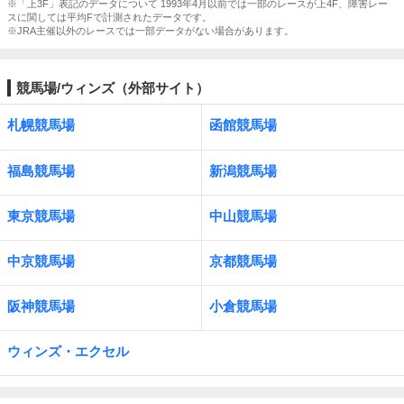
※「上3F」表記のデータについて 1993年4月以前では一部のレースが上4F、障害レー
スに関しては平均Fで計測されたデータです。
※JRA主催以外のレースでは一部データがない場合があります。
競馬場/ウィンズ（外部サイト）
札幌競馬場
函館競馬場
福島競馬場
新潟競馬場
東京競馬場
中山競馬場
中京競馬場
京都競馬場
阪神競馬場
小倉競馬場
ウィンズ・エクセル