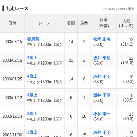
出走レース
2003/3/17 00:00
騎手
人気
日付
レース
着順
馬番
(オッズ)
(斤量)
春風賞
松岡 正海
12
2003/03/15
14
2
(314.2)
中山 ダ1200m 16頭
(50.0)
4歳上
坂井 千明
12
2003/02/15
11
2
(101.8)
中山 ダ1200m 16頭
(55.0)
4歳上
坂井 千明
10
2003/01/25
14
6
(90.2)
中山 ダ1800m 16頭
(55.0)
4歳上
坂井 千明
8
2003/01/12
6
1
(55.5)
中山 ダ1200m 16頭
(55.0)
3歳上
小林 淳一
13
2002/12/14
6
16
(80.3)
中山 ダ1200m 16頭
(54.0)
3歳上
坂井 千明
13
2002/11/30
8
15