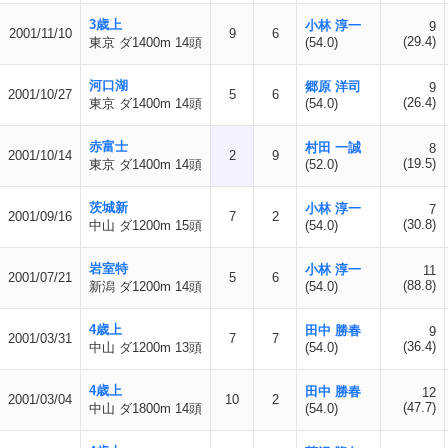
3歳上
小林 淳一
9
2001/11/10
9
6
(29.4)
東京 ダ1400m 14頭
(54.0)
河口湖
郷原 洋司
9
2001/10/27
5
6
(26.4)
東京 ダ1400m 14頭
(54.0)
赤富士
村田 一誠
8
2001/10/14
2
9
(19.5)
東京 ダ1400m 14頭
(52.0)
茨城新
小林 淳一
7
2001/09/16
7
2
(30.8)
中山 ダ1200m 15頭
(54.0)
岩室特
小林 淳一
11
2001/07/21
5
6
(88.8)
新潟 ダ1200m 14頭
(54.0)
4歳上
田中 勝春
9
2001/03/31
7
7
(36.4)
中山 ダ1200m 13頭
(54.0)
4歳上
田中 勝春
12
2001/03/04
10
2
(47.7)
中山 ダ1800m 14頭
(54.0)