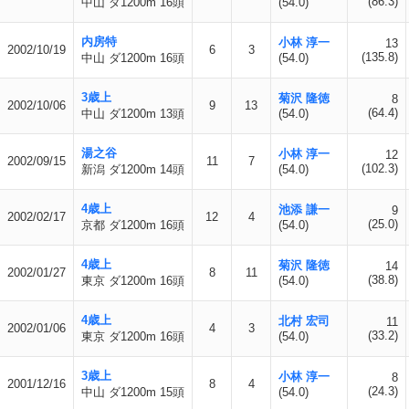
(86.3)
中山 ダ1200m 16頭
(54.0)
内房特
小林 淳一
13
2002/10/19
6
3
(135.8)
中山 ダ1200m 16頭
(54.0)
3歳上
菊沢 隆徳
8
2002/10/06
9
13
(64.4)
中山 ダ1200m 13頭
(54.0)
湯之谷
小林 淳一
12
2002/09/15
11
7
(102.3)
新潟 ダ1200m 14頭
(54.0)
4歳上
池添 謙一
9
2002/02/17
12
4
(25.0)
京都 ダ1200m 16頭
(54.0)
4歳上
菊沢 隆徳
14
2002/01/27
8
11
(38.8)
東京 ダ1200m 16頭
(54.0)
4歳上
北村 宏司
11
2002/01/06
4
3
(33.2)
東京 ダ1200m 16頭
(54.0)
3歳上
小林 淳一
8
2001/12/16
8
4
(24.3)
中山 ダ1200m 15頭
(54.0)