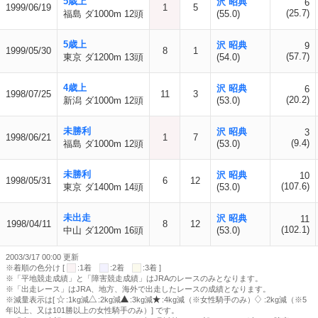
5歳上
沢 昭典
6
1999/06/19
1
5
(25.7)
福島 ダ1000m 12頭
(55.0)
5歳上
沢 昭典
9
1999/05/30
8
1
(57.7)
東京 ダ1200m 13頭
(54.0)
4歳上
沢 昭典
6
1998/07/25
11
3
(20.2)
新潟 ダ1000m 12頭
(53.0)
未勝利
沢 昭典
3
1998/06/21
1
7
(9.4)
福島 ダ1000m 12頭
(53.0)
未勝利
沢 昭典
10
1998/05/31
6
12
(107.6)
東京 ダ1400m 14頭
(53.0)
未出走
沢 昭典
11
1998/04/11
8
12
(102.1)
中山 ダ1200m 16頭
(53.0)
2003/3/17 00:00 更新
※着順の色分け [
:1着
:2着
:3着 ]
※「平地競走成績」と「障害競走成績」はJRAのレースのみとなります。
※「出走レース」はJRA、地方、海外で出走したレースの成績となります。
※減量表示は[
:1kg減
:2kg減
:3kg減
:4kg減（※女性騎手のみ）
:2kg減（※5
年以上、又は101勝以上の女性騎手のみ）] です。