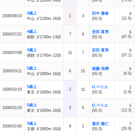
中山 ダ1200m 14頭
(54.0)
4歳上
田中 勝春
4
2000/08/19
1
3
(11.6)
中山 ダ1200m 16頭
(55.0)
4歳上
安田 富男
6
2000/07/22
7
9
(47.5)
函館 ダ1700m 13頭
(55.0)
4歳上
安田 富男
9
2000/07/08
11
7
(37.1)
函館 ダ1700m 12頭
(55.0)
5歳上
後藤 浩輝
6
2000/03/11
6
15
(9.5)
中山 ダ1800m 16頭
(55.0)
5歳上
O.ペリエ
2
2000/02/19
2
11
(2.9)
東京 ダ1600m 16頭
(55.0)
5歳上
O.ペリエ
5
2000/01/29
2
5
(13.3)
東京 ダ1600m 16頭
(55.0)
5歳上
菊沢 隆仁
7
2000/01/06
9
1
(25.9)
京都 ダ1800m 16頭
(55.0)