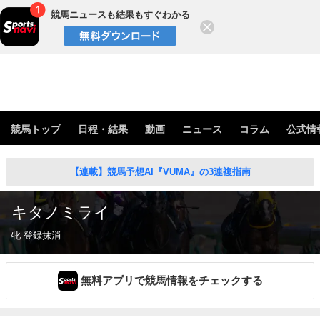
競馬ニュースも結果もすぐわかる
閉じる
競馬トップ
日程・結果
動画
ニュース
コラム
公式情
【連載】競馬予想AI『VUMA』の3連複指南
キタノミライ
牝 登録抹消
無料アプリで競馬情報をチェックする