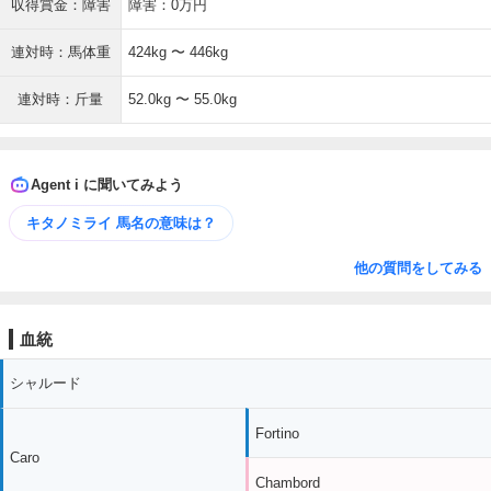
収得賞金：障害
障害：0万円
連対時：馬体重
424kg 〜 446kg
連対時：斤量
52.0kg 〜 55.0kg
Agent i に聞いてみよう
キタノミライ 馬名の意味は？
他の質問をしてみる
血統
シャルード
Fortino
Caro
Chambord