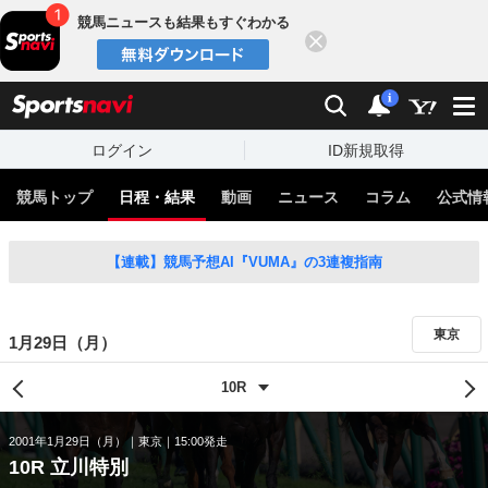
競馬ニュースも結果もすぐわかる
閉じる
スポーツナビ
検索
通知
i
ログイン
ID新規取得
競馬トップ
日程・結果
動画
ニュース
コラム
公式情
【連載】競馬予想AI『VUMA』の3連複指南
東京
1月29日（月）
2001年1月29日（月）
東京
15:00発走
10R 立川特別