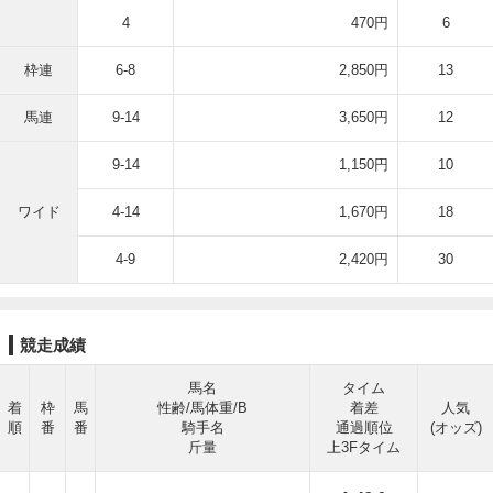
4
470円
6
枠連
6-8
2,850円
13
馬連
9-14
3,650円
12
9-14
1,150円
10
ワイド
4-14
1,670円
18
4-9
2,420円
30
競走成績
馬名
タイム
着
枠
馬
性齢/馬体重/B
着差
人気
順
番
番
騎手名
通過順位
(オッズ)
斤量
上3Fタイム