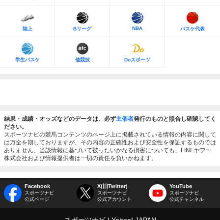
NBA
陸上
Bリーグ
バスケ代表
学生バスケ
他競技
Doスポーツ
結果・成績・オッズなどのデータは、必ず
主催者
発行のものと照合し確認してく
ださい。
スポーツナビの競馬コンテンツのページ上に掲載されている情報の内容に関して
は万全を期しておりますが、その内容の正確性および安全性を保証するものでは
ありません。当該情報に基づいて被ったいかなる損害についても、LINEヤフー
株式会社および情報提供者は一切の責任を負いかねます。
Facebook
X(旧Twitter)
YouTube
スポーツナビ
スポーツナビ
スポーツナビ
公式ページ
公式アカウント
公式チャンネル