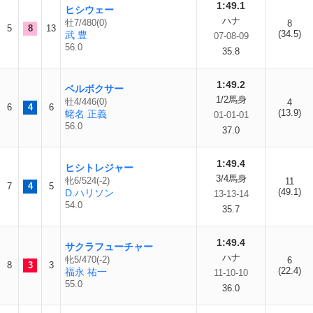
1:49.1
ヒシウェー
ハナ
牡7/480(0)
8
5
8
13
(34.5)
武 豊
07-08-09
56.0
35.8
1:49.2
ベルボクサー
1/2馬身
牡4/446(0)
4
6
4
6
(13.9)
蛯名 正義
01-01-01
56.0
37.0
1:49.4
ヒシトレジャー
3/4馬身
牝6/524(-2)
11
7
4
5
(49.1)
D.ハリソン
13-13-14
54.0
35.7
1:49.4
サクラフューチャー
ハナ
牝5/470(-2)
6
8
3
3
(22.4)
福永 祐一
11-10-10
55.0
36.0