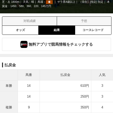
芝・左 1800m
天気：
晴
馬場：
サラ系4歳以上
（混合）[指定] 別定
本
重
賞金：1450、580、360、220、145万円
対戦成績
予想
オッズ
結果
コースレコード
無料アプリで競馬情報をチェックする
払戻金
馬番
払戻金
人気
単勝
14
610円
3
14
250円
3
複勝
9
350円
4