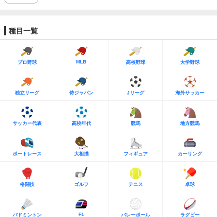
種目一覧
MLB
プロ野球
高校野球
大学野球
独立リーグ
侍ジャパン
Jリーグ
海外サッカー
サッカー代表
高校年代
競馬
地方競馬
ボートレース
大相撲
フィギュア
カーリング
格闘技
ゴルフ
テニス
卓球
F1
バドミントン
バレーボール
ラグビー