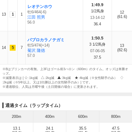
1:49.9
レオテンホウ
1/2馬身
牡6/464(-6)
12
13
1
1
(61.6)
江田 照男
13-14-12
56.0
36.4
1:50.5
パブロカラノテガミ
3 1/2馬身
牡5/474(+14)
13
14
5
7
(82.6)
菊沢 隆徳
07-06-05
57.0
37.5
※Bはブリンカーの有無。上3Fはゴール前3ハロン（600m）のタイム。オッズは単勝オ
ッズ。
※減量表示は [
:1kg減
:2kg減
:3kg減
:4kg減（※女性騎手のみ）
:2kg減（※5年以上、又は101勝以上の女性騎手のみ）] です。
※通過順位、人気は月曜午後（土日開催の場合）に更新されます。
通過タイム（ラップタイム）
200m
400m
600m
800m
13.1
24.1
35.5
47.5