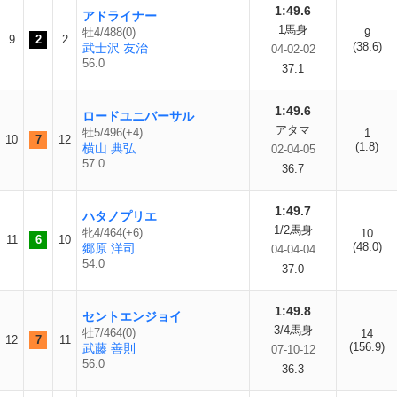
1:49.6
アドライナー
1馬身
牡4/488(0)
9
9
2
2
(38.6)
武士沢 友治
04-02-02
56.0
37.1
1:49.6
ロードユニバーサル
アタマ
牡5/496(+4)
1
10
7
12
(1.8)
横山 典弘
02-04-05
57.0
36.7
1:49.7
ハタノプリエ
1/2馬身
牝4/464(+6)
10
11
6
10
(48.0)
郷原 洋司
04-04-04
54.0
37.0
1:49.8
セントエンジョイ
3/4馬身
牡7/464(0)
14
12
7
11
(156.9)
武藤 善則
07-10-12
56.0
36.3