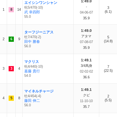
1:49.0
エイシンワンシャン
-
牝5/470(-10)
3
1
8
14
(6.1)
武 幸四郎
04-06-07
55.0
35.9
1:49.0
ターフジーニアス
アタマ
牡7/470(-2)
5
2
6
9
(14.8)
田中 勝春
07-08-07
56.0
35.9
1:49.1
マクリス
3/4馬身
牝4/440(-10)
7
3
3
4
(22.5)
嘉藤 貴行
02-02-02
54.0
36.6
1:49.1
マイネルチャージ
クビ
牡4/454(-4)
2
4
5
8
(5.5)
藤田 伸二
11-10-10
56.0
35.7