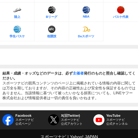
NBA
陸上
Bリーグ
バスケ代表
学生バスケ
他競技
Doスポーツ
結果・成績・オッズなどのデータは、必ず
主催者
発行のものと照合し確認してく
ださい。
スポーツナビの競馬コンテンツのページ上に掲載されている情報の内容に関して
は万全を期しておりますが、その内容の正確性および安全性を保証するものでは
ありません。当該情報に基づいて被ったいかなる損害についても、LINEヤフー
株式会社および情報提供者は一切の責任を負いかねます。
Facebook
X(旧Twitter)
YouTube
スポーツナビ
スポーツナビ
スポーツナビ
公式ページ
公式アカウント
公式チャンネル
スポーツナビ
Yahoo! JAPAN