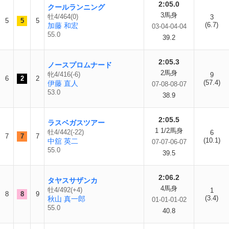
2:05.0
クールランニング
3馬身
牡4/464(0)
3
5
5
5
(6.7)
加藤 和宏
03-04-04-04
55.0
39.2
2:05.3
ノースプロムナード
2馬身
牝4/416(-6)
9
6
2
2
(57.4)
伊藤 直人
07-08-08-07
53.0
38.9
2:05.5
ラスベガスツアー
1 1/2馬身
牡4/442(-22)
6
7
7
7
(10.1)
中舘 英二
07-07-06-07
55.0
39.5
2:06.2
タヤスサザンカ
4馬身
牡4/492(+4)
1
8
8
9
(3.4)
秋山 真一郎
01-01-01-02
55.0
40.8