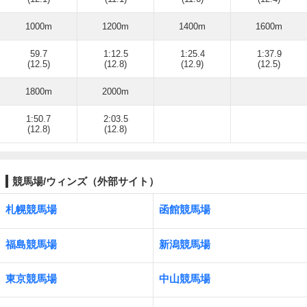
1000m
1200m
1400m
1600m
59.7
1:12.5
1:25.4
1:37.9
(12.5)
(12.8)
(12.9)
(12.5)
1800m
2000m
1:50.7
2:03.5
(12.8)
(12.8)
競馬場/ウィンズ（外部サイト）
札幌競馬場
函館競馬場
福島競馬場
新潟競馬場
東京競馬場
中山競馬場