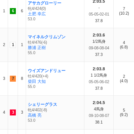
2:03.5
アサカグローリー
-
牝4/424(0)
7
1
6
6
(10.2)
土肥 幸広
05-05-02-01
53.0
37.8
2:03.6
マイネルクリムゾン
1/2馬身
牡4/476(-6)
4
2
1
1
(6.8)
勝浦 正樹
09-08-08-04
55.0
37.3
2:03.8
ウイズアンドリュー
1 1/2馬身
牡4/420(+4)
2
3
7
8
(4.0)
柴田 大知
05-05-06-02
55.0
37.8
2:04.5
シェリーグラス
4馬身
牝4/402(-8)
5
4
3
3
(9.2)
高橋 亮
09-10-08-07
53.0
38.1