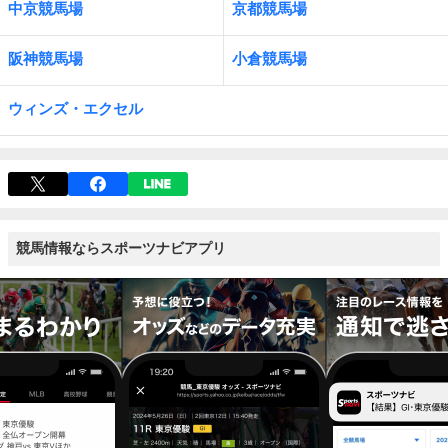
中京競馬場
京都競馬場
阪神競馬場
小倉競馬場
ウィンズ・エクセル
競馬情報ならスポーツナビアプリ