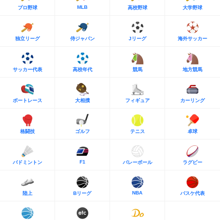
MLB
プロ野球
高校野球
大学野球
独立リーグ
侍ジャパン
Jリーグ
海外サッカー
サッカー代表
高校年代
競馬
地方競馬
ボートレース
大相撲
フィギュア
カーリング
格闘技
ゴルフ
テニス
卓球
F1
バドミントン
バレーボール
ラグビー
NBA
陸上
Bリーグ
バスケ代表