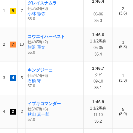
1:46.4
グレイスナムラ
-
牝5/504(+8)
2
1
5
7
(3.6)
小林 徹弥
06-06
55.0
35.0
1:46.6
コウエイハーベスト
1 1/2馬身
牡4/458(+2)
3
2
7
10
(5.8)
熊沢 重文
05-05
55.0
35.4
1:46.7
キングジーニ
クビ
牡5/474(+6)
1
3
4
5
(3.3)
石橋 守
09-10
57.0
35.1
1:46.9
イブキコマンダー
1 1/2馬身
牡5/478(+6)
5
4
2
2
(8.9)
秋山 真一郎
11-10
57.0
35.2