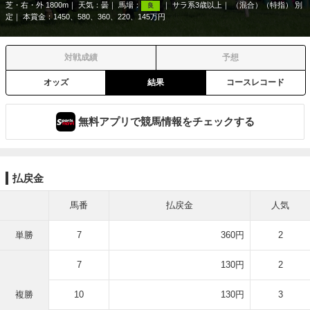
芝・右・外 1800m
天気：
曇
馬場：
サラ系3歳以上
（混合）（特指） 別
良
定
本賞金：1450、580、360、220、145万円
対戦成績
予想
オッズ
結果
コースレコード
無料アプリで競馬情報をチェックする
払戻金
馬番
払戻金
人気
単勝
7
360円
2
7
130円
2
複勝
10
130円
3