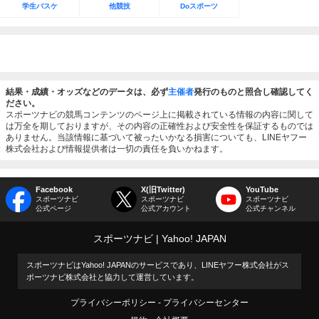
学生バスケ
他競技
Doスポーツ
結果・成績・オッズなどのデータは、必ず
主催者
発行のものと照合し確認してく
ださい。
スポーツナビの競馬コンテンツのページ上に掲載されている情報の内容に関して
は万全を期しておりますが、その内容の正確性および安全性を保証するものでは
ありません。当該情報に基づいて被ったいかなる損害についても、LINEヤフー
株式会社および情報提供者は一切の責任を負いかねます。
Facebook
X(旧Twitter)
YouTube
スポーツナビ
スポーツナビ
スポーツナビ
公式ページ
公式アカウント
公式チャンネル
スポーツナビ
Yahoo! JAPAN
スポーツナビはYahoo! JAPANのサービスであり、LINEヤフー株式会社がス
ポーツナビ株式会社と協力して運営しています。
プライバシーポリシー
プライバシーセンター