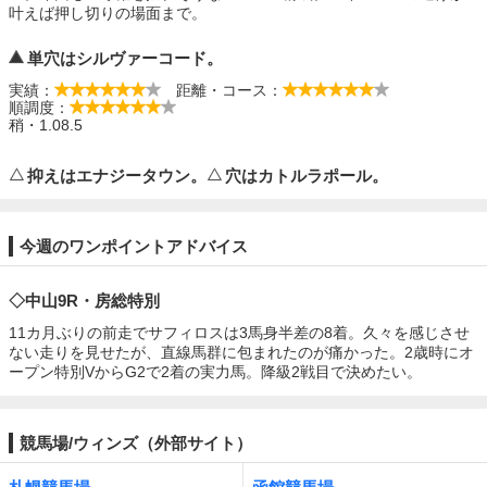
叶えば押し切りの場面まで。
単穴はシルヴァーコード。
実績：
距離・コース：
順調度：
稍・1.08.5
抑えはエナジータウン。
穴はカトルラポール。
今週のワンポイントアドバイス
◇中山9R・房総特別
11カ月ぶりの前走でサフィロスは3馬身半差の8着。久々を感じさせ
ない走りを見せたが、直線馬群に包まれたのが痛かった。2歳時にオ
ープン特別VからG2で2着の実力馬。降級2戦目で決めたい。
競馬場/ウィンズ（外部サイト）