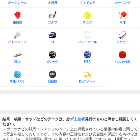
ボートレース
大相撲
フィギュア
カーリング
格闘技
ゴルフ
テニス
卓球
F1
バドミントン
バレーボール
ラグビー
NBA
陸上
Bリーグ
バスケ代表
学生バスケ
他競技
Doスポーツ
結果・成績・オッズなどのデータは、必ず
主催者
発行のものと照合し確認してく
ださい。
スポーツナビの競馬コンテンツのページ上に掲載されている情報の内容に関して
は万全を期しておりますが、その内容の正確性および安全性を保証するものでは
ありません。当該情報に基づいて被ったいかなる損害についても、LINEヤフー