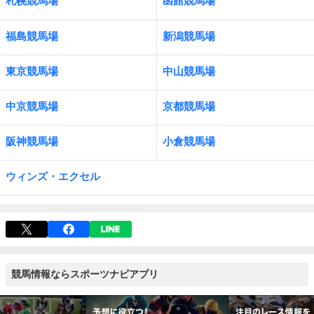
札幌競馬場
函館競馬場
福島競馬場
新潟競馬場
東京競馬場
中山競馬場
中京競馬場
京都競馬場
阪神競馬場
小倉競馬場
ウィンズ・エクセル
競馬情報ならスポーツナビアプリ