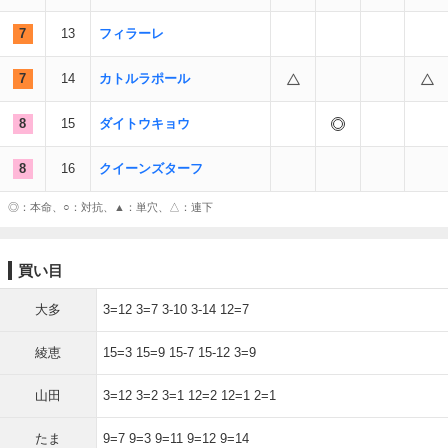
7
13
フィラーレ
7
14
カトルラポール
8
15
ダイトウキョウ
8
16
クイーンズターフ
◎：本命、○：対抗、▲：単穴、△：連下
買い目
大多
3=12 3=7 3-10 3-14 12=7
綾恵
15=3 15=9 15-7 15-12 3=9
山田
3=12 3=2 3=1 12=2 12=1 2=1
たま
9=7 9=3 9=11 9=12 9=14