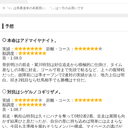
※「=」は馬番連単の表裏買い、「-」は一方のみ買いです
予想
本命はアドマイヤナイト。
実績：
距離・コース：
順調度：
良・1.08.0
骨折明けの前走・紫川特別は好位追走から積極的に仕掛け、タイム
差なしの3着に好走。ゴール寸前まで先頭で粘るなど、上々の復帰戦
だった。故障前には準オープンで2連対の実績があり、地力上位は明
白。叩き2戦目なら牡馬相手でも勝機は十分だ。
対抗はシゲルノコギリザメ。
実績：
距離・コース：
順調度：
良・1.08.7
前走・帆柱山特別は久々にハナを奪って0秒2差2着。近走は展開も向
かず結果ひと息だったが、自分の形に持ち込めば簡単には止まらな
い。今回も主導権を握れそうなメンバー構成。マイペースの逃げが