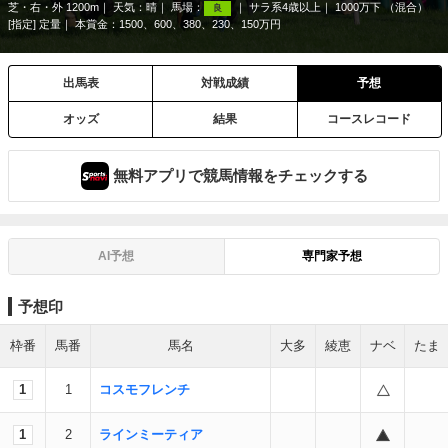
芝・右・外 1200m
天気：
晴
馬場：
サラ系4歳以上
1000万下 （混合）
良
[指定] 定量
本賞金：1500、600、380、230、150万円
出馬表
対戦成績
予想
オッズ
結果
コースレコード
無料アプリで競馬情報をチェックする
AI予想
専門家予想
予想印
枠番
馬番
馬名
大多
綾恵
ナベ
たま
1
1
コスモフレンチ
1
2
ラインミーティア