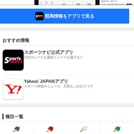
競馬情報をアプリで見る
おすすめ情報
スポーツナビ公式アプリ
注目のレースも最新ニュースも逃さない
Yahoo! JAPANアプリ
スポーツ情報やニュース、天気もこれひとつで
種目一覧