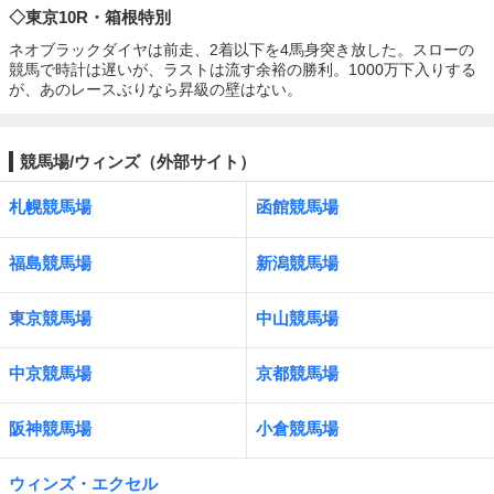
◇東京10R・箱根特別
ネオブラックダイヤは前走、2着以下を4馬身突き放した。スローの
競馬で時計は遅いが、ラストは流す余裕の勝利。1000万下入りする
が、あのレースぶりなら昇級の壁はない。
競馬場/ウィンズ（外部サイト）
札幌競馬場
函館競馬場
福島競馬場
新潟競馬場
東京競馬場
中山競馬場
中京競馬場
京都競馬場
阪神競馬場
小倉競馬場
ウィンズ・エクセル