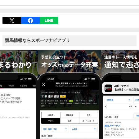
競馬情報ならスポーツナビアプリ