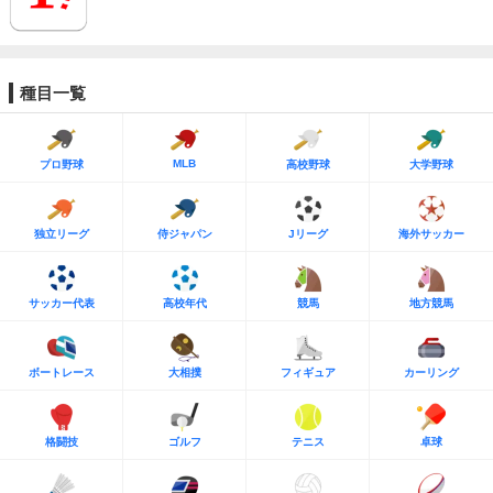
種目一覧
MLB
プロ野球
高校野球
大学野球
独立リーグ
侍ジャパン
Jリーグ
海外サッカー
サッカー代表
高校年代
競馬
地方競馬
ボートレース
大相撲
フィギュア
カーリング
格闘技
ゴルフ
テニス
卓球