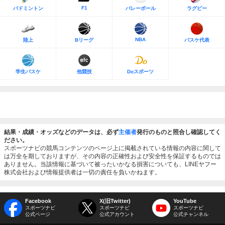
F1
バドミントン
バレーボール
ラグビー
NBA
陸上
Bリーグ
バスケ代表
学生バスケ
他競技
Doスポーツ
結果・成績・オッズなどのデータは、必ず
主催者
発行のものと照合し確認してく
ださい。
スポーツナビの競馬コンテンツのページ上に掲載されている情報の内容に関して
は万全を期しておりますが、その内容の正確性および安全性を保証するものでは
ありません。当該情報に基づいて被ったいかなる損害についても、LINEヤフー
株式会社および情報提供者は一切の責任を負いかねます。
Facebook
X(旧Twitter)
YouTube
スポーツナビ
スポーツナビ
スポーツナビ
公式ページ
公式アカウント
公式チャンネル