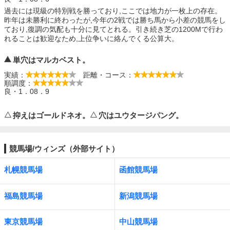
過去には現級の特別戦を勝っており,ここでは地力が一枚上の存在。
昨年は未勝利に終わったが,今年の2戦では勝ち馬から小差の競馬をし
ており,復調の気配も十分に見てとれる。引き続き芝の1200Mで行わ
れることは歓迎なため,上位争いに絡んでくる公算大。
単穴はマルカベスト。
実績：
距離・コース：
順調度：
良・1．08．9
抑えはゴールドネオ。
穴はユウタージパング。
競馬場/ウィンズ（外部サイト）
札幌競馬場
函館競馬場
福島競馬場
新潟競馬場
東京競馬場
中山競馬場