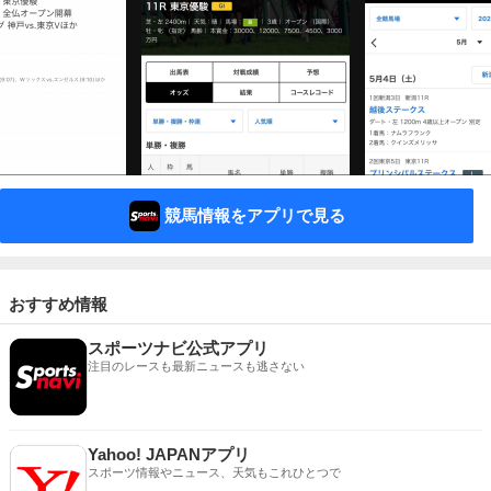
競馬情報をアプリで見る
おすすめ情報
スポーツナビ公式アプリ
注目のレースも最新ニュースも逃さない
Yahoo! JAPANアプリ
スポーツ情報やニュース、天気もこれひとつで