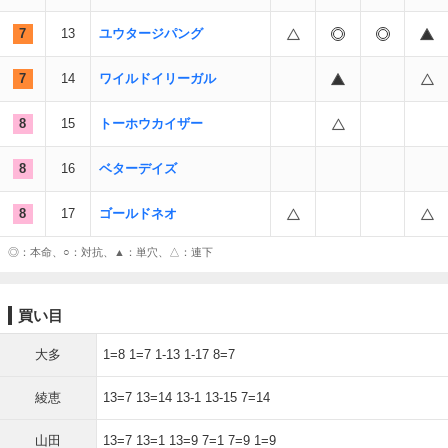
7
13
ユウタージパング
7
14
ワイルドイリーガル
8
15
トーホウカイザー
8
16
ベターデイズ
8
17
ゴールドネオ
◎：本命、○：対抗、▲：単穴、△：連下
買い目
大多
1=8 1=7 1-13 1-17 8=7
綾恵
13=7 13=14 13-1 13-15 7=14
山田
13=7 13=1 13=9 7=1 7=9 1=9