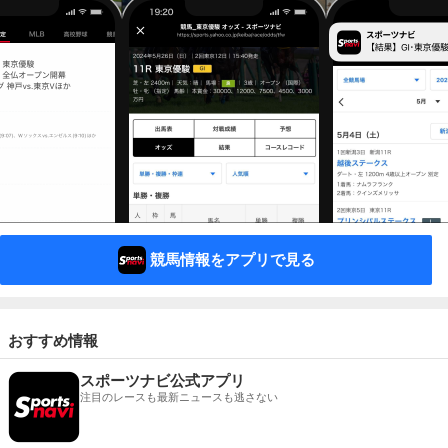
競馬情報をアプリで見る
おすすめ情報
スポーツナビ公式アプリ
注目のレースも最新ニュースも逃さない