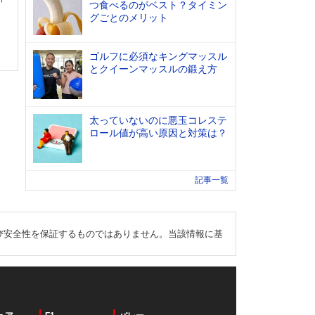
つ食べるのがベスト？タイミン
グごとのメリット
ゴルフに必須なキングマッスル
とクイーンマッスルの鍛え方
太っていないのに悪玉コレステ
ロール値が高い原因と対策は？
記事一覧
び安全性を保証するものではありません。当該情報に基