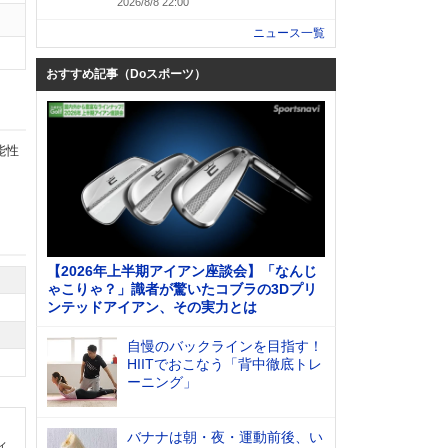
2026/8/8 22:00
ニュース一覧
おすすめ記事（Doスポーツ）
能性
【2026年上半期アイアン座談会】「なんじ
ゃこりゃ？」識者が驚いたコブラの3Dプリ
ンテッドアイアン、その実力とは
自慢のバックラインを目指す！
HIITでおこなう「背中徹底トレ
ーニング」
バナナは朝・夜・運動前後、い
ィ