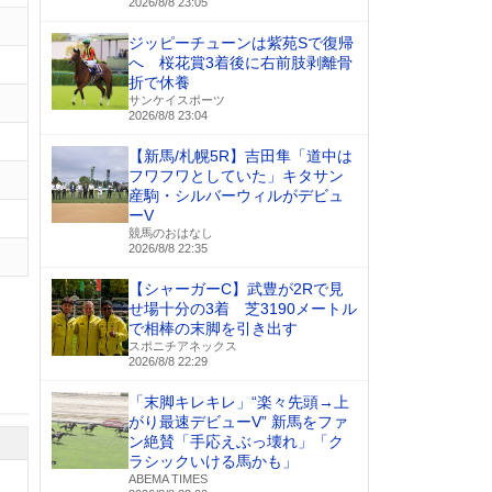
2026/8/8 23:05
ジッピーチューンは紫苑Sで復帰
へ 桜花賞3着後に右前肢剥離骨
折で休養
サンケイスポーツ
2026/8/8 23:04
【新馬/札幌5R】吉田隼「道中は
フワフワとしていた」キタサン
産駒・シルバーウィルがデビュ
ーV
競馬のおはなし
2026/8/8 22:35
【シャーガーC】武豊が2Rで見
せ場十分の3着 芝3190メートル
で相棒の末脚を引き出す
スポニチアネックス
2026/8/8 22:29
「末脚キレキレ」“楽々先頭→上
がり最速デビューV” 新馬をファ
ン絶賛「手応えぶっ壊れ」「ク
ラシックいける馬かも」
ABEMA TIMES