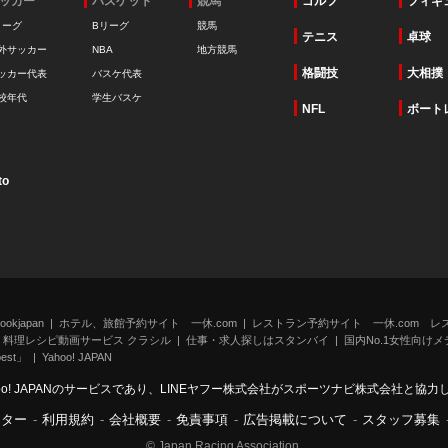
ッカー
バスケット
競馬
ゴルフ
フィギ
リーグ
Bリーグ
競馬
テニス
卓球
外サッカー
NBA
地方競馬
格闘技
大相撲
ッカー代表
バスケ代表
校年代
学生バスケ
NFL
ボート
to
kjapan
ホテル、旅館予約サイト 一休.com
レストラン予約サイト 一休.com レ
料理レシピ動画サービス クラシル
仕事・求人探しはスタンバイ
国内No.1女性向けメデ
st」
Yahoo! JAPAN
oo! JAPANのサービスであり、LINEヤフー株式会社がスポーツナビ株式会社と協
ンター
-
利用規約
-
会社概要
-
免責事項
-
広告掲載について
-
スタッフ募集
© Japan Racing Association.