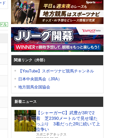
ード
ペース予想ミドル
関連リンク（外部）
【YouTube】スポーツナビ競馬チャンネル
日本中央競馬会（JRA）
地方競馬全国協会
新着ニュース
【シャーガーC】武豊が3Rで2
着 芝2390メートルで見せ場た
っぷり 3着だった2Rに続いて上
位争い
スポニチアネックス