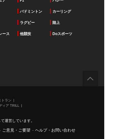
ュア
F1
バレー
バドミントン
カーリング
ラグビー
陸上
レース
他競技
Doスポーツ
ストラン
ィア TRILL
力して運営しています。
-
ご意見・ご要望
-
ヘルプ・お問い合わせ