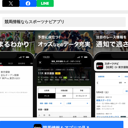
競馬情報ならスポーツナビアプリ
競馬情報をアプリで見る