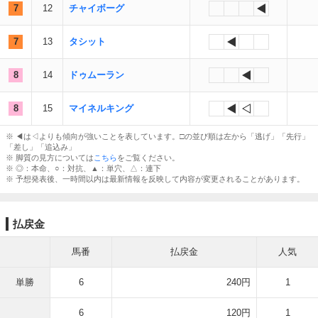
7
12
チャイボーグ
7
13
タシット
8
14
ドゥムーラン
8
15
マイネルキング
※ ◀︎は◁よりも傾向が強いことを表しています。□の並び順は左から「逃げ」「先行」
「差し」「追込み」
※ 脚質の見方については
こちら
をご覧ください。
※ ◎：本命、○：対抗、▲：単穴、△：連下
※ 予想発表後、一時間以内は最新情報を反映して内容が変更されることがあります。
払戻金
馬番
払戻金
人気
単勝
6
240円
1
6
120円
1