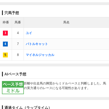
穴馬予想
枠番
馬番
馬名
3
4
ユイ
4
7
バトルキャット
5
8
マイネルジャッカル
AIペース予想
ペース予想ミドル
距離や出走馬の脚質からミドルペースと判断しました。馬
の実力通りのレースになる可能性があります。
通過タイム（ラップタイム）