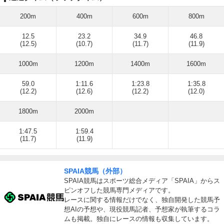
200m
400m
600m
800m
12.5
23.2
34.9
46.8
(12.5)
(10.7)
(11.7)
(11.9)
1000m
1200m
1400m
1600m
59.0
1:11.6
1:23.8
1:35.8
(12.2)
(12.6)
(12.2)
(12.0)
1800m
2000m
1:47.5
1:59.4
(11.7)
(11.9)
SPAIA競馬（外部）
SPAIA競馬はスポーツ総合メディア「SPAIA」からス
ピンオフした競馬専門メディアです。
レースに関する情報だけでなく、独自開発した競馬予
想AIの予想や、現役競馬記者、予想家が執筆するコラ
ムも掲載。独自にレースの情報も収集しています。