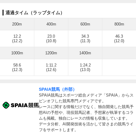
通過タイム（ラップタイム）
200m
400m
600m
800m
12.2
23.0
34.3
46.3
(12.2)
(10.8)
(11.3)
(12.0)
1000m
1200m
1400m
58.6
1:11.2
1:24.2
(12.3)
(12.6)
(13.0)
SPAIA競馬（外部）
SPAIA競馬はスポーツ総合メディア「SPAIA」からス
ピンオフした競馬専門メディアです。
レースに関する情報だけでなく、独自開発した競馬予
想AIの予想や、現役競馬記者、予想家が執筆するコラ
ムも掲載。独自にレースの情報も収集しています。
データ分析、AI開発技術を活かして皆さまの競馬ライ
フをサポートします。