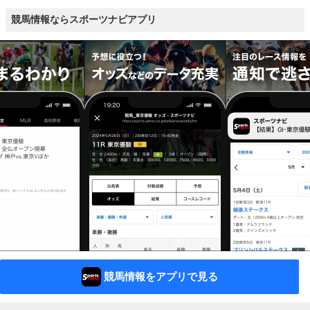
競馬情報ならスポーツナビアプリ
競馬情報をアプリで見る