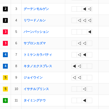
2
3
グーテンモルゲン
2
4
リワードノルン
3
5
バーンパッション
3
6
サブロンカズマ
4
7
トミケンカラバティ
4
8
キタノエクスプレス
5
9
ジョイウイン
5
10
イサチルプリンス
6
11
タイミングナウ