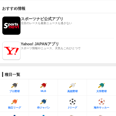
おすすめ情報
スポーツナビ公式アプリ
注目のレースも最新ニュースも逃さない
Yahoo! JAPANアプリ
スポーツ情報やニュース、天気もこれひとつで
種目一覧
MLB
プロ野球
高校野球
大学野球
独立リーグ
侍ジャパン
Jリーグ
海外サッカー