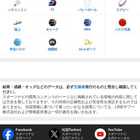
F1
バドミントン
バレーボール
ラグビー
NBA
陸上
Bリーグ
バスケ代表
学生バスケ
他競技
Doスポーツ
結果・成績・オッズなどのデータは、必ず
主催者
発行のものと照合し確認してく
ださい。
スポーツナビの競馬コンテンツのページ上に掲載されている情報の内容に関して
は万全を期しておりますが、その内容の正確性および安全性を保証するものでは
ありません。当該情報に基づいて被ったいかなる損害についても、LINEヤフー
株式会社および情報提供者は一切の責任を負いかねます。
Facebook
X(旧Twitter)
YouTube
スポーツナビ
スポーツナビ
スポーツナビ
公式ページ
公式アカウント
公式チャンネル