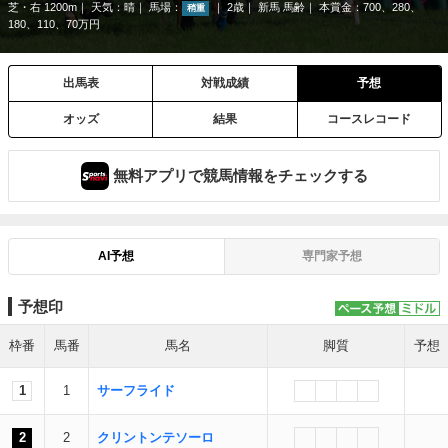
芝・右 1200m
天気：
晴
馬場：
2歳
新馬 馬齢
本賞金：700、280、
稍重
180、110、70万円
出馬表
対戦成績
予想
オッズ
結果
コースレコード
無料アプリで競馬情報をチェックする
AI予想
専門家予想
予想印
枠番
馬番
馬名
脚質
予想
1
1
サーフライド
2
2
クリントンテソーロ