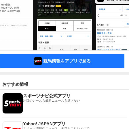
競馬情報をアプリで見る
おすすめ情報
スポーツナビ公式アプリ
注目のレースも最新ニュースも逃さない
Yahoo! JAPANアプリ
スポーツ情報やニュース、天気もこれひとつで