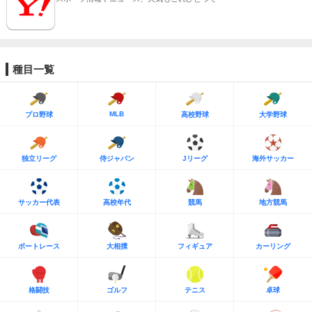
種目一覧
MLB
プロ野球
高校野球
大学野球
独立リーグ
侍ジャパン
Jリーグ
海外サッカー
サッカー代表
高校年代
競馬
地方競馬
ボートレース
大相撲
フィギュア
カーリング
格闘技
ゴルフ
テニス
卓球