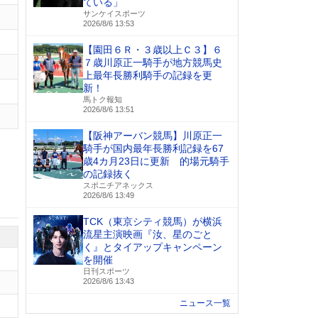
ている」
サンケイスポーツ
2026/8/6 13:53
【園田６Ｒ・３歳以上Ｃ３】６
７歳川原正一騎手が地方競馬史
上最年長勝利騎手の記録を更
新！
馬トク報知
2026/8/6 13:51
【阪神アーバン競馬】川原正一
騎手が国内最年長勝利記録を67
歳4カ月23日に更新 的場元騎手
の記録抜く
スポニチアネックス
2026/8/6 13:49
TCK（東京シティ競馬）が横浜
流星主演映画『汝、星のごと
く』とタイアップキャンペーン
を開催
日刊スポーツ
2026/8/6 13:43
ニュース一覧