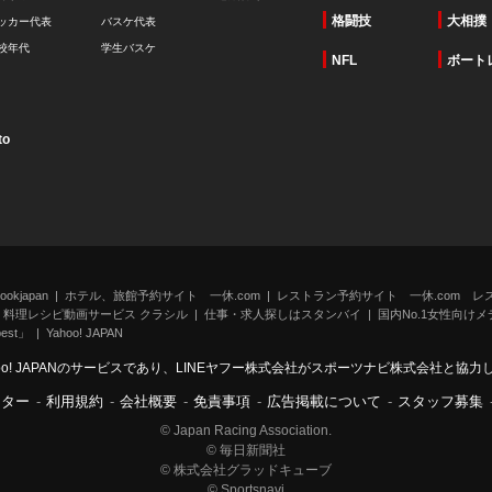
格闘技
大相撲
ッカー代表
バスケ代表
校年代
学生バスケ
NFL
ボート
to
kjapan
ホテル、旅館予約サイト 一休.com
レストラン予約サイト 一休.com レ
料理レシピ動画サービス クラシル
仕事・求人探しはスタンバイ
国内No.1女性向けメデ
st」
Yahoo! JAPAN
oo! JAPANのサービスであり、LINEヤフー株式会社がスポーツナビ株式会社と協
ンター
-
利用規約
-
会社概要
-
免責事項
-
広告掲載について
-
スタッフ募集
© Japan Racing Association.
© 毎日新聞社
© 株式会社グラッドキューブ
© Sportsnavi