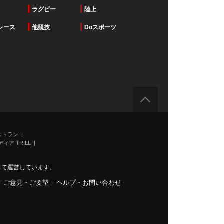
ラグビー
陸上
レース
他競技
Doスポーツ
ストラン
ィア TRILL
力して運営しています。
-
ご意見・ご要望
-
ヘルプ・お問い合わせ