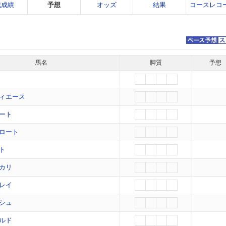
戦成績
予想
オッズ
結果
コースレコ
馬名
脚質
予想
ィエース
ート
ロート
ト
カリ
レイ
シュ
ルド