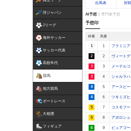
出馬表
対
侍ジャパン
AI予想
専門家予想
予想印
Jリーグ
枠番
馬番
海外サッカー
1
1
フラミニア
サッカー代表
2
2
ヴィートデ
高校年代
3
3
メーテルコ
競馬
3
4
シャルラハ
4
5
アースビー
地方競馬
4
6
ツキミズヒ
ボートレース
5
7
コスモフー
大相撲
5
8
アポロシュ
フィギュア
6
9
ピュアゴー