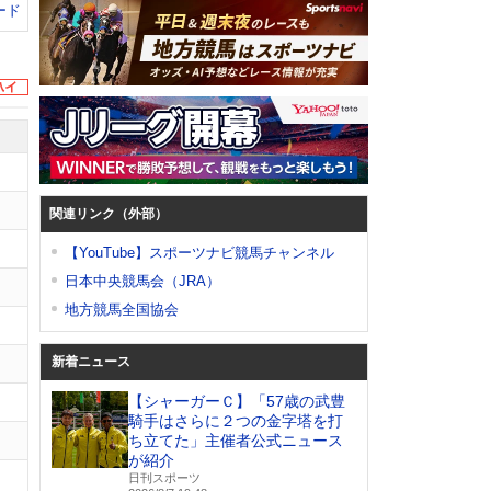
ード
ペース予想ハイ
関連リンク（外部）
【YouTube】スポーツナビ競馬チャンネル
日本中央競馬会（JRA）
地方競馬全国協会
新着ニュース
【シャーガーＣ】「57歳の武豊
騎手はさらに２つの金字塔を打
ち立てた」主催者公式ニュース
が紹介
日刊スポーツ