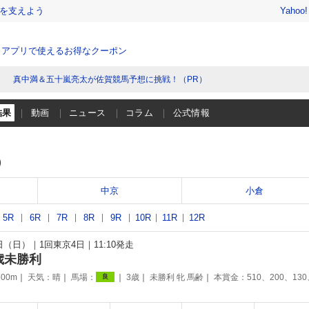
を支えよう
Yahoo
、アプリで使えるお得なクーポン
真中満＆五十嵐亮太が佐賀競馬予想に挑戦！（PR）
結果
動画
ニュース
コラム
公式情報
）
中京
小倉
5R
6R
7R
8R
9R
10R
11R
12R
7日（日）
1回東京4日
11:10発走
歳未勝利
00m
天気：
晴
馬場：
3歳
未勝利 牝 馬齢
本賞金：510、200、130
良