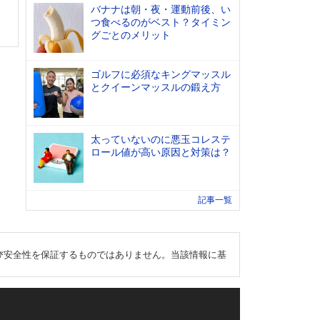
バナナは朝・夜・運動前後、い
つ食べるのがベスト？タイミン
グごとのメリット
ゴルフに必須なキングマッスル
とクイーンマッスルの鍛え方
太っていないのに悪玉コレステ
ロール値が高い原因と対策は？
記事一覧
び安全性を保証するものではありません。当該情報に基