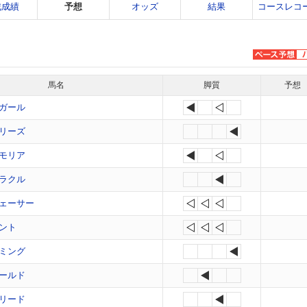
戦成績
予想
オッズ
結果
コースレコ
馬名
脚質
予想
ガール
リーズ
モリア
ラクル
ェーサー
ント
ミング
ールド
リード