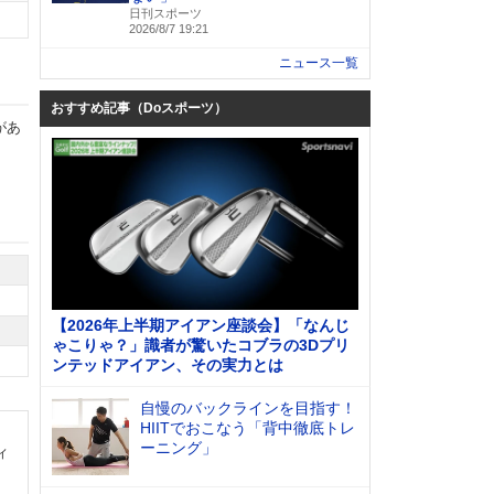
日刊スポーツ
2026/8/7 19:21
ニュース一覧
おすすめ記事（Doスポーツ）
があ
【2026年上半期アイアン座談会】「なんじ
ゃこりゃ？」識者が驚いたコブラの3Dプリ
ンテッドアイアン、その実力とは
自慢のバックラインを目指す！
HIITでおこなう「背中徹底トレ
ーニング」
ィ