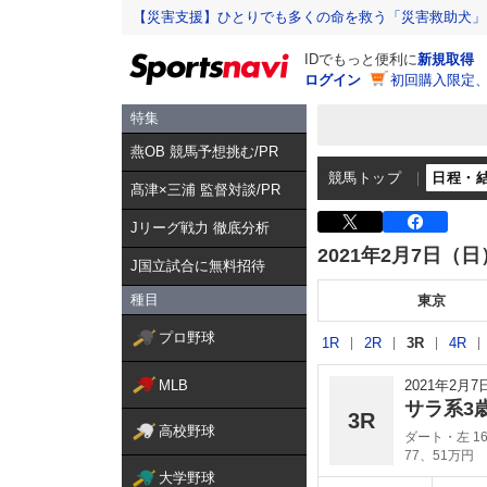
【災害支援】ひとりでも多くの命を救う「災害救助犬」
IDでもっと便利に
新規取得
ログイン
初回購入限定
特集
燕OB 競馬予想挑む/PR
競馬トップ
日程・
髙津×三浦 監督対談/PR
Jリーグ戦力 徹底分析
2021年2月7日（日
J国立試合に無料招待
種目
東京
プロ野球
1R
2R
3R
4R
MLB
2021年2月
サラ系3
3R
高校野球
ダート・左 16
77、51万円
大学野球