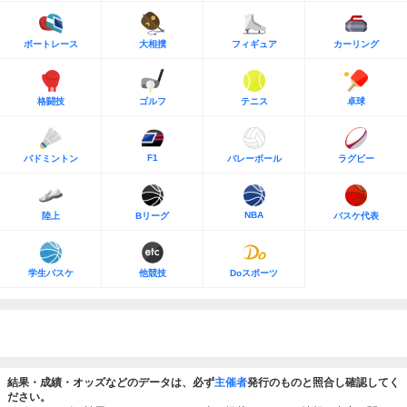
ボートレース
大相撲
フィギュア
カーリング
格闘技
ゴルフ
テニス
卓球
F1
バドミントン
バレーボール
ラグビー
NBA
陸上
Bリーグ
バスケ代表
学生バスケ
他競技
Doスポーツ
結果・成績・オッズなどのデータは、必ず
主催者
発行のものと照合し確認してく
ださい。