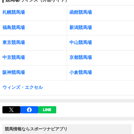
札幌競馬場
函館競馬場
福島競馬場
新潟競馬場
東京競馬場
中山競馬場
中京競馬場
京都競馬場
阪神競馬場
小倉競馬場
ウィンズ・エクセル
競馬情報ならスポーツナビアプリ