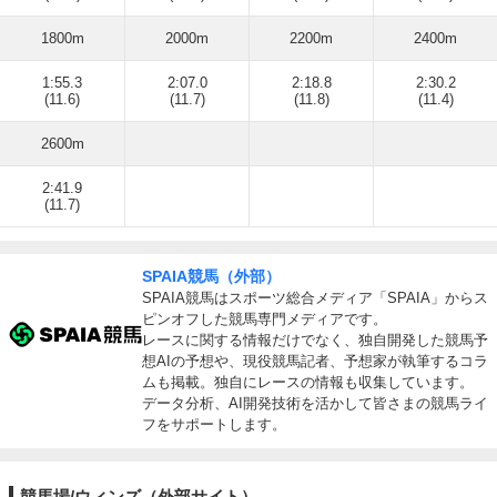
1800m
2000m
2200m
2400m
1:55.3
2:07.0
2:18.8
2:30.2
(11.6)
(11.7)
(11.8)
(11.4)
2600m
2:41.9
(11.7)
SPAIA競馬（外部）
SPAIA競馬はスポーツ総合メディア「SPAIA」からス
ピンオフした競馬専門メディアです。
レースに関する情報だけでなく、独自開発した競馬予
想AIの予想や、現役競馬記者、予想家が執筆するコラ
ムも掲載。独自にレースの情報も収集しています。
データ分析、AI開発技術を活かして皆さまの競馬ライ
フをサポートします。
競馬場/ウィンズ（外部サイト）