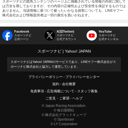
スポーツナビの競馬コンテンツのページ上に掲載されている情報の内容に関して
は万全を期しておりますが、その内容の正確性および安全性を保証するものでは
ありません。当該情報に基づいて被ったいかなる損害についても、LINEヤフー
株式会社および情報提供者は一切の責任を負いかねます。
Facebook
X(旧Twitter)
YouTube
スポーツナビ
スポーツナビ
スポーツナビ
公式ページ
公式アカウント
公式チャンネル
スポーツナビ
Yahoo! JAPAN
スポーツナビはYahoo! JAPANのサービスであり、LINEヤフー株式会社がス
ポーツナビ株式会社と協力して運営しています。
プライバシーポリシー
プライバシーセンター
規約
会社概要
免責事項
広告掲載について
スタッフ募集
ご意見・ご要望
ヘルプ
© Japan Racing Association.
© 毎日新聞社
© 株式会社グラッドキューブ
© Sportsnavi
© LY Corporation