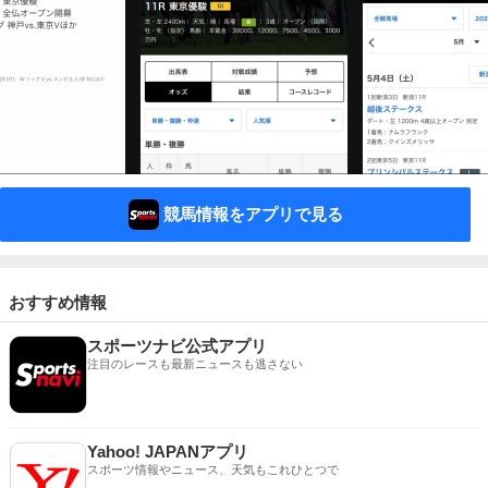
競馬情報をアプリで見る
おすすめ情報
スポーツナビ公式アプリ
注目のレースも最新ニュースも逃さない
Yahoo! JAPANアプリ
スポーツ情報やニュース、天気もこれひとつで