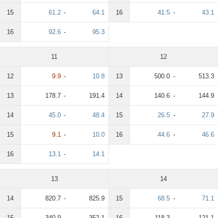
15
61.2
-
64.1
16
41.5
-
43.1
16
92.6
-
95.3
11
12
12
9.9
-
10.8
13
500.0
-
513.3
13
178.7
-
191.4
14
140.6
-
144.9
14
45.0
-
48.4
15
26.5
-
27.9
15
9.1
-
10.0
16
44.6
-
46.6
16
13.1
-
14.1
13
14
14
820.7
-
825.9
15
68.5
-
71.1
15
340.9
-
352.1
16
118.3
-
121.1