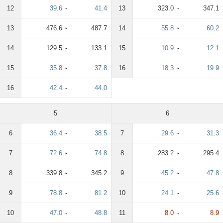
12
39.6
-
41.4
13
323.0
-
347.1
13
476.6
-
487.7
14
55.8
-
60.2
14
129.5
-
133.1
15
10.9
-
12.1
15
35.8
-
37.8
16
18.3
-
19.9
16
42.4
-
44.0
5
6
6
36.4
-
38.5
7
29.6
-
31.3
7
72.6
-
74.8
8
283.2
-
295.4
8
339.8
-
345.2
9
45.2
-
47.8
9
78.8
-
81.2
10
24.1
-
25.6
10
47.0
-
48.8
11
8.0
-
8.9