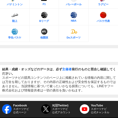
F1
バドミントン
バレーボール
ラグビー
NBA
陸上
Bリーグ
バスケ代表
学生バスケ
他競技
Doスポーツ
結果・成績・オッズなどのデータは、必ず
主催者
発行のものと照合し確認してく
ださい。
スポーツナビの競馬コンテンツのページ上に掲載されている情報の内容に関して
は万全を期しておりますが、その内容の正確性および安全性を保証するものでは
ありません。当該情報に基づいて被ったいかなる損害についても、LINEヤフー
株式会社および情報提供者は一切の責任を負いかねます。
Facebook
X(旧Twitter)
YouTube
スポーツナビ
スポーツナビ
スポーツナビ
公式ページ
公式アカウント
公式チャンネル