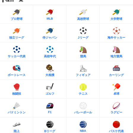
MLB
プロ野球
高校野球
大学野球
独立リーグ
侍ジャパン
Jリーグ
海外サッカー
サッカー代表
高校年代
競馬
地方競馬
ボートレース
大相撲
フィギュア
カーリング
格闘技
ゴルフ
テニス
卓球
F1
バドミントン
バレーボール
ラグビー
NBA
陸上
Bリーグ
バスケ代表