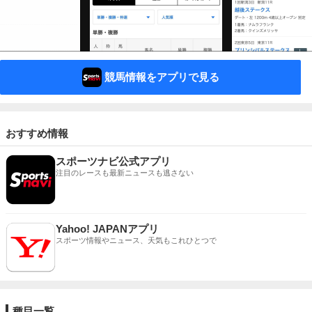
競馬情報をアプリで見る
おすすめ情報
スポーツナビ公式アプリ
注目のレースも最新ニュースも逃さない
Yahoo! JAPANアプリ
スポーツ情報やニュース、天気もこれひとつで
種目一覧