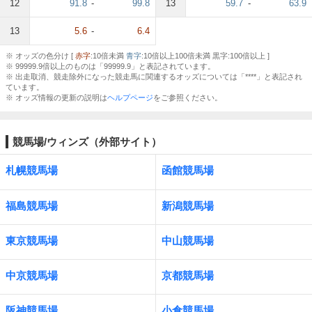
12
91.8
-
99.8
13
59.7
-
63.9
13
5.6
-
6.4
※ オッズの色分け [
赤字
:10倍未満
青字
:10倍以上100倍未満 黒字:100倍以上 ]
※ 99999.9倍以上のものは「99999.9」と表記されています。
※ 出走取消、競走除外になった競走馬に関連するオッズについては「****」と表記され
ています。
※ オッズ情報の更新の説明は
ヘルプページ
をご参照ください。
競馬場/ウィンズ（外部サイト）
札幌競馬場
函館競馬場
福島競馬場
新潟競馬場
東京競馬場
中山競馬場
中京競馬場
京都競馬場
阪神競馬場
小倉競馬場