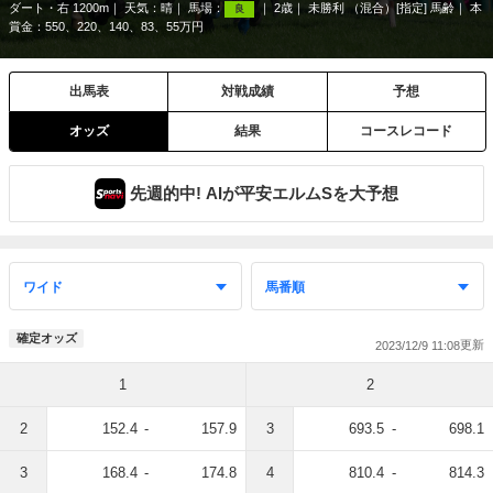
ダート・右 1200m
天気：
晴
馬場：
2歳
未勝利 （混合）[指定] 馬齢
本
良
賞金：550、220、140、83、55万円
出馬表
対戦成績
予想
オッズ
結果
コースレコード
先週的中! AIが平安エルムSを大予想
確定オッズ
2023/12/9 11:08
1
2
2
152.4
-
157.9
3
693.5
-
698.1
3
168.4
-
174.8
4
810.4
-
814.3