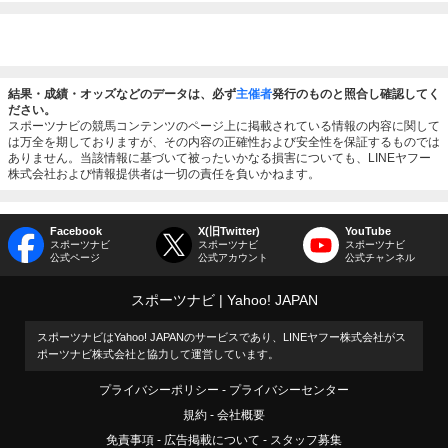
結果・成績・オッズなどのデータは、必ず
主催者
発行のものと照合し確認してく
ださい。
スポーツナビの競馬コンテンツのページ上に掲載されている情報の内容に関して
は万全を期しておりますが、その内容の正確性および安全性を保証するものでは
ありません。当該情報に基づいて被ったいかなる損害についても、LINEヤフー
株式会社および情報提供者は一切の責任を負いかねます。
Facebook
X(旧Twitter)
YouTube
スポーツナビ
スポーツナビ
スポーツナビ
公式ページ
公式アカウント
公式チャンネル
スポーツナビ
Yahoo! JAPAN
スポーツナビはYahoo! JAPANのサービスであり、LINEヤフー株式会社がス
ポーツナビ株式会社と協力して運営しています。
プライバシーポリシー
プライバシーセンター
規約
会社概要
免責事項
広告掲載について
スタッフ募集