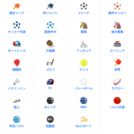
独立リーグ
侍ジャパン
Jリーグ
海外サッカー
サッカー代表
高校年代
競馬
地方競馬
ボートレース
大相撲
フィギュア
カーリング
格闘技
ゴルフ
テニス
卓球
F1
バドミントン
バレーボール
ラグビー
NBA
陸上
Bリーグ
バスケ代表
学生バスケ
他競技
Doスポーツ