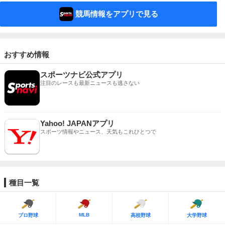
競馬情報をアプリで見る
おすすめ情報
スポーツナビ公式アプリ
注目のレースも最新ニュースも逃さない
Yahoo! JAPANアプリ
スポーツ情報やニュース、天気もこれひとつで
種目一覧
MLB
プロ野球
高校野球
大学野球