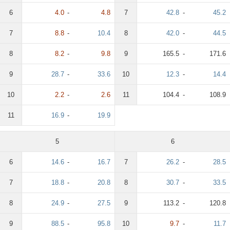
6
4.0
-
4.8
7
42.8
-
45.2
7
8.8
-
10.4
8
42.0
-
44.5
8
8.2
-
9.8
9
165.5
-
171.6
9
28.7
-
33.6
10
12.3
-
14.4
10
2.2
-
2.6
11
104.4
-
108.9
11
16.9
-
19.9
5
6
6
14.6
-
16.7
7
26.2
-
28.5
7
18.8
-
20.8
8
30.7
-
33.5
8
24.9
-
27.5
9
113.2
-
120.8
9
88.5
-
95.8
10
9.7
-
11.7