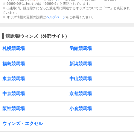
※ 99999.9倍以上のものは「99999.9」と表記されています。
※ 出走取消、競走除外になった競走馬に関連するオッズについては「****」と表記され
ています。
※ オッズ情報の更新の説明は
ヘルプページ
をご参照ください。
競馬場/ウィンズ（外部サイト）
札幌競馬場
函館競馬場
福島競馬場
新潟競馬場
東京競馬場
中山競馬場
中京競馬場
京都競馬場
阪神競馬場
小倉競馬場
ウィンズ・エクセル