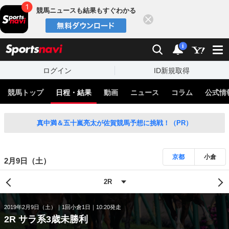
競馬ニュースも結果もすぐわかる
閉じる
スポーツナビ
検索
通知
i
ログイン
ID新規取得
競馬トップ
日程・結果
動画
ニュース
コラム
公式情
真中満＆五十嵐亮太が佐賀競馬予想に挑戦！（PR）
京都
小倉
2月9日（土）
2019年2月9日（土）
1回小倉1日
10:20発走
2R サラ系3歳未勝利