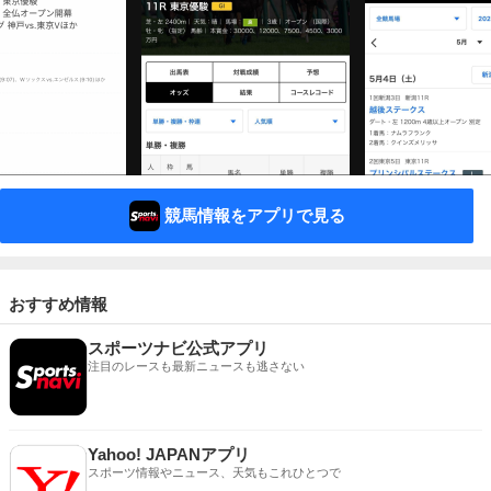
競馬情報をアプリで見る
おすすめ情報
スポーツナビ公式アプリ
注目のレースも最新ニュースも逃さない
Yahoo! JAPANアプリ
スポーツ情報やニュース、天気もこれひとつで