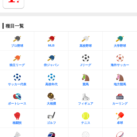
種目一覧
MLB
プロ野球
高校野球
大学野球
独立リーグ
侍ジャパン
Jリーグ
海外サッカー
サッカー代表
高校年代
競馬
地方競馬
ボートレース
大相撲
フィギュア
カーリング
格闘技
ゴルフ
テニス
卓球