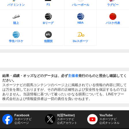
F1
バドミントン
バレーボール
ラグビー
NBA
陸上
Bリーグ
バスケ代表
学生バスケ
他競技
Doスポーツ
結果・成績・オッズなどのデータは、必ず
主催者
発行のものと照合し確認してく
ださい。
スポーツナビの競馬コンテンツのページ上に掲載されている情報の内容に関して
は万全を期しておりますが、その内容の正確性および安全性を保証するものでは
ありません。当該情報に基づいて被ったいかなる損害についても、LINEヤフー
株式会社および情報提供者は一切の責任を負いかねます。
Facebook
X(旧Twitter)
YouTube
スポーツナビ
スポーツナビ
スポーツナビ
公式ページ
公式アカウント
公式チャンネル