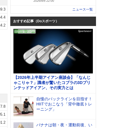
2026/8/8 22:00
9.3
ニュース一覧
4.4
おすすめ記事（Doスポーツ）
4.2
【2026年上半期アイアン座談会】「なんじ
ゃこりゃ？」識者が驚いたコブラの3Dプリ
ンテッドアイアン、その実力とは
自慢のバックラインを目指す！
HIITでおこなう「背中徹底トレ
7.8
ーニング」
5.1
1.2
バナナは朝・夜・運動前後、い