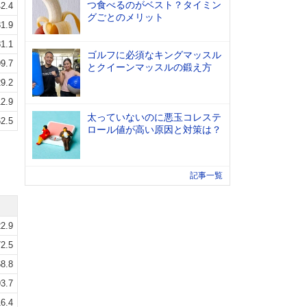
つ食べるのがベスト？タイミン
2.4
グごとのメリット
1.9
1.1
ゴルフに必須なキングマッスル
9.7
とクイーンマッスルの鍛え方
9.2
2.9
太っていないのに悪玉コレステ
2.5
ロール値が高い原因と対策は？
記事一覧
2.9
2.5
8.8
3.7
6.4