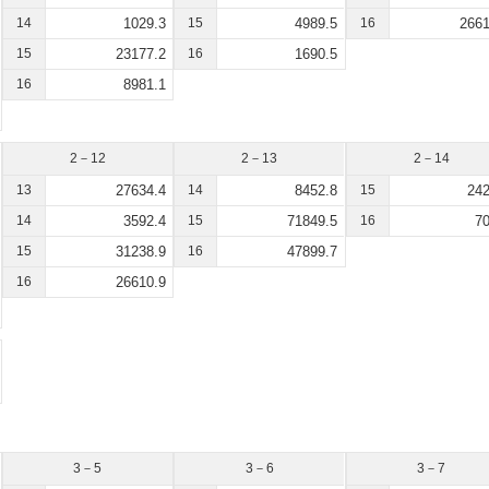
14
1029.3
15
4989.5
16
2661
15
23177.2
16
1690.5
16
8981.1
2－12
2－13
2－14
13
27634.4
14
8452.8
15
242
14
3592.4
15
71849.5
16
70
15
31238.9
16
47899.7
16
26610.9
3－5
3－6
3－7