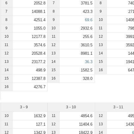
6
2052.8
7
3781.5
8
740
7
14088.1
8
423.3
9
271
8
4251.4
9
69.6
10
1408
9
1055.0
10
2932.6
11
798
10
12177.8
11
255.6
12
3991
11
3574.6
12
3610.5
13
3592
12
20528.4
13
8981.1
14
144
13
23177.2
14
36.3
15
1941
14
498.9
15
1582.5
16
647
15
12387.8
16
328.0
16
4276.7
3－9
3－10
3－11
10
1632.9
11
4854.6
12
495
11
127.1
12
11404.6
13
1436
12
1342.9
13
18422.9
14
6