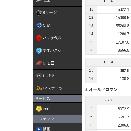
陸上
1－10
11
5322.1
Bリーグ
12
15966.5
NBA
13
55268.8
14
1280.7
バスケ代表
15
17107.0
学生バスケ
16
8656.5
1－14
NFL
15
382.9
他競技
16
130.8
Doスポーツ
2 オールドロマン
サービス
2－3
toto
4
8072.9
5
6591.7
コンテンツ
6
2806.6
動画