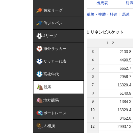
出馬表
対
独立リーグ
単勝・複勝・枠連
馬連
侍ジャパン
1 リネンビスケット
Jリーグ
1－2
海外サッカー
3
2100.8
4
4490.5
サッカー代表
5
6652.7
高校年代
6
2956.7
7
16329.4
競馬
8
6140.9
地方競馬
9
1384.3
10
16329.4
ボートレース
11
8452.8
大相撲
12
29937.3