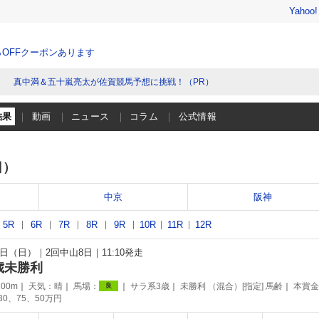
Yahoo
％OFFクーポンあります
真中満＆五十嵐亮太が佐賀競馬予想に挑戦！（PR）
結果
動画
ニュース
コラム
公式情報
日）
中京
阪神
5R
6R
7R
8R
9R
10R
11R
12R
17日（日）
2回中山8日
11:10発走
歳未勝利
00m
天気：
晴
馬場：
サラ系3歳
未勝利 （混合）[指定] 馬齢
本賞金
良
130、75、50万円