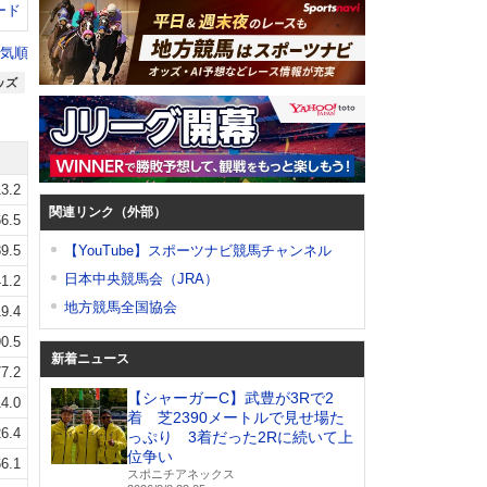
ード
気順
ッズ
3.2
関連リンク（外部）
6.5
9.5
【YouTube】スポーツナビ競馬チャンネル
日本中央競馬会（JRA）
1.2
地方競馬全国協会
9.4
0.5
新着ニュース
7.2
【シャーガーC】武豊が3Rで2
4.0
着 芝2390メートルで見せ場た
6.4
っぷり 3着だった2Rに続いて上
位争い
6.1
スポニチアネックス