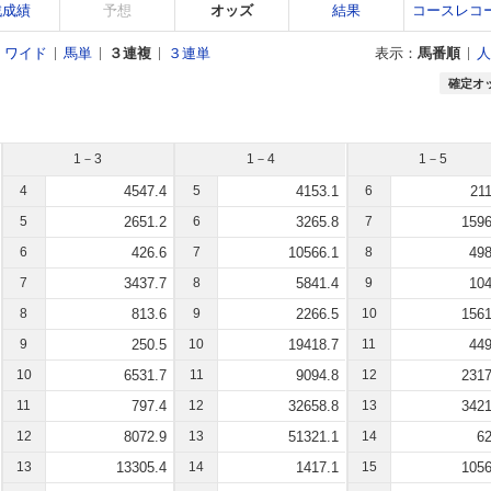
戦成績
予想
オッズ
結果
コースレコ
ワイド
馬単
３連複
３連単
表示：
馬番順
人
確定オ
1－3
1－4
1－5
4
4547.4
5
4153.1
6
211
5
2651.2
6
3265.8
7
1596
6
426.6
7
10566.1
8
498
7
3437.7
8
5841.4
9
104
8
813.6
9
2266.5
10
1561
9
250.5
10
19418.7
11
449
10
6531.7
11
9094.8
12
2317
11
797.4
12
32658.8
13
3421
12
8072.9
13
51321.1
14
62
13
13305.4
14
1417.1
15
1056