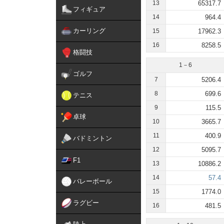
13
65317.7
フィギュア
14
964.4
カーリング
15
17962.3
16
8258.5
格闘技
1－6
ゴルフ
7
5206.4
8
699.6
テニス
9
115.5
卓球
10
3665.7
11
400.9
バドミントン
12
5095.7
F1
13
10886.2
14
57.4
バレーボール
15
1774.0
ラグビー
16
481.5