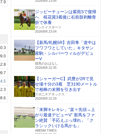
2026/8/8 23:05
7.9
ジッピーチューンは紫苑Sで復帰
へ 桜花賞3着後に右前肢剥離骨
折で休養
サンケイスポーツ
2026/8/8 23:04
【新馬/札幌5R】吉田隼「道中は
0.3
フワフワとしていた」キタサン
産駒・シルバーウィルがデビュ
9.0
ーV
競馬のおはなし
2.8
2026/8/8 22:35
9.7
【シャーガーC】武豊が2Rで見
4.5
せ場十分の3着 芝3190メートル
で相棒の末脚を引き出す
2.3
スポニチアネックス
8.6
2026/8/8 22:29
「末脚キレキレ」“楽々先頭→上
がり最速デビューV” 新馬をファ
ン絶賛「手応えぶっ壊れ」「ク
ラシックいける馬かも」
ABEMA TIMES