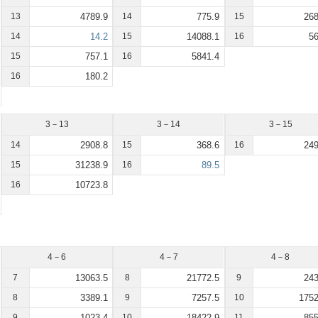
13
4789.9
14
775.9
15
268
14
14.2
15
14088.1
16
56
15
757.1
16
5841.4
16
180.2
3－13
3－14
3－15
14
2908.8
15
368.6
16
249
15
31238.9
16
89.5
16
10723.8
4－6
4－7
4－8
7
13063.5
8
21772.5
9
243
8
3389.1
9
7257.5
10
1752
9
1023.4
10
18422.9
11
855