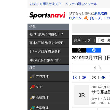
ハチにも権利がある？ ペルーの新しいルール
IDでもっと便利に
新規取得
ログイン
［おトク］10
特集
燕OB 競馬予想挑む/PR
競馬トップ
日程・
髙津×三浦 監督対談/PR
Jリーグ戦力 徹底分析
2019年3月17日（
J国立試合に無料招待
種目
中山
プロ野球
1R
2R
3R
4R
MLB
2019年3月
サラ系3
3R
高校野球
ダート・右 12
500、200、
大学野球