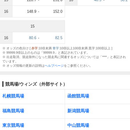
16
148.9
-
152.0
15
16
80.6
-
82.5
※ オッズの色分け [
赤字
:10倍未満
青字
:10倍以上100倍未満 黒字:100倍以上 ]
※ 99999.9倍以上のものは「99999.9」と表記されています。
※ 出走取消、競走除外になった競走馬に関連するオッズについては「****」と表記され
ています。
※ オッズ情報の更新の説明は
ヘルプページ
をご参照ください。
競馬場/ウィンズ（外部サイト）
札幌競馬場
函館競馬場
福島競馬場
新潟競馬場
東京競馬場
中山競馬場