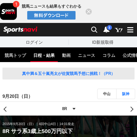
競馬ニュースも結果もすぐわかる
閉じる
スポーツナビ
検索
通知
i
ログイン
ID新規取得
競馬トップ
日程・結果
動画
ニュース
コラム
公式情
真中満＆五十嵐亮太が佐賀競馬予想に挑戦！（PR）
中山
阪神
9月20日（日）
2015年9月20日（日）
4回中山4日
14:01発走
8R サラ系3歳上500万円以下