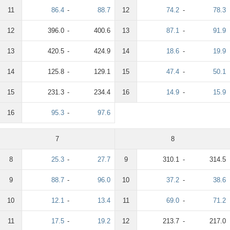
11
86.4
-
88.7
12
74.2
-
78.3
12
396.0
-
400.6
13
87.1
-
91.9
13
420.5
-
424.9
14
18.6
-
19.9
14
125.8
-
129.1
15
47.4
-
50.1
15
231.3
-
234.4
16
14.9
-
15.9
16
95.3
-
97.6
7
8
8
25.3
-
27.7
9
310.1
-
314.5
9
88.7
-
96.0
10
37.2
-
38.6
10
12.1
-
13.4
11
69.0
-
71.2
11
17.5
-
19.2
12
213.7
-
217.0