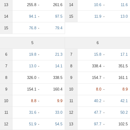
13
255.8
-
261.6
14
10.6
-
11.6
14
94.1
-
97.5
15
11.9
-
13.0
15
76.8
-
79.4
5
6
6
19.8
-
21.3
7
15.8
-
17.1
7
13.0
-
14.1
8
338.4
-
351.5
8
326.0
-
338.5
9
154.7
-
161.1
9
154.1
-
160.4
10
8.0
-
8.9
10
8.8
-
9.9
11
40.2
-
42.1
11
31.6
-
33.0
12
47.7
-
50.2
12
51.9
-
54.5
13
97.7
-
102.5