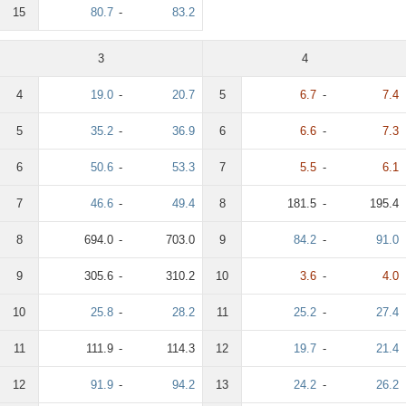
15
80.7
-
83.2
3
4
4
19.0
-
20.7
5
6.7
-
7.4
5
35.2
-
36.9
6
6.6
-
7.3
6
50.6
-
53.3
7
5.5
-
6.1
7
46.6
-
49.4
8
181.5
-
195.4
8
694.0
-
703.0
9
84.2
-
91.0
9
305.6
-
310.2
10
3.6
-
4.0
10
25.8
-
28.2
11
25.2
-
27.4
11
111.9
-
114.3
12
19.7
-
21.4
12
91.9
-
94.2
13
24.2
-
26.2