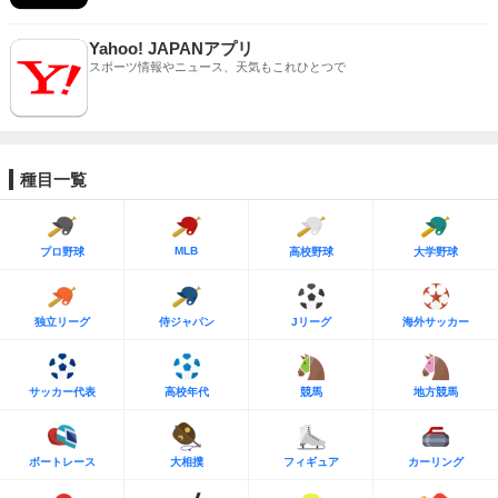
Yahoo! JAPANアプリ
スポーツ情報やニュース、天気もこれひとつで
種目一覧
MLB
プロ野球
高校野球
大学野球
独立リーグ
侍ジャパン
Jリーグ
海外サッカー
サッカー代表
高校年代
競馬
地方競馬
ボートレース
大相撲
フィギュア
カーリング