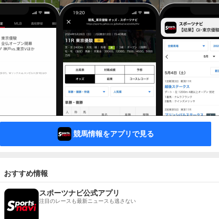
競馬情報をアプリで見る
おすすめ情報
スポーツナビ公式アプリ
注目のレースも最新ニュースも逃さない