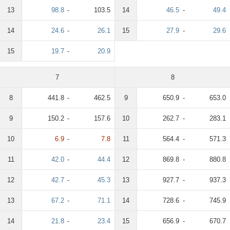
13
98.8
-
103.5
14
46.5
-
49.4
14
24.6
-
26.1
15
27.9
-
29.6
15
19.7
-
20.9
7
8
8
441.8
-
462.5
9
650.9
-
653.0
9
150.2
-
157.6
10
262.7
-
283.1
10
6.9
-
7.8
11
564.4
-
571.3
11
42.0
-
44.4
12
869.8
-
880.8
12
42.7
-
45.3
13
927.7
-
937.3
13
67.2
-
71.1
14
728.6
-
745.9
14
21.8
-
23.4
15
656.9
-
670.7