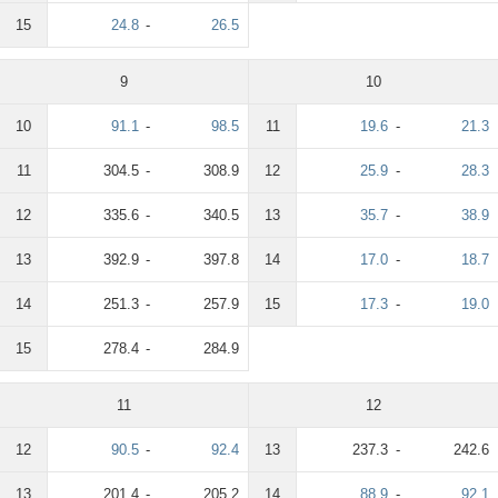
15
24.8
-
26.5
9
10
10
91.1
-
98.5
11
19.6
-
21.3
11
304.5
-
308.9
12
25.9
-
28.3
12
335.6
-
340.5
13
35.7
-
38.9
13
392.9
-
397.8
14
17.0
-
18.7
14
251.3
-
257.9
15
17.3
-
19.0
15
278.4
-
284.9
11
12
12
90.5
-
92.4
13
237.3
-
242.6
13
201.4
-
205.2
14
88.9
-
92.1