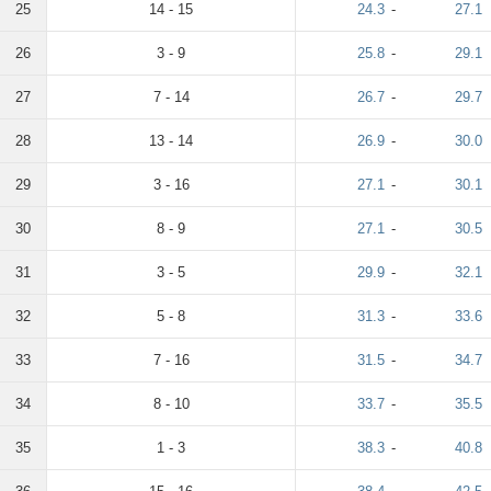
25
14 - 15
24.3
-
27.1
26
3 - 9
25.8
-
29.1
27
7 - 14
26.7
-
29.7
28
13 - 14
26.9
-
30.0
29
3 - 16
27.1
-
30.1
30
8 - 9
27.1
-
30.5
31
3 - 5
29.9
-
32.1
32
5 - 8
31.3
-
33.6
33
7 - 16
31.5
-
34.7
34
8 - 10
33.7
-
35.5
35
1 - 3
38.3
-
40.8