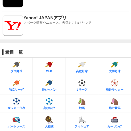
Yahoo! JAPANアプリ
スポーツ情報やニュース、天気もこれひとつで
種目一覧
MLB
プロ野球
高校野球
大学野球
独立リーグ
侍ジャパン
Jリーグ
海外サッカー
サッカー代表
高校年代
競馬
地方競馬
ボートレース
大相撲
フィギュア
カーリング