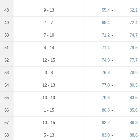
48
9 - 13
55.4
-
62.2
49
1 - 7
68.4
-
72.4
50
7 - 10
71.2
-
74.7
51
4 - 14
71.4
-
79.5
52
12 - 15
74.3
-
77.7
53
3 - 8
76.8
-
78.9
54
12 - 13
77.0
-
80.5
55
10 - 13
79.6
-
83.5
56
1 - 15
80.8
-
85.6
57
10 - 15
82.2
-
86.3
58
5 - 13
83.0
-
88.6