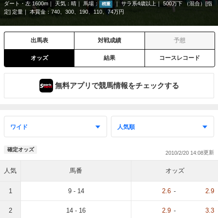
ダート・左 1600m
天気：
晴
馬場：
サラ系4歳以上
500万下 （混合）[指
稍重
定] 定量
本賞金：740、300、190、110、74万円
出馬表
対戦成績
予想
オッズ
結果
コースレコード
無料アプリで競馬情報をチェックする
確定オッズ
2010/2/20 14:08
人気
馬番
オッズ
1
9 - 14
2.6
-
2.9
2
14 - 16
2.9
-
3.3