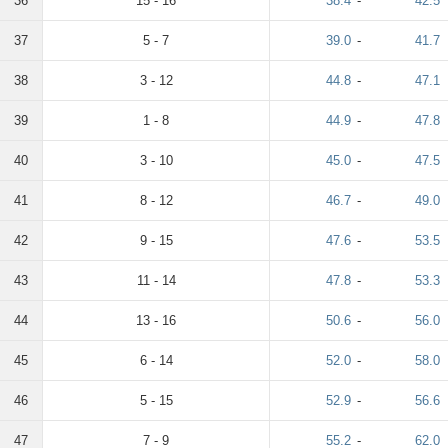
36
15 - 16
38.4
-
42.5
37
5 - 7
39.0
-
41.7
38
3 - 12
44.8
-
47.1
39
1 - 8
44.9
-
47.8
40
3 - 10
45.0
-
47.5
41
8 - 12
46.7
-
49.0
42
9 - 15
47.6
-
53.5
43
11 - 14
47.8
-
53.3
44
13 - 16
50.6
-
56.0
45
6 - 14
52.0
-
58.0
46
5 - 15
52.9
-
56.6
47
7 - 9
55.2
-
62.0