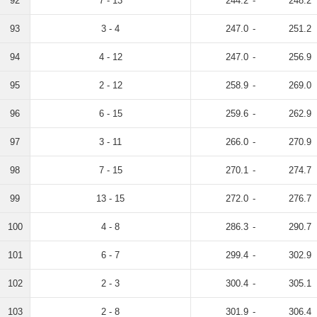
92
7 - 13
244.2
-
248.2
93
3 - 4
247.0
-
251.2
94
4 - 12
247.0
-
256.9
95
2 - 12
258.9
-
269.0
96
6 - 15
259.6
-
262.9
97
3 - 11
266.0
-
270.9
98
7 - 15
270.1
-
274.7
99
13 - 15
272.0
-
276.7
100
4 - 8
286.3
-
290.7
101
6 - 7
299.4
-
302.9
102
2 - 3
300.4
-
305.1
103
2 - 8
301.9
-
306.4