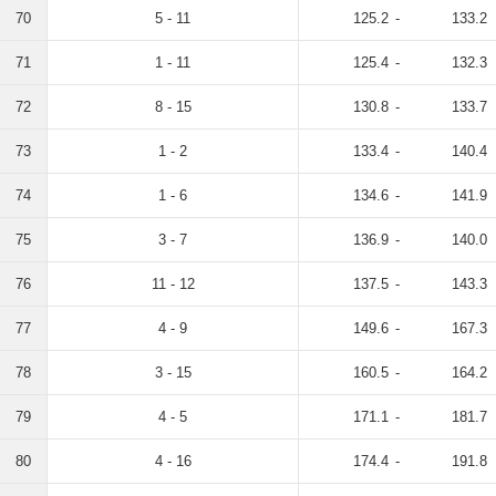
70
5 - 11
125.2
-
133.2
71
1 - 11
125.4
-
132.3
72
8 - 15
130.8
-
133.7
73
1 - 2
133.4
-
140.4
74
1 - 6
134.6
-
141.9
75
3 - 7
136.9
-
140.0
76
11 - 12
137.5
-
143.3
77
4 - 9
149.6
-
167.3
78
3 - 15
160.5
-
164.2
79
4 - 5
171.1
-
181.7
80
4 - 16
174.4
-
191.8