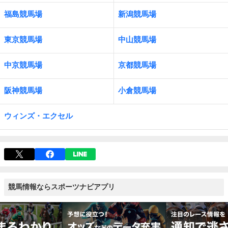
福島競馬場
新潟競馬場
東京競馬場
中山競馬場
中京競馬場
京都競馬場
阪神競馬場
小倉競馬場
ウィンズ・エクセル
競馬情報ならスポーツナビアプリ