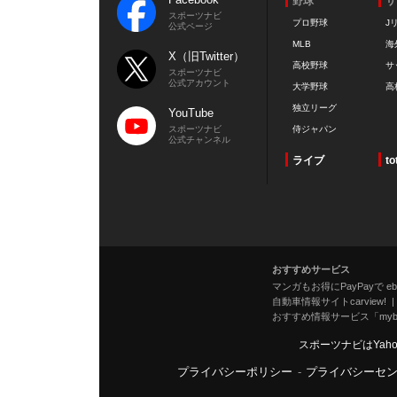
野球
サ
スポーツナビ
プロ野球
J
公式ページ
MLB
海
X（旧Twitter）
高校野球
サ
スポーツナビ
公式アカウント
大学野球
高
独立リーグ
YouTube
スポーツナビ
侍ジャパン
公式チャンネル
ライブ
to
おすすめサービス
マンガもお得にPayPayで eboo
自動車情報サイトcarview!
おすすめ情報サービス「mybe
スポーツナビはYah
プライバシーポリシー
-
プライバシーセ