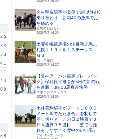
2026/8/8 15:00
今村聖奈騎手が負傷で9R以降4鞍
乗り替わり…新潟4Rの放馬で足
を痛める
競馬のおはなし
2026/8/8 14:29
4.9
土曜札幌競馬場の注目激走馬…
3.3
札幌１１Ｒエルムステークス・
3.3
Ｇ３
馬トク報知
4.1
2026/8/8 14:27
2.1
【阪神アーバン競馬プレーバッ
4.3
ク】保利良平厩舎が5日の新馬戦
を連勝 3Rは3馬身差快勝
0.8
スポニチアネックス
2026/8/8 14:00
小林美駒騎手がダート１０００
メートルでたたき合いを制して
差し切りＶ この日２勝目でＪ
ＲＡ通算９５勝目 「芝でも走
れそうなすごく背中のいい馬」
8.8
デイリースポーツ