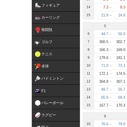
フィギュア
14
7.3
-
8.3
15
21.9
-
24.6
カーリング
5
格闘技
6
44.7
-
50.0
ゴルフ
7
300.5
-
302.7
8
166.3
-
169.0
テニス
9
178.6
-
181.1
10
71.0
-
73.1
卓球
11
172.1
-
174.5
バドミントン
12
304.8
-
307.1
13
49.7
-
55.7
F1
14
65.9
-
68.4
バレーボール
15
167.7
-
170.3
ラグビー
9
10
76.6
-
79.0