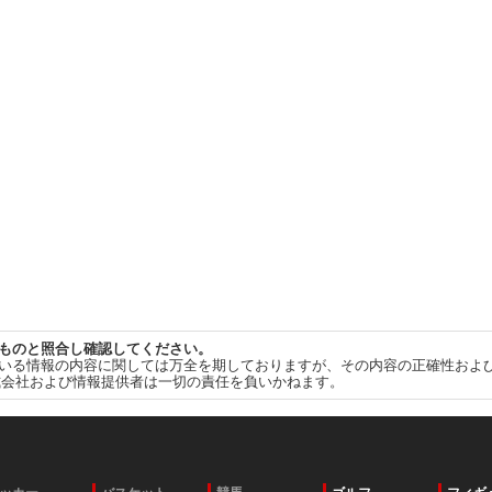
ものと照合し確認してください。
いる情報の内容に関しては万全を期しておりますが、その内容の正確性およ
式会社および情報提供者は一切の責任を負いかねます。