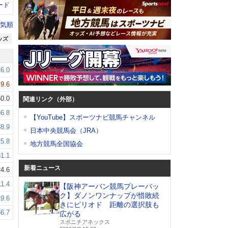
ード
気順
ッズ
6.0
9.6
0.0
関連リンク（外部）
6.8
【YouTube】スポーツナビ競馬チャンネル
8.9
日本中央競馬会（JRA）
5.8
地方競馬全国協会
1.1
新着ニュース
4.6
11.4
【阪神アーバン競馬プレーバッ
ク】ダノンワンナップが惜敗続
9.6
きにピリオド 距離の選択肢も
6.7
広がる
スポニチアネックス