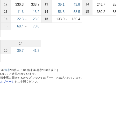
12
330.3
-
338.7
13
39.1
-
43.9
14
249.7
-
25
13
11.6
-
13.2
14
56.3
-
58.5
15
380.2
-
38
14
22.3
-
23.5
15
133.0
-
135.4
15
68.4
-
70.8
14
15
39.7
-
41.3
未満
青字
:10倍以上100倍未満 黒字:100倍以上 ]
9999.9」と表記されています。
競走馬に関連するオッズについては「****」と表記されています。
ヘルプページ
をご参照ください。