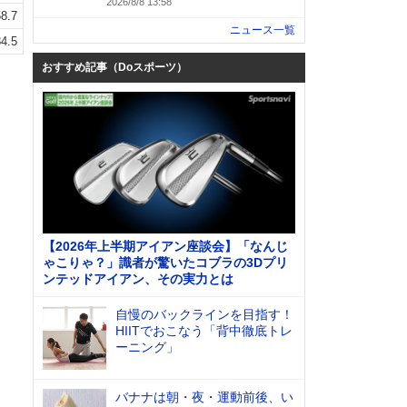
2026/8/8 13:58
8.7
ニュース一覧
4.5
おすすめ記事（Doスポーツ）
【2026年上半期アイアン座談会】「なんじ
ゃこりゃ？」識者が驚いたコブラの3Dプリ
ンテッドアイアン、その実力とは
自慢のバックラインを目指す！
HIITでおこなう「背中徹底トレ
ーニング」
バナナは朝・夜・運動前後、い