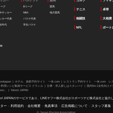
ッカー
バスケット
競馬
ゴルフ
フィギ
リーグ
Bリーグ
競馬
テニス
卓球
外サッカー
NBA
地方競馬
格闘技
大相撲
ッカー代表
バスケ代表
校年代
学生バスケ
NFL
ボート
to
kjapan
ホテル、旅館予約サイト 一休.com
レストラン予約サイト 一休.com レ
料理レシピ動画サービス クラシル
仕事・求人探しはスタンバイ
国内No.1女性向けメデ
st」
Yahoo! JAPAN
oo! JAPANのサービスであり、LINEヤフー株式会社がスポーツナビ株式会社と協
ンター
-
利用規約
-
会社概要
-
免責事項
-
広告掲載について
-
スタッフ募集
© Japan Racing Association.