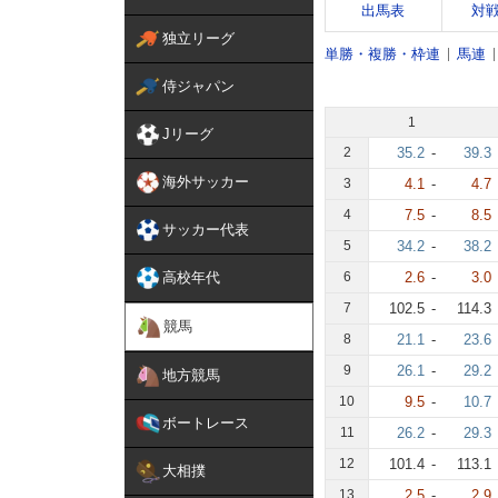
出馬表
対
独立リーグ
単勝・複勝・枠連
馬連
侍ジャパン
1
Jリーグ
2
35.2
-
39.3
海外サッカー
3
4.1
-
4.7
4
7.5
-
8.5
サッカー代表
5
34.2
-
38.2
高校年代
6
2.6
-
3.0
7
102.5
-
114.3
競馬
8
21.1
-
23.6
9
26.1
-
29.2
地方競馬
10
9.5
-
10.7
ボートレース
11
26.2
-
29.3
12
101.4
-
113.1
大相撲
13
2.5
-
2.9