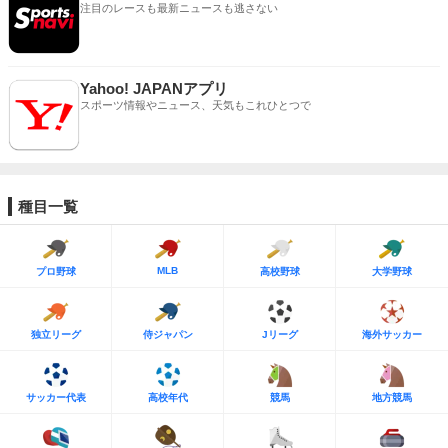
注目のレースも最新ニュースも逃さない
Yahoo! JAPANアプリ
スポーツ情報やニュース、天気もこれひとつで
種目一覧
MLB
プロ野球
高校野球
大学野球
独立リーグ
侍ジャパン
Jリーグ
海外サッカー
サッカー代表
高校年代
競馬
地方競馬