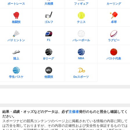
ボートレース
大相撲
フィギュア
カーリング
格闘技
ゴルフ
テニス
卓球
F1
バドミントン
バレーボール
ラグビー
NBA
陸上
Bリーグ
バスケ代表
学生バスケ
他競技
Doスポーツ
結果・成績・オッズなどのデータは、必ず
主催者
発行のものと照合し確認してく
ださい。
スポーツナビの競馬コンテンツのページ上に掲載されている情報の内容に関して
は万全を期しておりますが、その内容の正確性および安全性を保証するものでは