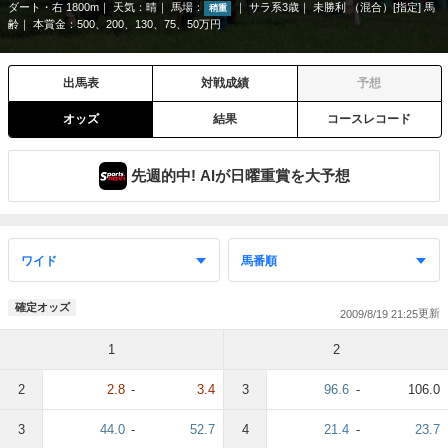
ダート・右 1800m
天気：
晴
馬場：
サラ系3歳
未勝利 （混合）[指定] 馬
稍重
齢
本賞金：500、200、130、75、50万円
出馬表
対戦成績
予想
オッズ
結果
コースレコード
先週的中! AIが日曜重賞を大予想
確定オッズ
2009/8/19 21:25
1
2
2
2.8
-
3.4
3
96.6
-
106.0
3
44.0
-
52.7
4
21.4
-
23.7