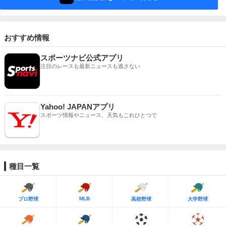
おすすめ情報
スポーツナビ公式アプリ
注目のレースも最新ニュースも逃さない
Yahoo! JAPANアプリ
スポーツ情報やニュース、天気もこれひとつで
種目一覧
MLB
プロ野球
高校野球
大学野球