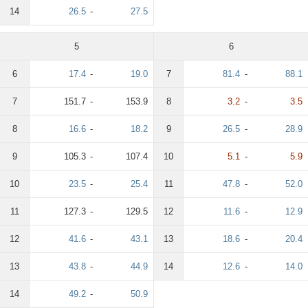
14
26.5
-
27.5
5
6
6
17.4
-
19.0
7
81.4
-
88.1
7
151.7
-
153.9
8
3.2
-
3.5
8
16.6
-
18.2
9
26.5
-
28.9
9
105.3
-
107.4
10
5.1
-
5.9
10
23.5
-
25.4
11
47.8
-
52.0
11
127.3
-
129.5
12
11.6
-
12.9
12
41.6
-
43.1
13
18.6
-
20.4
13
43.8
-
44.9
14
12.6
-
14.0
14
49.2
-
50.9