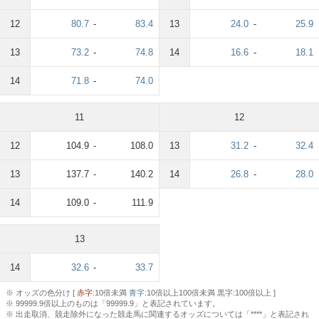
12
80.7
-
83.4
13
24.0
-
25.9
13
73.2
-
74.8
14
16.6
-
18.1
14
71.8
-
74.0
11
12
12
104.9
-
108.0
13
31.2
-
32.4
13
137.7
-
140.2
14
26.8
-
28.0
14
109.0
-
111.9
13
14
32.6
-
33.7
※ オッズの色分け [
赤字
:10倍未満
青字
:10倍以上100倍未満 黒字:100倍以上 ]
※ 99999.9倍以上のものは「99999.9」と表記されています。
※ 出走取消、競走除外になった競走馬に関連するオッズについては「****」と表記され