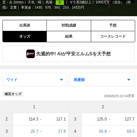
芝・左 2000m
天気：
晴
馬場：
サラ系3歳以上
1000万下 （混合）（特
良
指） 定量
本賞金：1430、570、360、210、143万円
出馬表
対戦成績
予想
オッズ
結果
コースレコード
先週的中! AIが平安エルムSを大予想
確定オッズ
2009/8/25 02:44
1
2
2
114.3
-
117.1
3
125.0
-
127.7
3
26.7
-
27.8
4
65.8
-
69.5