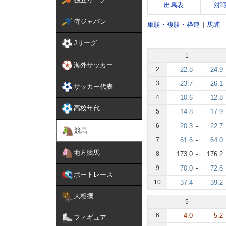
出馬表
対
侍ジャパン
単勝・複勝・枠連
馬連
Jリーグ
1
海外サッカー
2
22.8
-
24.9
3
23.7
-
26.1
サッカー代表
4
10.6
-
12.8
高校年代
5
14.8
-
17.9
6
20.3
-
22.7
競馬
7
61.6
-
64.0
地方競馬
8
173.0
-
176.2
9
70.0
-
72.6
ボートレース
10
37.4
-
39.2
大相撲
5
6
4.0
-
5.2
フィギュア