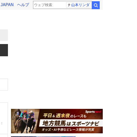
! JAPAN
ヘルプ
山本リンダ
検索
：