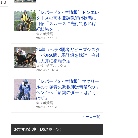
1.3
【レパードS・生情報】ドンエレ
クトスの高木登調教師は状態に
自信「スムーズに先行できれば
好結果を…」
東スポ競馬
2026/8/7 14:55
24年カペラS覇者ガビーズシスタ
ーがJRA競走馬登録を抹消 今後
は大井に移籍予定
スポニチアネックス
2026/8/7 14:54
【レパードS・生情報】マクリー
ルの手塚貴久調教師は青竜Sのリ
ベンジへ「新潟のダートは合う
はず」
東スポ競馬
2026/8/7 14:25
ニュース一覧
おすすめ記事（Doスポーツ）