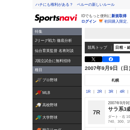
ハチにも権利がある？ ペルーの新しいルール
IDでもっと便利に
新規取得
ログイン
初回購入限定
特集
Jリーグ戦力 徹底分析
競馬トップ
日程・
仙台育英監督 名将対談
J国立試合に無料招待
2007年9月9日（日
種目
プロ野球
札幌
1R
2R
3R
4R
MLB
2007年9月
高校野球
サラ系3
7R
ダート・右 10
大学野球
740、300、
独立リーグ