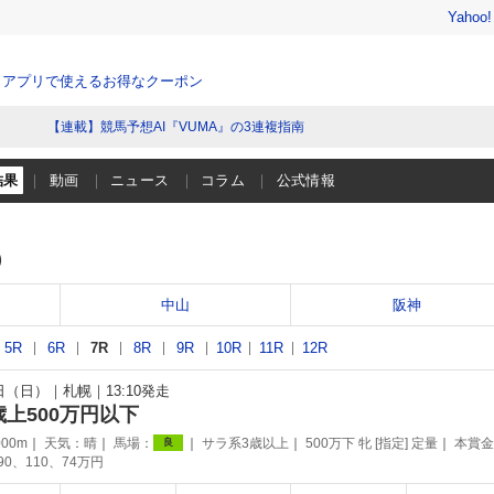
Yahoo
、アプリで使えるお得なクーポン
【連載】競馬予想AI『VUMA』の3連複指南
結果
動画
ニュース
コラム
公式情報
）
中山
阪神
5R
6R
7R
8R
9R
10R
11R
12R
9日（日）
札幌
13:10発走
歳上500万円以下
00m
天気：
晴
馬場：
サラ系3歳以上
500万下 牝 [指定] 定量
本賞金
良
190、110、74万円