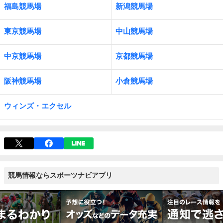
福島競馬場
新潟競馬場
東京競馬場
中山競馬場
中京競馬場
京都競馬場
阪神競馬場
小倉競馬場
ウィンズ・エクセル
競馬情報ならスポーツナビアプリ