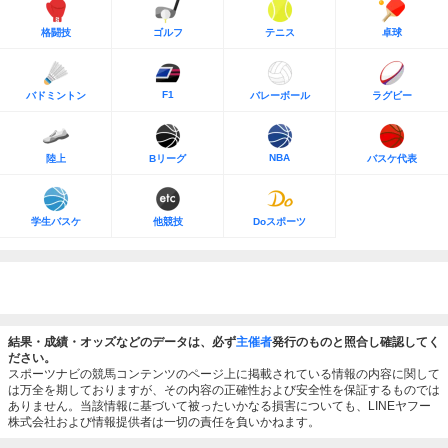
格闘技
ゴルフ
テニス
卓球
F1
バドミントン
バレーボール
ラグビー
NBA
陸上
Bリーグ
バスケ代表
学生バスケ
他競技
Doスポーツ
結果・成績・オッズなどのデータは、必ず
主催者
発行のものと照合し確認してく
ださい。
スポーツナビの競馬コンテンツのページ上に掲載されている情報の内容に関して
は万全を期しておりますが、その内容の正確性および安全性を保証するものでは
ありません。当該情報に基づいて被ったいかなる損害についても、LINEヤフー
株式会社および情報提供者は一切の責任を負いかねます。