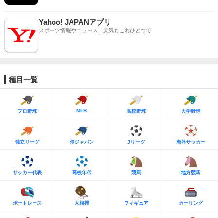
Yahoo! JAPANアプリ
スポーツ情報やニュース、天気もこれひとつで
種目一覧
MLB
プロ野球
高校野球
大学野球
独立リーグ
侍ジャパン
Jリーグ
海外サッカー
サッカー代表
高校年代
競馬
地方競馬
ボートレース
大相撲
フィギュア
カーリング