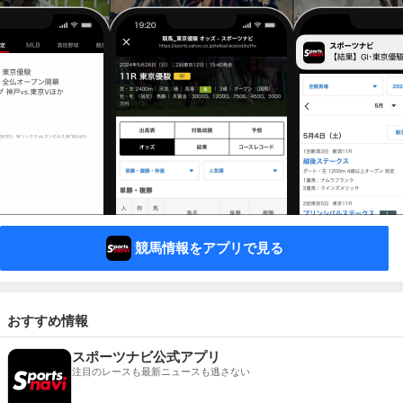
競馬情報をアプリで見る
おすすめ情報
スポーツナビ公式アプリ
注目のレースも最新ニュースも逃さない