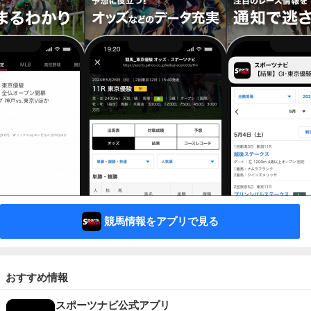
競馬情報をアプリで見る
おすすめ情報
スポーツナビ公式アプリ