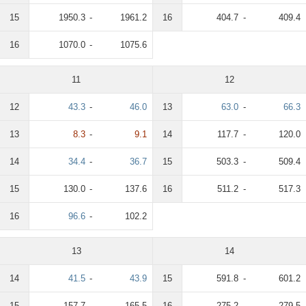
15
1950.3
-
1961.2
16
404.7
-
409.4
16
1070.0
-
1075.6
11
12
12
43.3
-
46.0
13
63.0
-
66.3
13
8.3
-
9.1
14
117.7
-
120.0
14
34.4
-
36.7
15
503.3
-
509.4
15
130.0
-
137.6
16
511.2
-
517.3
16
96.6
-
102.2
13
14
14
41.5
-
43.9
15
591.8
-
601.2
15
157.7
-
165.5
16
275.2
-
279.5