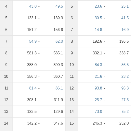
4
43.8
-
49.5
5
23.6
-
25.1
5
133.1
-
139.3
6
39.5
-
41.5
6
151.2
-
156.6
7
14.8
-
16.9
7
54.9
-
62.0
8
192.6
-
196.5
8
581.3
-
585.1
9
332.1
-
338.7
9
388.0
-
390.3
10
84.3
-
86.5
10
356.3
-
360.7
11
21.6
-
23.2
11
81.4
-
86.1
12
93.8
-
96.3
12
308.1
-
311.9
13
25.7
-
27.3
13
123.5
-
129.6
14
73.0
-
75.2
14
342.2
-
347.6
15
246.3
-
252.0