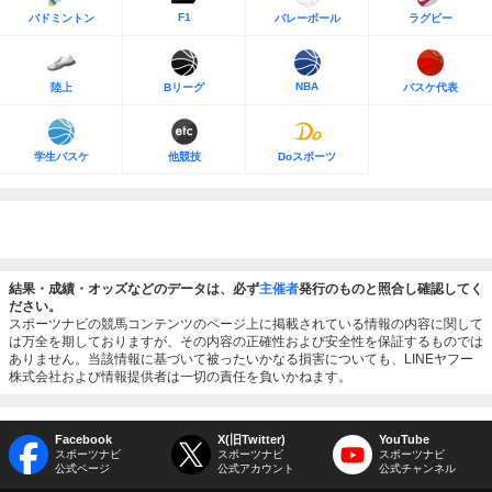
F1
バドミントン
バレーボール
ラグビー
NBA
陸上
Bリーグ
バスケ代表
学生バスケ
他競技
Doスポーツ
結果・成績・オッズなどのデータは、必ず
主催者
発行のものと照合し確認してく
ださい。
スポーツナビの競馬コンテンツのページ上に掲載されている情報の内容に関して
は万全を期しておりますが、その内容の正確性および安全性を保証するものでは
ありません。当該情報に基づいて被ったいかなる損害についても、LINEヤフー
株式会社および情報提供者は一切の責任を負いかねます。
Facebook
X(旧Twitter)
YouTube
スポーツナビ
スポーツナビ
スポーツナビ
公式ページ
公式アカウント
公式チャンネル