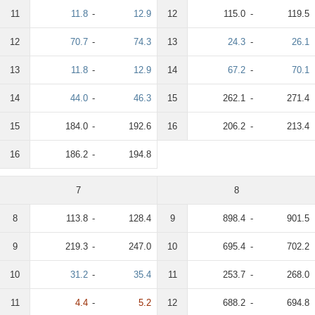
11
11.8
-
12.9
12
115.0
-
119.5
12
70.7
-
74.3
13
24.3
-
26.1
13
11.8
-
12.9
14
67.2
-
70.1
14
44.0
-
46.3
15
262.1
-
271.4
15
184.0
-
192.6
16
206.2
-
213.4
16
186.2
-
194.8
7
8
8
113.8
-
128.4
9
898.4
-
901.5
9
219.3
-
247.0
10
695.4
-
702.2
10
31.2
-
35.4
11
253.7
-
268.0
11
4.4
-
5.2
12
688.2
-
694.8