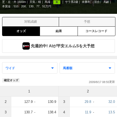
芝・左・外 1600m
天気：
晴
馬場：
サラ系2歳
未勝利 （混合） 馬齢
良
本賞金：510、200、130、77、51万円
対戦成績
予想
オッズ
結果
コースレコード
先週的中! AIが平安エルムSを大予想
確定オッズ
2009/8/17 08:55
1
2
2
127.9
-
130.9
3
29.8
-
32.0
3
130.7
-
138.4
4
11.9
-
13.5