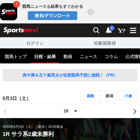
競馬ニュースも結果もすぐわかる
閉じる
スポーツナビ
検索
通知
i
ログイン
ID新規取得
競馬トップ
日程・結果
動画
ニュース
コラム
公式情
真中満＆五十嵐亮太が佐賀競馬予想に挑戦！（PR）
函館
新潟
小倉
8月3日（土）
2002年8月3日（土）
新潟
10:00発走
1R サラ系2歳未勝利