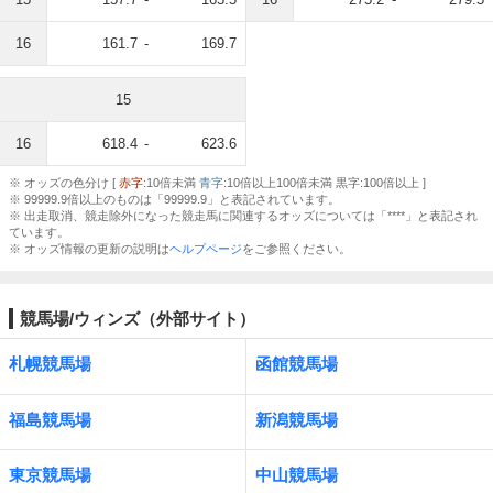
16
161.7
-
169.7
15
16
618.4
-
623.6
※ オッズの色分け [
赤字
:10倍未満
青字
:10倍以上100倍未満 黒字:100倍以上 ]
※ 99999.9倍以上のものは「99999.9」と表記されています。
※ 出走取消、競走除外になった競走馬に関連するオッズについては「****」と表記され
ています。
※ オッズ情報の更新の説明は
ヘルプページ
をご参照ください。
競馬場/ウィンズ（外部サイト）
札幌競馬場
函館競馬場
福島競馬場
新潟競馬場
東京競馬場
中山競馬場