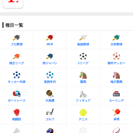
種目一覧
MLB
プロ野球
高校野球
大学野球
独立リーグ
侍ジャパン
Jリーグ
海外サッカー
サッカー代表
高校年代
競馬
地方競馬
ボートレース
大相撲
フィギュア
カーリング
格闘技
ゴルフ
テニス
卓球