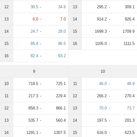
12
30.5
-
34.6
13
295.2
-
309.1
13
6.0
-
7.0
14
914.2
-
926.4
14
24.7
-
28.0
15
1699.3
-
1709.9
15
85.4
-
96.5
16
1105.0
-
1111.5
16
82.4
-
93.2
9
10
10
718.5
-
725.1
11
46.0
-
48.9
11
217.3
-
229.4
12
266.2
-
270.4
12
858.3
-
866.1
13
70.0
-
73.7
13
535.7
-
560.4
14
197.5
-
201.3
14
1291.1
-
1307.5
15
616.0
-
623.5