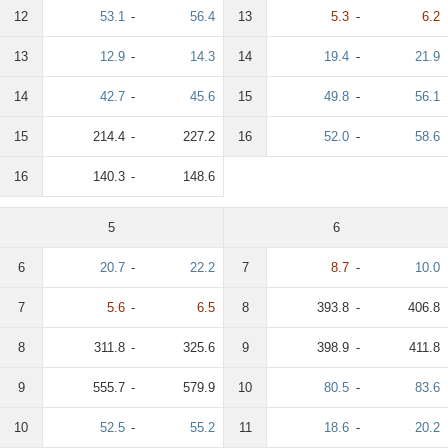
12
53.1
-
56.4
13
5.3
-
6.2
13
12.9
-
14.3
14
19.4
-
21.9
14
42.7
-
45.6
15
49.8
-
56.1
15
214.4
-
227.2
16
52.0
-
58.6
16
140.3
-
148.6
5
6
6
20.7
-
22.2
7
8.7
-
10.0
7
5.6
-
6.5
8
393.8
-
406.8
8
311.8
-
325.6
9
398.9
-
411.8
9
555.7
-
579.9
10
80.5
-
83.6
10
52.5
-
55.2
11
18.6
-
20.2