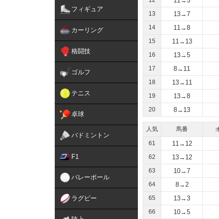
12
11→5
フィギュア
13
13→7
14
11→8
カーリング
15
11→13
格闘技
16
13→5
17
8→11
ゴルフ
18
13→11
テニス
19
13→8
20
8→13
卓球
人気
馬番
バドミントン
61
11→12
F1
62
13→12
63
10→7
バレーボール
64
8→2
ラグビー
65
13→3
66
10→5