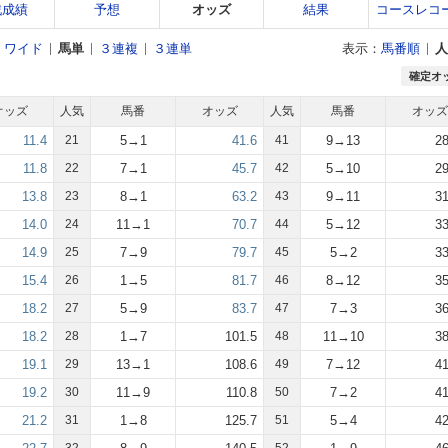
戦成績
予想
オッズ
結果
コースレコ
ワイド
馬単
３連複
３連単
表示：
馬番順
人
確定オ
オッズ
人気
馬番
オッズ
人気
馬番
オッズ
11.4
21
5→1
41.6
41
9→13
28
11.8
22
7→1
45.7
42
5→10
29
13.8
23
8→1
63.2
43
9→11
31
14.0
24
11→1
70.7
44
5→12
33
14.9
25
7→9
79.7
45
5→2
33
15.4
26
1→5
81.7
46
8→12
35
18.2
27
5→9
83.7
47
7→3
36
18.2
28
1→7
101.5
48
11→10
38
19.1
29
13→1
108.6
49
7→12
41
19.2
30
11→9
110.8
50
7→2
41
21.2
31
1→8
125.7
51
5→4
42