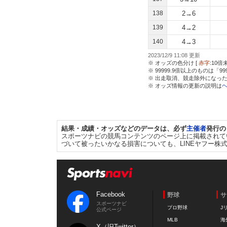
138
2→6
139
4→2
140
4→3
2023/12/9 11:08 更新
※ オッズの色分け [
赤字
:10倍
※ 99999.9倍以上のものは「9
※ 出走取消、競走除外になった
※ オッズ情報の更新の説明は
結果・成績・オッズなどのデータは、必ず
主催者
発行の
スポーツナビの競馬コンテンツのページ上に掲載されて
づいて被ったいかなる損害についても、LINEヤフー株
Facebook
野球
サ
スポーツナビ
プロ野球
J
公式ページ
MLB
海
X（旧Twitter）