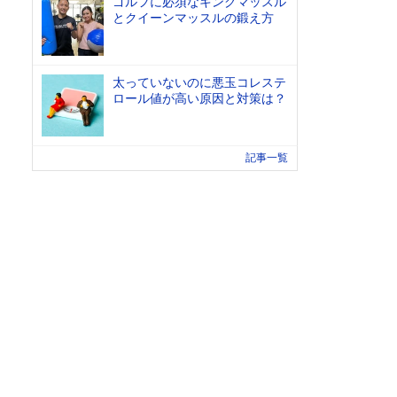
ゴルフに必須なキングマッスル
とクイーンマッスルの鍛え方
太っていないのに悪玉コレステ
ロール値が高い原因と対策は？
記事一覧