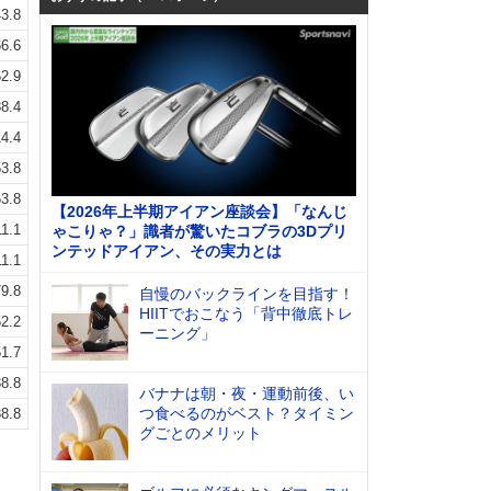
3.8
6.6
2.9
8.4
4.4
3.8
3.8
【2026年上半期アイアン座談会】「なんじ
1.1
ゃこりゃ？」識者が驚いたコブラの3Dプリ
ンテッドアイアン、その実力とは
1.1
9.8
自慢のバックラインを目指す！
HIITでおこなう「背中徹底トレ
2.2
ーニング」
1.7
8.8
バナナは朝・夜・運動前後、い
つ食べるのがベスト？タイミン
8.8
グごとのメリット