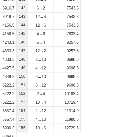
3916.7
142
6→2
7543.3
3916.7
143
12→4
7543.3
4156.5
144
12→6
7543.3
4156.5
145
4→6
7833.4
4243.1
146
6→4
9257.6
4333.3
147
12→2
9257.6
4333.3
148
2→10
9698.5
4427.5
149
4→12
9698.5
4849.2
150
6→10
9698.5
5222.2
151
6→12
9698.5
5222.2
152
2→4
10183.4
5222.2
153
10→4
10719.4
5657.4
154
2→12
11314.9
5657.4
155
4→10
11980.5
5990.2
156
10→6
12729.3
6364.6