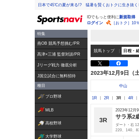
日本で45℃の夏が来る!? 猛暑を賢くおトクに生き抜く
IDでもっと便利に
新規取得
ログイン
［おトク］10
特集
燕OB 競馬予想挑む/PR
競馬トップ
日程・
髙津×三浦 監督対談/PR
Jリーグ戦力 徹底分析
2023年12月9日（
J国立試合に無料招待
種目
中山
プロ野球
1R
2R
3R
4R
MLB
2023年12
サラ系2
3R
高校野球
ダート・右 12
220、140、
大学野球