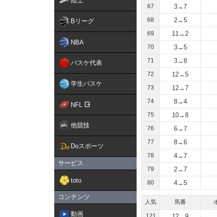
陸上
67
3→7
68
2→5
Bリーグ
69
11→2
NBA
70
3→5
71
3→8
バスケ代表
72
12→5
学生バスケ
73
12→7
74
8→4
NFL
75
10→8
他競技
76
6→7
77
8→6
Doスポーツ
78
4→7
サービス
79
2→7
toto
80
4→5
コンテンツ
人気
馬番
動画
121
12→9