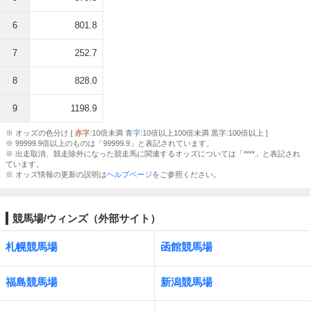
6
801.8
7
252.7
8
828.0
9
1198.9
※ オッズの色分け [
赤字
:10倍未満
青字
:10倍以上100倍未満 黒字:100倍以上 ]
※ 99999.9倍以上のものは「99999.9」と表記されています。
※ 出走取消、競走除外になった競走馬に関連するオッズについては「****」と表記され
ています。
※ オッズ情報の更新の説明は
ヘルプページ
をご参照ください。
競馬場/ウィンズ（外部サイト）
札幌競馬場
函館競馬場
福島競馬場
新潟競馬場