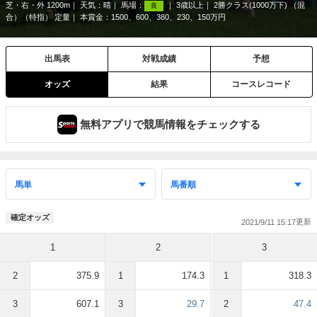
芝・右・外 1200m
天気：
晴
馬場：
3歳以上
2勝クラス(1000万下) （混
良
合）（特指） 定量
本賞金：1500、600、380、230、150万円
出馬表
対戦成績
予想
オッズ
結果
コースレコード
無料アプリで競馬情報をチェックする
確定オッズ
2021/9/11 15:17
1
2
3
2
375.9
1
174.3
1
318.3
3
607.1
3
29.7
2
47.4