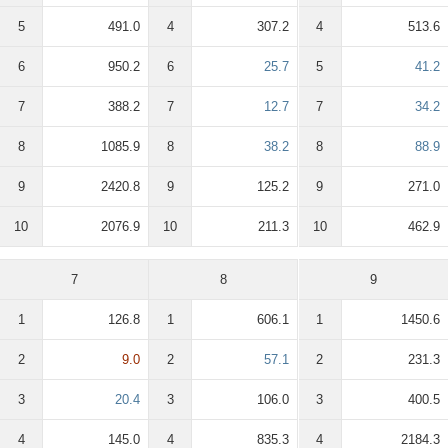
5
491.0
4
307.2
4
513.6
6
950.2
6
25.7
5
41.2
7
388.2
7
12.7
7
34.2
8
1085.9
8
38.2
8
88.9
9
2420.8
9
125.2
9
271.0
10
2076.9
10
211.3
10
462.9
7
8
9
1
126.8
1
606.1
1
1450.6
2
9.0
2
57.1
2
231.3
3
20.4
3
106.0
3
400.5
4
145.0
4
835.3
4
2184.3