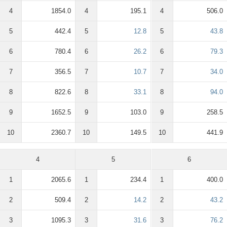
4
1854.0
4
195.1
4
506.0
5
442.4
5
12.8
5
43.8
6
780.4
6
26.2
6
79.3
7
356.5
7
10.7
7
34.0
8
822.6
8
33.1
8
94.0
9
1652.5
9
103.0
9
258.5
10
2360.7
10
149.5
10
441.9
4
5
6
1
2065.6
1
234.4
1
400.0
2
509.4
2
14.2
2
43.2
3
1095.3
3
31.6
3
76.2