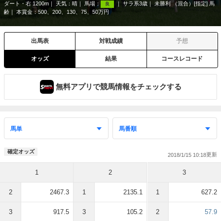
ダート・右 1200m
天気：
晴
馬場：
サラ系3歳
未勝利 （混合）[指定] 馬
良
齢
本賞金：500、200、130、75、50万円
出馬表
対戦成績
予想
オッズ
結果
コースレコード
無料アプリで競馬情報をチェックする
確定オッズ
2018/1/15 10:18
1
2
3
2
2467.3
1
2135.1
1
627.2
3
917.5
3
105.2
2
57.9