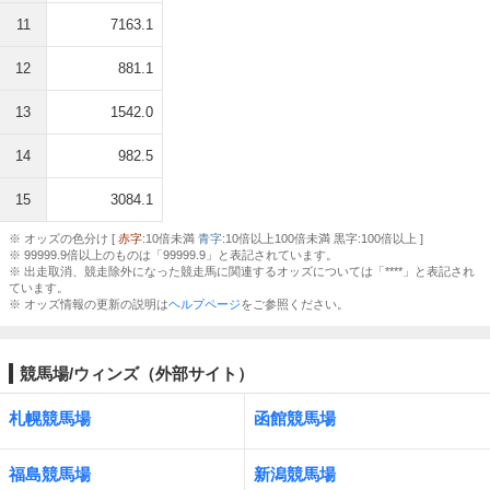
11
7163.1
12
881.1
13
1542.0
14
982.5
15
3084.1
※ オッズの色分け [
赤字
:10倍未満
青字
:10倍以上100倍未満 黒字:100倍以上 ]
※ 99999.9倍以上のものは「99999.9」と表記されています。
※ 出走取消、競走除外になった競走馬に関連するオッズについては「****」と表記され
ています。
※ オッズ情報の更新の説明は
ヘルプページ
をご参照ください。
競馬場/ウィンズ（外部サイト）
札幌競馬場
函館競馬場
福島競馬場
新潟競馬場