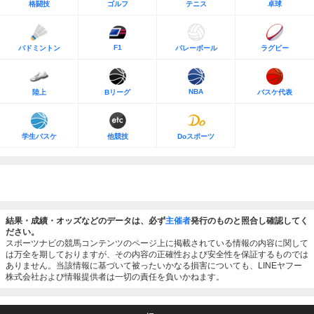
格闘技
ゴルフ
テニス
卓球
F1
バドミントン
バレーボール
ラグビー
NBA
陸上
Bリーグ
バスケ代表
学生バスケ
他競技
Doスポーツ
結果・成績・オッズなどのデータは、必ず
主催者
発行のものと照合し確認してく
ださい。
スポーツナビの競馬コンテンツのページ上に掲載されている情報の内容に関して
は万全を期しておりますが、その内容の正確性および安全性を保証するものでは
ありません。当該情報に基づいて被ったいかなる損害についても、LINEヤフー
株式会社および情報提供者は一切の責任を負いかねます。