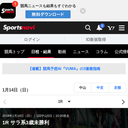
競馬ニュースも結果もすぐわかる
閉じる
スポーツナビ
検索
通知
i
ログイン
ID新規取得
競馬トップ
日程・結果
動画
ニュース
コラム
公式情
【連載】競馬予想AI『VUMA』の3連複指南
中山
中京
京都
1月14日（日）
2018年1月14日（日）
1回中山5日
10:00発走
1R サラ系3歳未勝利