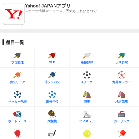
Yahoo! JAPANアプリ
スポーツ情報やニュース、天気もこれひとつで
種目一覧
MLB
プロ野球
高校野球
大学野球
独立リーグ
侍ジャパン
Jリーグ
海外サッカー
サッカー代表
高校年代
競馬
地方競馬
ボートレース
大相撲
フィギュア
カーリング