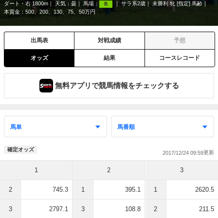
ダート・右 1800m
天気：
曇
馬場：
サラ系2歳
未勝利 牝 [指定] 馬齢
良
本賞金：500、200、130、75、50万円
出馬表
対戦成績
予想
オッズ
結果
コースレコード
無料アプリで競馬情報をチェックする
確定オッズ
2017/12/24 09:59
1
2
3
2
745.3
1
395.1
1
2620.5
3
2797.1
3
108.8
2
211.5