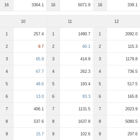
16
3364.1
16
6071.9
16
339.1
10
11
12
1
257.4
1
1490.7
1
2092.0
2
9.7
2
60.1
2
115.3
3
65.9
3
414.9
3
1179.8
4
67.7
4
262.3
4
736.5
5
48.6
5
193.4
5
517.5
6
13.0
6
83.3
6
165.8
7
406.1
7
1131.5
7
2023.9
8
537.6
8
1637.8
8
5080.5
9
15.7
9
102.6
9
207.6