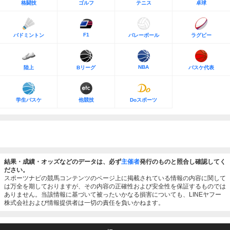
格闘技
ゴルフ
テニス
卓球
F1
バドミントン
バレーボール
ラグビー
NBA
陸上
Bリーグ
バスケ代表
学生バスケ
他競技
Doスポーツ
結果・成績・オッズなどのデータは、必ず
主催者
発行のものと照合し確認してく
ださい。
スポーツナビの競馬コンテンツのページ上に掲載されている情報の内容に関して
は万全を期しておりますが、その内容の正確性および安全性を保証するものでは
ありません。当該情報に基づいて被ったいかなる損害についても、LINEヤフー
株式会社および情報提供者は一切の責任を負いかねます。