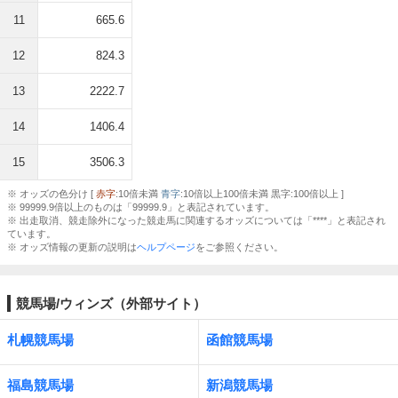
11
665.6
12
824.3
13
2222.7
14
1406.4
15
3506.3
※ オッズの色分け [
赤字
:10倍未満
青字
:10倍以上100倍未満 黒字:100倍以上 ]
※ 99999.9倍以上のものは「99999.9」と表記されています。
※ 出走取消、競走除外になった競走馬に関連するオッズについては「****」と表記され
ています。
※ オッズ情報の更新の説明は
ヘルプページ
をご参照ください。
競馬場/ウィンズ（外部サイト）
札幌競馬場
函館競馬場
福島競馬場
新潟競馬場