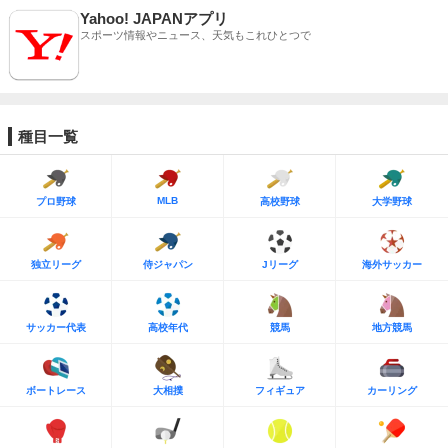
Yahoo! JAPANアプリ
スポーツ情報やニュース、天気もこれひとつで
種目一覧
MLB
プロ野球
高校野球
大学野球
独立リーグ
侍ジャパン
Jリーグ
海外サッカー
サッカー代表
高校年代
競馬
地方競馬
ボートレース
大相撲
フィギュア
カーリング