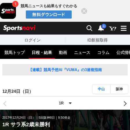
競馬ニュースも結果もすぐわかる
閉じる
スポーツナビ
検索
通知
i
ログイン
ID新規取得
競馬トップ
日程・結果
動画
ニュース
コラム
公式情
【連載】競馬予想AI『VUMA』の3連複指南
中山
阪神
12月24日（日）
2017年12月24日（日）
5回阪神8日
9:50発走
1R サラ系2歳未勝利