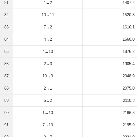
81
1→2
1407.2
82
10→11
1520.8
83
7→2
1616.1
84
4→2
1660.0
85
4→10
1876.2
86
2→3
1905.4
87
10→3
2048.9
88
2→1
2075.0
89
5→2
2110.8
90
1→10
2166.8
91
7→10
2195.9