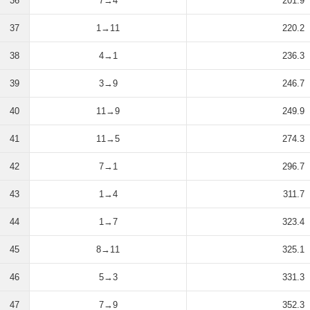
36
7→4
201.9
37
1→11
220.2
38
4→1
236.3
39
3→9
246.7
40
11→9
249.9
41
11→5
274.3
42
7→1
296.7
43
1→4
311.7
44
1→7
323.4
45
8→11
325.1
46
5→3
331.3
47
7→9
352.3