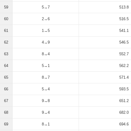
59
5→7
513.8
60
2→6
516.5
61
1→5
541.1
62
4→9
546.5
63
8→4
552.7
64
5→1
562.2
65
8→7
571.4
66
5→4
593.5
67
9→8
651.2
68
9→4
682.0
69
8→1
694.6