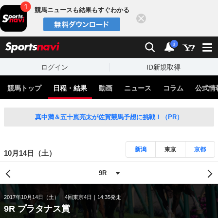
競馬ニュースも結果もすぐわかる
閉じる
スポーツナビ
検索
通知
i
ログイン
ID新規取得
競馬トップ
日程・結果
動画
ニュース
コラム
公式情
真中満＆五十嵐亮太が佐賀競馬予想に挑戦！（PR）
新潟
東京
京都
10月14日（土）
2017年10月14日（土）
4回東京4日
14:35発走
9R プラタナス賞