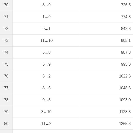
70
8→9
726.5
71
1→9
774.8
72
9→1
842.8
73
11→10
905.1
74
5→8
987.3
75
5→9
995.3
76
3→2
1022.3
77
8→5
1048.6
78
9→5
1093.0
79
3→10
1128.3
80
11→2
1265.3