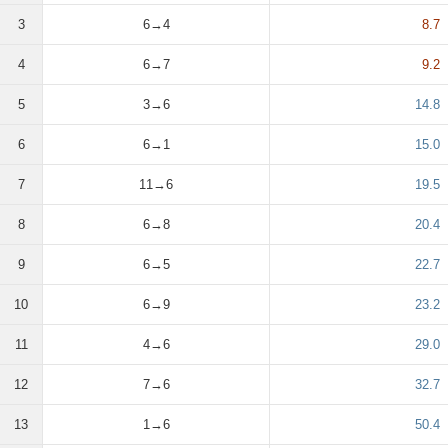
3
6→4
8.7
4
6→7
9.2
5
3→6
14.8
6
6→1
15.0
7
11→6
19.5
8
6→8
20.4
9
6→5
22.7
10
6→9
23.2
11
4→6
29.0
12
7→6
32.7
13
1→6
50.4