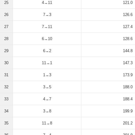
25
4→11
121.0
26
7→3
126.6
27
7→11
127.4
28
6→10
128.6
29
6→2
144.8
30
11→1
147.3
31
1→3
173.9
32
3→5
188.0
33
4→7
188.4
34
3→8
199.9
35
11→8
201.2