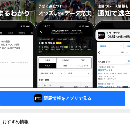
競馬情報をアプリで見る
おすすめ情報