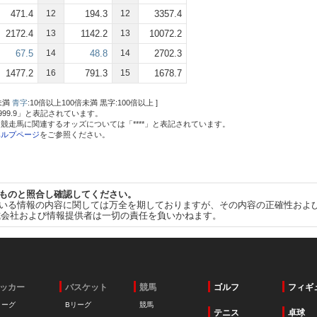
471.4
12
194.3
12
3357.4
2172.4
13
1142.2
13
10072.2
67.5
14
48.8
14
2702.3
1477.2
16
791.3
15
1678.7
未満
青字
:10倍以上100倍未満 黒字:100倍以上 ]
9999.9」と表記されています。
競走馬に関連するオッズについては「****」と表記されています。
ヘルプページ
をご参照ください。
ものと照合し確認してください。
いる情報の内容に関しては万全を期しておりますが、その内容の正確性およ
式会社および情報提供者は一切の責任を負いかねます。
ッカー
バスケット
競馬
ゴルフ
フィギ
リーグ
Bリーグ
競馬
テニス
卓球