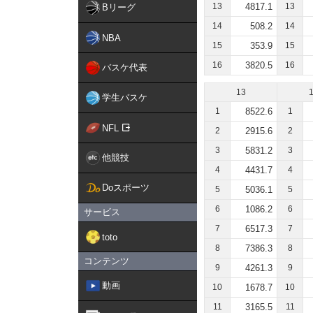
13
4817.1
13
Bリーグ
14
508.2
14
NBA
15
353.9
15
16
3820.5
16
バスケ代表
13
学生バスケ
1
8522.6
1
NFL
2
2915.6
2
3
5831.2
3
他競技
4
4431.7
4
Doスポーツ
5
5036.1
5
6
1086.2
6
サービス
7
6517.3
7
toto
8
7386.3
8
コンテンツ
9
4261.3
9
動画
10
1678.7
10
11
3165.5
11