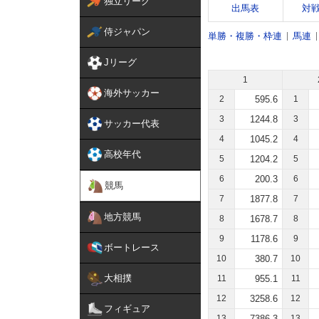
独立リーグ
出馬表
対
侍ジャパン
単勝・複勝・枠連
馬連
Jリーグ
1
海外サッカー
2
595.6
1
3
1244.8
3
サッカー代表
4
1045.2
4
高校年代
5
1204.2
5
6
200.3
6
競馬
7
1877.8
7
地方競馬
8
1678.7
8
9
1178.6
9
ボートレース
10
380.7
10
大相撲
11
955.1
11
12
3258.6
12
フィギュア
13
7386.3
13