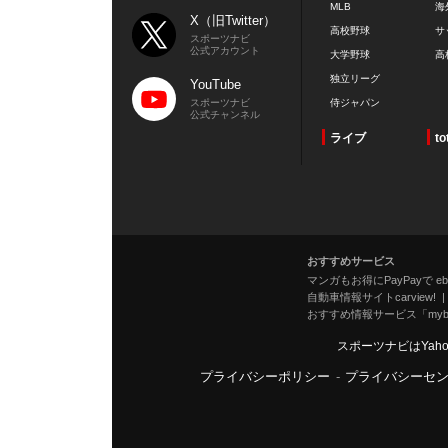
MLB
海
X（旧Twitter）
高校野球
サ
スポーツナビ
公式アカウント
大学野球
高
独立リーグ
YouTube
スポーツナビ
侍ジャパン
公式チャンネル
ライブ
to
おすすめサービス
マンガもお得にPayPayで eboo
自動車情報サイトcarview!
おすすめ情報サービス「mybe
スポーツナビはYah
プライバシーポリシー
-
プライバシーセ