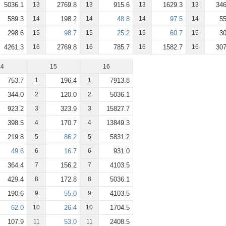
5036.1
13
2769.8
13
915.6
13
1629.3
13
346
589.3
14
198.2
14
48.8
14
97.5
14
55
298.6
15
98.7
15
25.2
15
60.7
15
30
4261.3
16
2769.8
16
785.7
16
1582.7
16
307
14
15
16
753.7
1
196.4
1
7913.8
344.0
2
120.0
2
5036.1
923.2
3
323.9
3
15827.7
398.5
4
170.7
4
13849.3
219.8
5
86.2
5
5831.2
49.6
6
16.7
6
931.0
364.4
7
156.2
7
4103.5
429.4
8
172.8
8
5036.1
190.6
9
55.0
9
4103.5
62.0
10
26.4
10
1704.5
107.9
11
53.0
11
2408.5