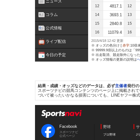
ニュース
12
4817.1
12
コラム
14
3693.1
13
15
2840.8
15
公式情報
16
11079.4
16
2015/4/18 12:42 更新
ライブ配信
※ オッズの色分け [
赤字
:10倍
※ 99999.9倍以上のものは「9
今日の予定
※ 出走取消、競走除外になった
※ オッズ情報の更新の説明は
結果・成績・オッズなどのデータは、必ず
主催者
発行の
スポーツナビの競馬コンテンツのページ上に掲載されて
づいて被ったいかなる損害についても、LINEヤフー株
Facebook
野球
サ
スポーツナビ
プロ野球
J
公式ページ