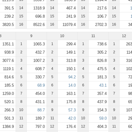
391.5
14
1318.9
14
467.4
14
217.6
14
239.2
15
696.8
15
241.9
15
106.7
15
3820.5
16
8522.6
16
11079.4
16
2702.3
16
34
8
9
10
11
12
1351.1
1
1065.3
1
299.4
1
738.6
1
263
938.9
2
432.7
2
149.1
2
305.2
2
114
3077.6
3
1007.2
3
313.8
3
826.8
3
316
1119.1
4
608.7
4
150.1
4
475.5
4
102
814.6
5
330.7
5
94.2
5
181.3
5
72
185.5
6
68.9
6
14.0
6
43.1
6
19
1259.0
7
454.0
7
163.1
7
357.4
7
98
520.1
8
431.1
8
175.8
8
437.9
8
65
266.3
10
88.7
9
57.3
9
154.3
9
107
501.3
11
189.7
11
42.0
10
59.0
10
29
1384.9
12
797.0
12
176.4
12
404.3
11
60