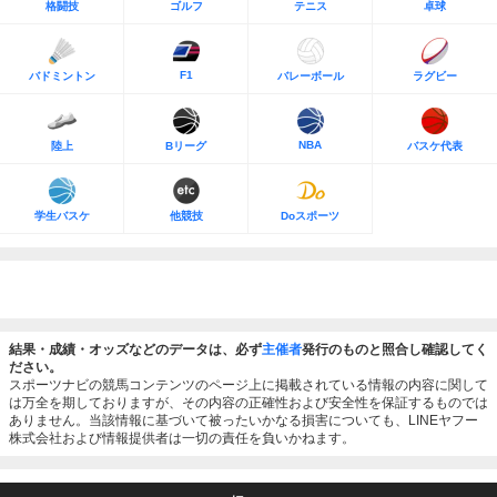
格闘技
ゴルフ
テニス
卓球
F1
バドミントン
バレーボール
ラグビー
NBA
陸上
Bリーグ
バスケ代表
学生バスケ
他競技
Doスポーツ
結果・成績・オッズなどのデータは、必ず
主催者
発行のものと照合し確認してく
ださい。
スポーツナビの競馬コンテンツのページ上に掲載されている情報の内容に関して
は万全を期しておりますが、その内容の正確性および安全性を保証するものでは
ありません。当該情報に基づいて被ったいかなる損害についても、LINEヤフー
株式会社および情報提供者は一切の責任を負いかねます。