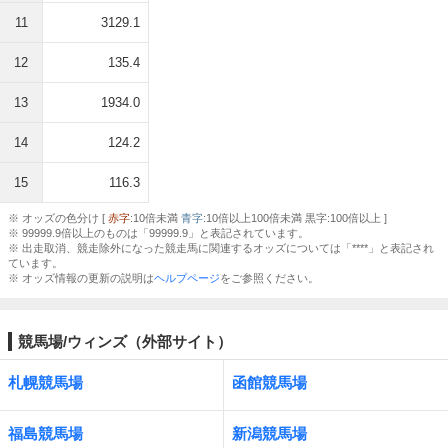
11
3129.1
12
135.4
13
1934.0
14
124.2
15
116.3
※ オッズの色分け [
赤字
:10倍未満
青字
:10倍以上100倍未満 黒字:100倍以上 ]
※ 99999.9倍以上のものは「99999.9」と表記されています。
※ 出走取消、競走除外になった競走馬に関連するオッズについては「****」と表記され
ています。
※ オッズ情報の更新の説明は
ヘルプページ
をご参照ください。
競馬場/ウィンズ（外部サイト）
札幌競馬場
函館競馬場
福島競馬場
新潟競馬場