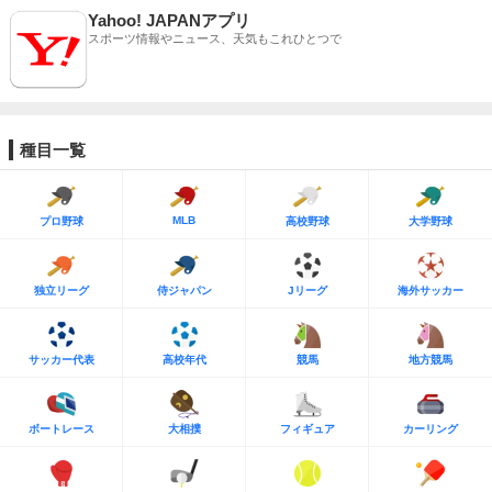
Yahoo! JAPANアプリ
スポーツ情報やニュース、天気もこれひとつで
種目一覧
MLB
プロ野球
高校野球
大学野球
独立リーグ
侍ジャパン
Jリーグ
海外サッカー
サッカー代表
高校年代
競馬
地方競馬
ボートレース
大相撲
フィギュア
カーリング