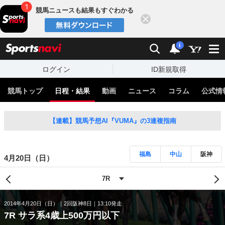
競馬ニュースも結果もすぐわかる
閉じる
スポーツナビ
検索
通知
i
ログイン
ID新規取得
競馬トップ
日程・結果
動画
ニュース
コラム
公式情
【連載】競馬予想AI『VUMA』の3連複指南
福島
中山
阪神
4月20日（日）
2014年4月20日（日）
2回阪神8日
13:10発走
7R サラ系4歳上500万円以下