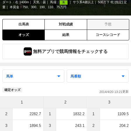
ダート・右 1400m
天気：
曇
馬場：
サラ系4歳以上
500万下 牝 [指定] 定
良
量
本賞金：750、300、190、110、75万円
出馬表
対戦成績
予想
オッズ
結果
コースレコード
無料アプリで競馬情報をチェックする
確定オッズ
2014/4/20 13:21
1
2
3
2
2282.7
1
1832.2
1
1109.5
3
1894.5
3
243.1
2
204.2