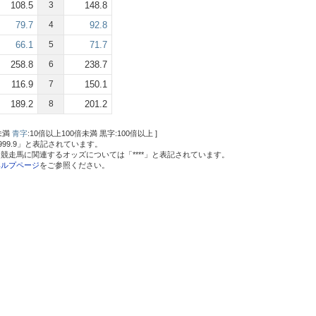
108.5
3
148.8
79.7
4
92.8
66.1
5
71.7
258.8
6
238.7
116.9
7
150.1
189.2
8
201.2
未満
青字
:10倍以上100倍未満 黒字:100倍以上 ]
9999.9」と表記されています。
競走馬に関連するオッズについては「****」と表記されています。
ヘルプページ
をご参照ください。