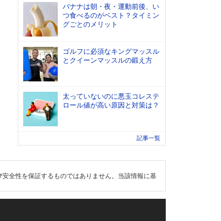
バナナは朝・夜・運動前後、い
つ食べるのがベスト？タイミン
グごとのメリット
ゴルフに必須なキングマッスル
とクイーンマッスルの鍛え方
太っていないのに悪玉コレステ
ロール値が高い原因と対策は？
記事一覧
び安全性を保証するものではありません。当該情報に基