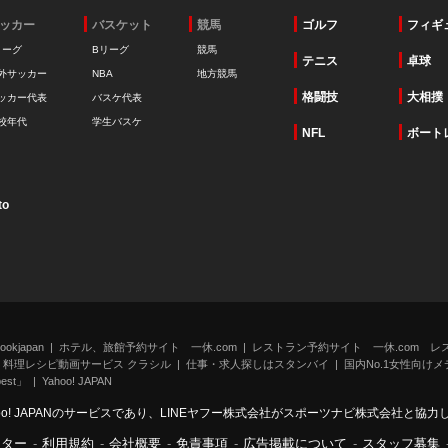
ッカー
バスケット
競馬
ゴルフ
フィギ
リーグ
Bリーグ
競馬
テニス
卓球
外サッカー
NBA
地方競馬
格闘技
大相撲
ッカー代表
バスケ代表
校年代
学生バスケ
NFL
ボート
to
kjapan
ホテル、旅館予約サイト 一休.com
レストラン予約サイト 一休.com レ
料理レシピ動画サービス クラシル
仕事・求人探しはスタンバイ
国内No.1女性向けメデ
st」
Yahoo! JAPAN
oo! JAPANのサービスであり、LINEヤフー株式会社がスポーツナビ株式会社と協
ンター
-
利用規約
-
会社概要
-
免責事項
-
広告掲載について
-
スタッフ募集