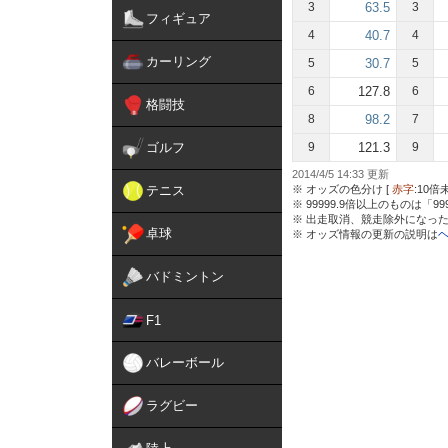
3
63.5
3
フィギュア
4
40.7
4
カーリング
5
30.7
5
6
127.8
6
格闘技
8
98.2
7
ゴルフ
9
121.3
9
2014/4/5 14:33 更新
テニス
※ オッズの色分け [
赤字
:10倍
※ 99999.9倍以上のものは「9
※ 出走取消、競走除外になった
卓球
※ オッズ情報の更新の説明は
バドミントン
F1
バレーボール
ラグビー