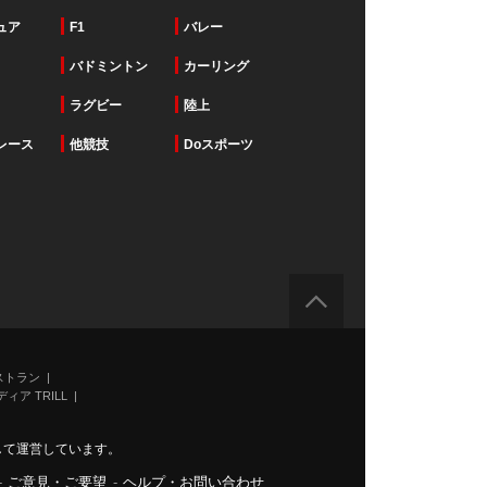
ュア
F1
バレー
バドミントン
カーリング
ラグビー
陸上
レース
他競技
Doスポーツ
ストラン
ィア TRILL
力して運営しています。
-
ご意見・ご要望
-
ヘルプ・お問い合わせ