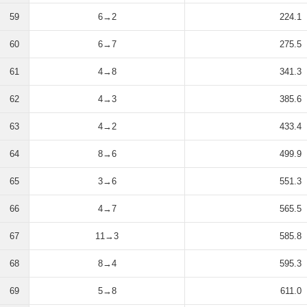
59
6→2
224.1
60
6→7
275.5
61
4→8
341.3
62
4→3
385.6
63
4→2
433.4
64
8→6
499.9
65
3→6
551.3
66
4→7
565.5
67
11→3
585.8
68
8→4
595.3
69
5→8
611.0