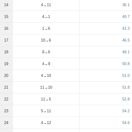
14
4→11
36.1
15
4→1
40.7
16
1→6
41.3
17
10→6
46.5
18
9→6
49.1
19
4→9
50.8
20
4→10
51.0
21
11→10
51.8
22
11→5
52.8
23
5→11
54.2
24
4→12
54.6