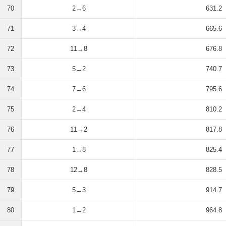
70
2→6
631.2
71
3→4
665.6
72
11→8
676.8
73
5→2
740.7
74
7→6
795.6
75
2→4
810.2
76
11→2
817.8
77
1→8
825.4
78
12→8
828.5
79
5→3
914.7
80
1→2
964.8