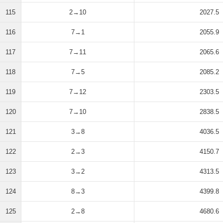
115
2→10
2027.5
116
7→1
2055.9
117
7→11
2065.6
118
7→5
2085.2
119
7→12
2303.5
120
7→10
2838.5
121
3→8
4036.5
122
2→3
4150.7
123
3→2
4313.5
124
8→3
4399.8
125
2→8
4680.6